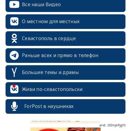
Все наши Видео
О местном для местных
Севастополь в сердце
Раньше всех и прямо в телефон
Большие темы и драмы
erid: 2SDnjcrDNw6
Живи по-севастопольски
ForPost в наушниках
erid: 2SDnjdPjgYS