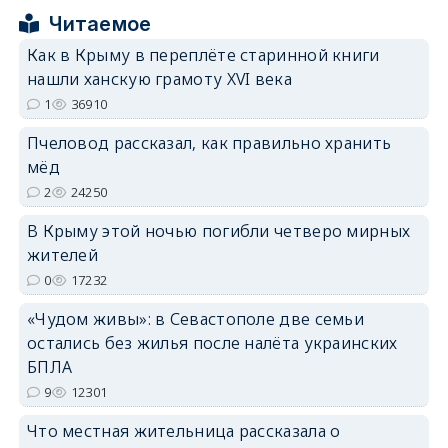
Читаемое
Как в Крыму в переплёте старинной книги
нашли ханскую грамоту XVI века
erid: 2SDnjdPjgYS
1
36910
Пчеловод рассказал, как правильно хранить
мёд
2
24250
В Крыму этой ночью погибли четверо мирных
erid: 2SDnjdvhGXG
жителей
0
17232
«Чудом живы»: в Севастополе две семьи
остались без жилья после налёта украинских
БПЛА
9
12301
Что местная жительница рассказала о