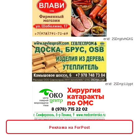
erid: 2SDnjdvhGXG
erid: 2SDnjcLUypt
erid: 2SDnjcrDNw6
Реклама на ForPost