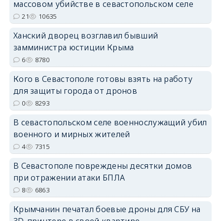
массовом убийстве в севастопольском селе
erid: 2SDnjcrDNw6
21
10635
Ханский дворец возглавил бывший
замминистра юстиции Крыма
6
8780
Кого в Севастополе готовы взять на работу
erid: 2SDnjdPjgYS
для защиты города от дронов
0
8293
В севастопольском селе военнослужащий убил
военного и мирных жителей
4
7315
erid: 2SDnjdvhGXG
В Севастополе повреждены десятки домов
при отражении атаки БПЛА
8
6863
Крымчанин печатал боевые дроны для СБУ на