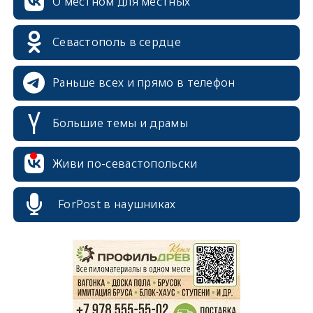
О местном для местных
Севастополь в сердце
Раньше всех и прямо в телефон
Большие темы и драмы
Живи по-севастопольски
ForPost в наушниках
erid: 2SDnjcrDNw6