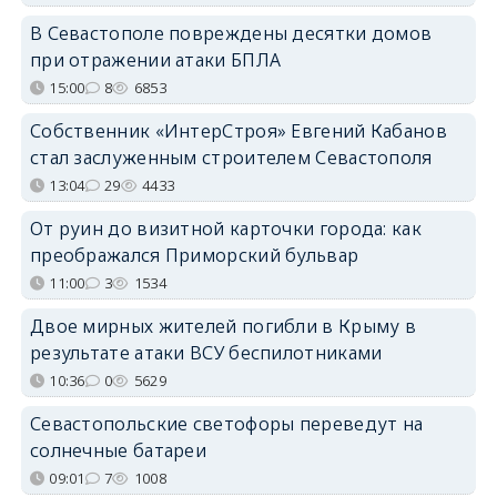
В Севастополе повреждены десятки домов
при отражении атаки БПЛА
15:00
8
6853
Собственник «ИнтерСтроя» Евгений Кабанов
стал заслуженным строителем Севастополя
13:04
29
4433
От руин до визитной карточки города: как
преображался Приморский бульвар
11:00
3
1534
Двое мирных жителей погибли в Крыму в
результате атаки ВСУ беспилотниками
10:36
0
5629
Севастопольские светофоры переведут на
солнечные батареи
09:01
7
1008