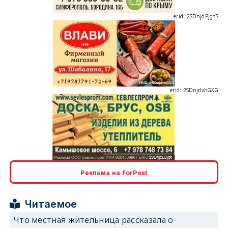
erid: 2SDnjdPjgYS
erid: 2SDnjdvhGXG
erid: 2SDnjcLUypt
Реклама на ForPost
Читаемое
Что местная жительница рассказала о