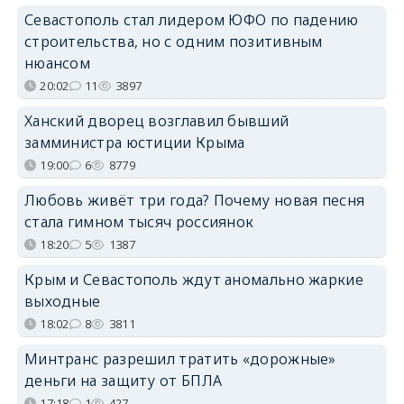
Севастополь стал лидером ЮФО по падению
строительства, но с одним позитивным
нюансом
20:02
11
3897
Ханский дворец возглавил бывший
замминистра юстиции Крыма
19:00
6
8779
Любовь живёт три года? Почему новая песня
стала гимном тысяч россиянок
18:20
5
1387
Крым и Севастополь ждут аномально жаркие
выходные
18:02
8
3811
Минтранс разрешил тратить «дорожные»
деньги на защиту от БПЛА
17:18
1
427