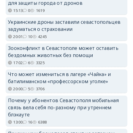
для защиты города от дронов
15:13
0
1619
Украинские дроны заставили севастопольцев
задуматься о страховании
20:01
10
4245
Зооконфликт в Севастополе может оставить
бездомных животных без помощи
17:02
6
3325
Что может измениться в лагере «Чайка» и
батилиманском «профессорском уголке»
20:00
5
3706
Почему у абонентов Севастополя мобильная
связь вела себя по-разному при утреннем
блэкауте
13:00
16
6388