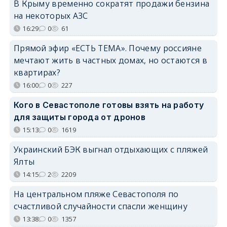
В Крыму временно сократят продажи бензина
на некоторых АЗС
16:29
0
61
Прямой эфир «ЕСТЬ ТЕМА». Почему россияне
мечтают жить в частных домах, но остаются в
квартирах?
16:00
0
227
Кого в Севастополе готовы взять на работу
для защиты города от дронов
15:13
0
1619
Украинский БЭК выгнал отдыхающих с пляжей
Ялты
14:15
2
2209
На центральном пляже Севастополя по
счастливой случайности спасли женщину
13:38
0
1357