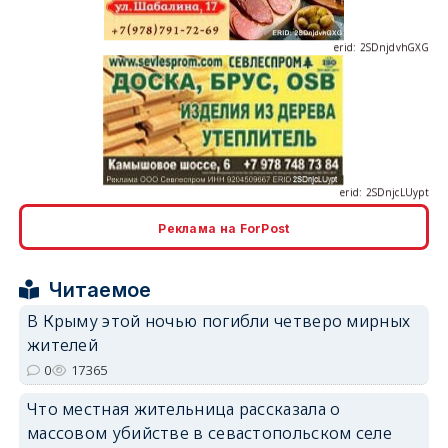
erid: 2SDnjcLUypt
Реклама на ForPost
erid: 2SDnjcrDNw6
Читаемое
В Крыму этой ночью погибли четверо мирных
жителей
0
17365
Что местная жительница рассказала о
erid: 2SDnjdPjgYS
массовом убийстве в севастопольском селе