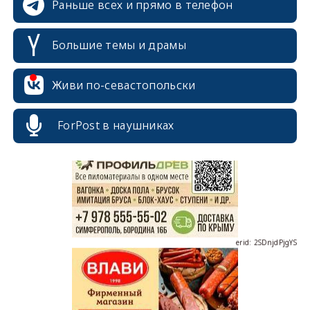
Раньше всех и прямо в телефон
Большие темы и драмы
Живи по-севастопольски
erid: 2SDnjcrDNw6
ForPost в наушниках
erid: 2SDnjdPjgYS
erid: 2SDnjdvhGXG