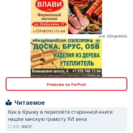
erid: 2SDnjdvhGXG
erid: 2SDnjcLUypt
Реклама на ForPost
Читаемое
Как в Крыму в переплёте старинной книги
erid: 2SDnjcrDNw6
нашли ханскую грамоту XVI века
1
36837