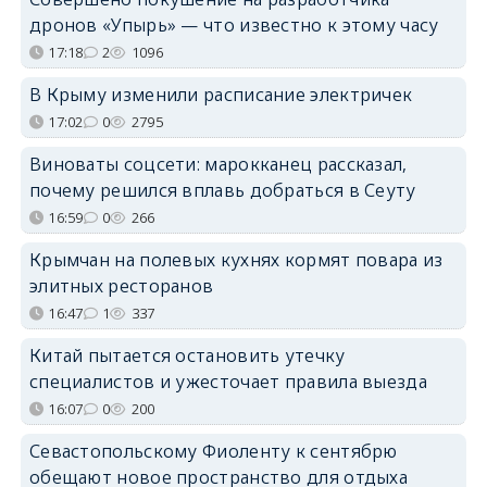
дронов «Упырь» — что известно к этому часу
17:18
2
1096
В Крыму изменили расписание электричек
17:02
0
2795
Виноваты соцсети: марокканец рассказал,
почему решился вплавь добраться в Сеуту
16:59
0
266
Крымчан на полевых кухнях кормят повара из
элитных ресторанов
16:47
1
337
Китай пытается остановить утечку
специалистов и ужесточает правила выезда
16:07
0
200
Севастопольскому Фиоленту к сентябрю
обещают новое пространство для отдыха