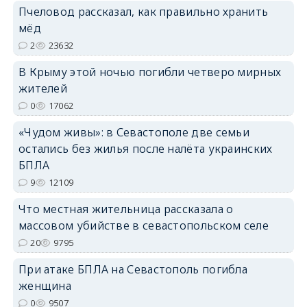
Пчеловод рассказал, как правильно хранить
мёд
2
23632
erid: 2SDnjdPjgYS
В Крыму этой ночью погибли четверо мирных
жителей
0
17062
«Чудом живы»: в Севастополе две семьи
остались без жилья после налёта украинских
erid: 2SDnjdvhGXG
БПЛА
9
12109
Что местная жительница рассказала о
массовом убийстве в севастопольском селе
20
9795
При атаке БПЛА на Севастополь погибла
женщина
0
9507