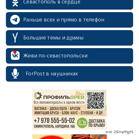
Севастополь в сердце
Раньше всех и прямо в телефон
Большие темы и драмы
Живи по-севастопольски
ForPost в наушниках
erid: 2SDnjcrDNw6
erid: 2SDnjdPjgYS