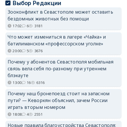
Выбор Редакции
Зооконфликт в Севастополе может оставить
бездомных животных без помощи
17:02
6
3181
Что может измениться в лагере «Чайка» и
батилиманском «профессорском уголке»
20:00
5
3676
Почему у абонентов Севастополя мобильная
связь вела себя по-разному при утреннем
блэкауте
13:00
16
6316
Почему наш бронепоезд стоит на запасном
пути? — Кеворкян объяснил, зачем России
играть вторым номером
18:08
4
2551
Новые правила благоустройства Севастополя: