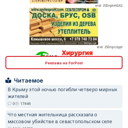
erid: 2SDnjcLUypt
Реклама на ForPost
erid: 2SDnjcrDNw6
Читаемое
В Крыму этой ночью погибли четверо мирных
жителей
0
17446
Что местная жительница рассказала о
erid: 2SDnjdPjgYS
массовом убийстве в севастопольском селе