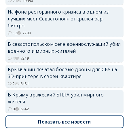
21
10350
На фоне ресторанного кризиса в одном из
лучших мест Севастополя открылся бар-
бистро
erid: 2SDnjdvhGXG
13
7299
В севастопольском селе военнослужащий убил
военного и мирных жителей
4
7219
Крымчанин печатал боевые дроны для СБУ на
3D-принтере в своей квартире
2
6481
В Крыму вражеский БПЛА убил мирного
жителя
0
6142
Показать все новости