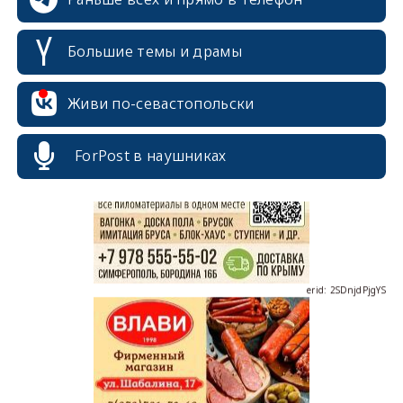
Большие темы и драмы
Живи по-севастопольски
erid: 2SDnjcrDNw6
ForPost в наушниках
erid: 2SDnjdPjgYS
erid: 2SDnjdvhGXG