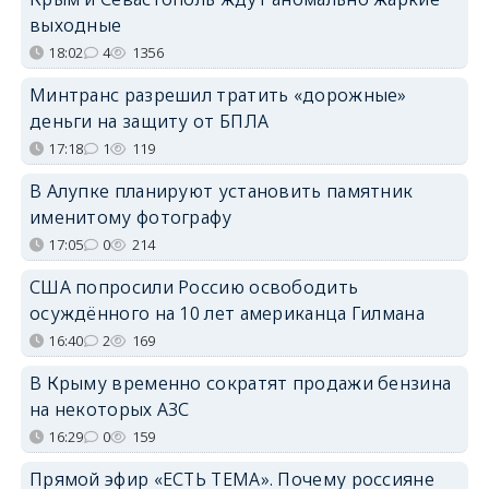
выходные
18:02
4
1356
Минтранс разрешил тратить «дорожные»
деньги на защиту от БПЛА
17:18
1
119
В Алупке планируют установить памятник
именитому фотографу
17:05
0
214
США попросили Россию освободить
осуждённого на 10 лет американца Гилмана
16:40
2
169
В Крыму временно сократят продажи бензина
на некоторых АЗС
16:29
0
159
Прямой эфир «ЕСТЬ ТЕМА». Почему россияне