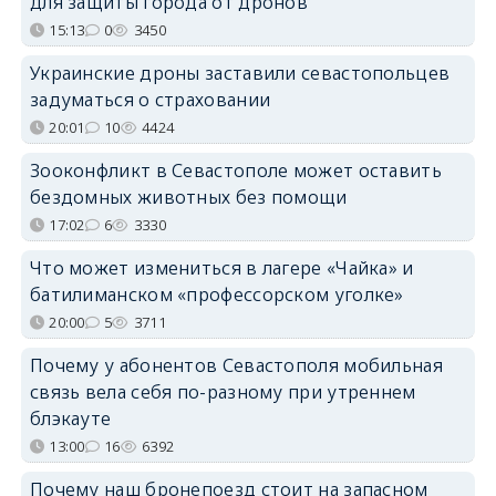
для защиты города от дронов
15:13
0
3450
Украинские дроны заставили севастопольцев
задуматься о страховании
20:01
10
4424
Зооконфликт в Севастополе может оставить
бездомных животных без помощи
17:02
6
3330
Что может измениться в лагере «Чайка» и
батилиманском «профессорском уголке»
20:00
5
3711
Почему у абонентов Севастополя мобильная
связь вела себя по-разному при утреннем
блэкауте
13:00
16
6392
Почему наш бронепоезд стоит на запасном