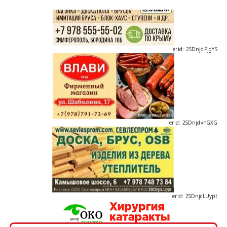
erid: 2SDnjdPjgYS
erid: 2SDnjdvhGXG
erid: 2SDnjcLUypt