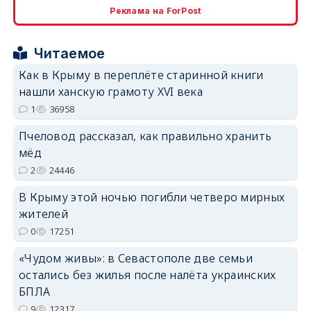
Реклама на ForPost
erid: 2SDnjcrDNw6
Читаемое
Как в Крыму в переплёте старинной книги
нашли ханскую грамоту XVI века
1
36958
erid: 2SDnjdPjgYS
Пчеловод рассказал, как правильно хранить
мёд
2
24446
В Крыму этой ночью погибли четверо мирных
жителей
erid: 2SDnjdvhGXG
0
17251
«Чудом живы»: в Севастополе две семьи
остались без жилья после налёта украинских
БПЛА
9
12317