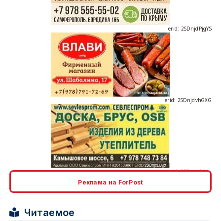
erid: 2SDnjdvhGXG
erid: 2SDnjcLUypt
Реклама на ForPost
erid: 2SDnjcrDNw6
Читаемое