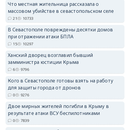
Что местная жительница рассказала о
массовом убийстве в севастопольском селе
21
10733
В Севастополе повреждены десятки домов
erid: 2SDnjdPjgYS
при отражении атаки БПЛА
15
10297
Ханский дворец возглавил бывший
замминистра юстиции Крыма
6
9796
erid: 2SDnjdvhGXG
Кого в Севастополе готовы взять на работу
для защиты города от дронов
0
9276
Двое мирных жителей погибли в Крыму в
результате атаки ВСУ беспилотниками
0
7839