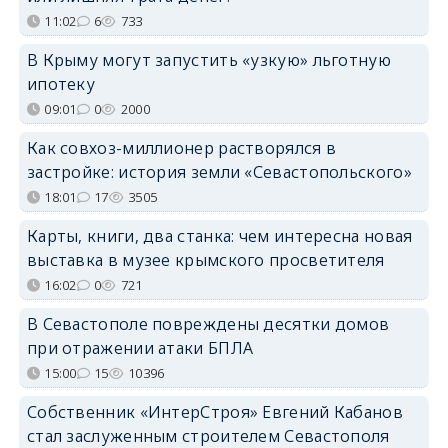
11:02
6
733
В Крыму могут запустить «узкую» льготную
ипотеку
09:01
0
2000
Как совхоз-миллионер растворялся в
застройке: история земли «Севастопольского»
18:01
17
3505
Карты, книги, два станка: чем интересна новая
выставка в музее крымского просветителя
16:02
0
721
В Севастополе повреждены десятки домов
при отражении атаки БПЛА
15:00
15
10396
Собственник «ИнтерСтроя» Евгений Кабанов
стал заслуженным строителем Севастополя