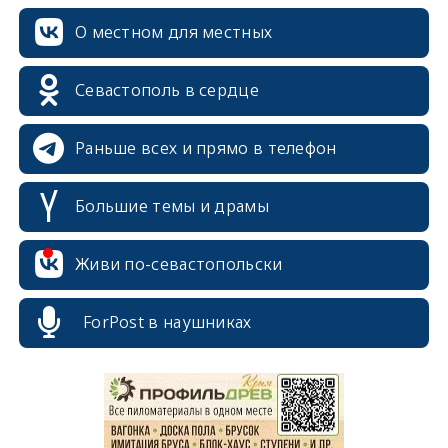
О местном для местных
Севастополь в сердце
Раньше всех и прямо в телефон
Большие темы и драмы
Живи по-севастопольски
erid: 2SDnjcrDNw6
ForPost в наушниках
erid: 2SDnjdPjgYS