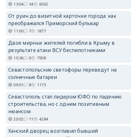
13:04
34
6062
От руин до визитной карточки города: как
преображался Приморский бульвар
11:00
7
1877
Двое мирных жителей погибли в Крыму в
результате атаки ВСУ беспилотниками
10:36
0
7908
Севастопольские светофоры переведут на
солнечные батареи
09:01
8
1175
Севастополь стал лидером ЮФО по падению
строительства, но с одним позитивным
нюансом
20:02
11
4284
Ханский дворец возглавил бывший