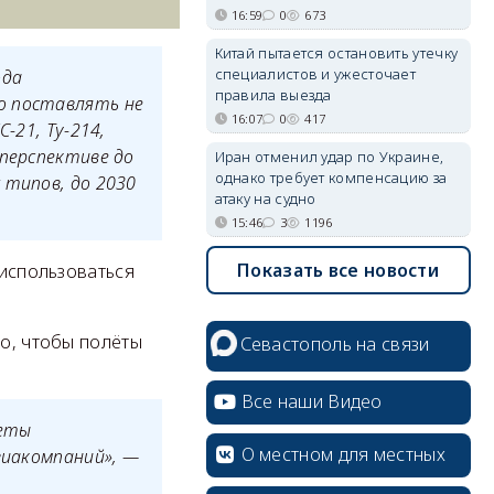
16:59
0
673
Китай пытается остановить утечку
специалистов и ужесточает
ода
правила выезда
о поставлять не
16:07
0
417
-21, Ту-214,
 перспективе до
Иран отменил удар по Украине,
однако требует компенсацию за
 типов, до 2030
атаку на судно
15:46
3
1196
Показать все новости
 использоваться
го, чтобы полёты
Севастополь на связи
Все наши Видео
леты
О местном для местных
виакомпаний»
, —