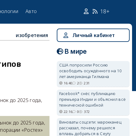
18+
нологии
Авто
изобретения
Личный кабинет
В мире
типов
США попросили Россию
освободить осуждённого на 10
лет американца Гилмана
16:40
2
231
Facebook* снёс публикацию
премьера Индии и объяснил всё
нок до 2025 года,
технической ошибкой
22:16
0
372
Виноваты соцсети: марокканец
ынок до 2025 года,
рассказал, почему решился
рпорации «Ростех»
вплавь добраться в Сеуту