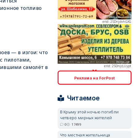
читься
ионное топливо
erid: 2SDnjcLUypt
роев — в изгои: что
 с пилотами,
дившими самолёт в
Реклама на ForPost
erid: 2SDnjcrDNw6
Читаемое
В Крыму этой ночью погибли
четверо мирных жителей
0
17499
erid: 2SDnjdPjgYS
Что местная жительница