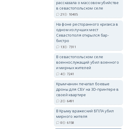
рассказала о массовом убийстве
в севастопольском селе
21
10405
На фоне ресторанного кризиса в
одном из лучших мест
Севастополя открылся бар-
erid: 2SDnjdvhGXG
бистро
13
7311
В севастопольском селе
военнослужащий убил военного
и мирных жителей
4
7241
Крымчанин печатал боевые
дроны для СБУ на 3D-принтере в
своей квартире
2
6491
В Крыму вражеский БПЛА убил
мирного жителя
0
6158