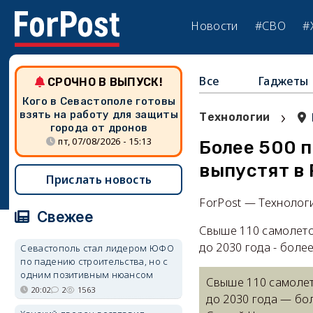
Новости
#СВО
#
Все
Гаджеты
СРОЧНО В ВЫПУСК!
Кого в Севастополе готовы
›
взять на работу для защиты
Технологии
города от дронов
пт, 07/08/2026 - 15:13
Более 500 
выпустят в 
Прислать новость
ForPost — Технолог
Свежее
Свыше 110 самолетов
до 2030 года - боле
Севастополь стал лидером ЮФО
по падению строительства, но с
одним позитивным нюансом
Свыше 110 самолет
20:02
2
1563
до 2030 года — бо