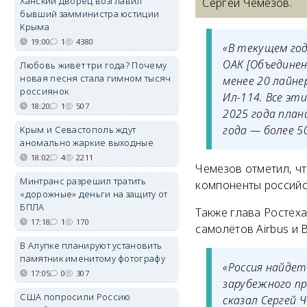
Ханский дворец возглавил
Сергей Чемезов.
бывший замминистра юстиции
Крыма
19:00
1
4380
«В текущем год
ОАК
[Объедине
Любовь живёт три года? Почему
новая песня стала гимном тысяч
менее 20 лайне
россиянок
Ил-114. Все эт
18:20
1
507
2025 года план
года
—
более 5
Крым и Севастополь ждут
аномально жаркие выходные
18:02
4
2211
Чемезов отметил, чт
Минтранс разрешил тратить
компоненты российс
«дорожные» деньги на защиту от
БПЛА
Также глава Ростеха
17:18
1
170
самолётов Airbus и 
В Алупке планируют установить
памятник именитому фотографу
«Россия найде
17:05
0
307
зарубежного пр
США попросили Россию
сказал Сергей Ч