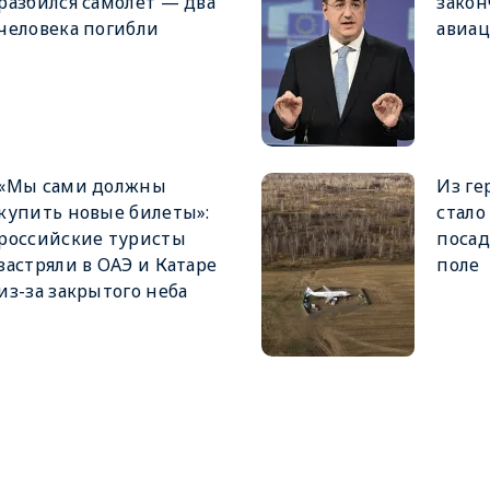
разбился самолёт — два
закон
человека погибли
авиац
«Мы сами должны
Из ге
купить новые билеты»:
стало
российские туристы
поса
застряли в ОАЭ и Катаре
поле
из-за закрытого неба