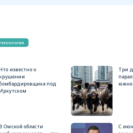
технологии
Что известно о
Три д
крушении
парал
бомбардировщика под
южно
Иркутском
В Омской области
С июн