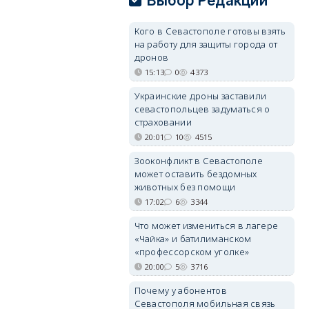
Выбор Редакции
Кого в Севастополе готовы взять
на работу для защиты города от
дронов
15:13
0
4373
Украинские дроны заставили
севастопольцев задуматься о
страховании
20:01
10
4515
Зооконфликт в Севастополе
может оставить бездомных
животных без помощи
17:02
6
3344
Что может измениться в лагере
«Чайка» и батилиманском
«профессорском уголке»
20:00
5
3716
Почему у абонентов
Севастополя мобильная связь