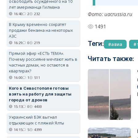
освободить осуждённого на 10
лет американца Гилмана
Фото: uacrussia.ru
16:40
2
232
В Крыму временно сократят
1491
продажи бензина на некоторых
АЗС
Теги:
16:29
0
219
авиа
Прямой эфир «ЕСТЬ ТЕМА».
Читать также:
Почему россияне мечтают жить в
частных домах, но остаются в
квартирах?
16:00
1
511
Кого в Севастополе готовы
взять на работу для защиты
города от дронов
15:13
0
4400
Украинский БЭК выгнал
отдыхающих с пляжей Ялты
14:15
5
4399