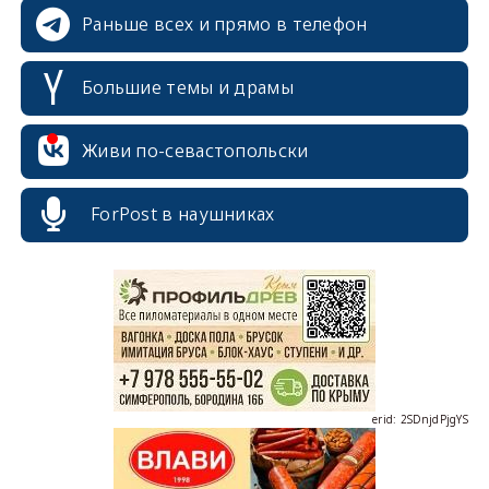
Раньше всех и прямо в телефон
Большие темы и драмы
Живи по-севастопольски
ForPost в наушниках
erid: 2SDnjcrDNw6
erid: 2SDnjdPjgYS