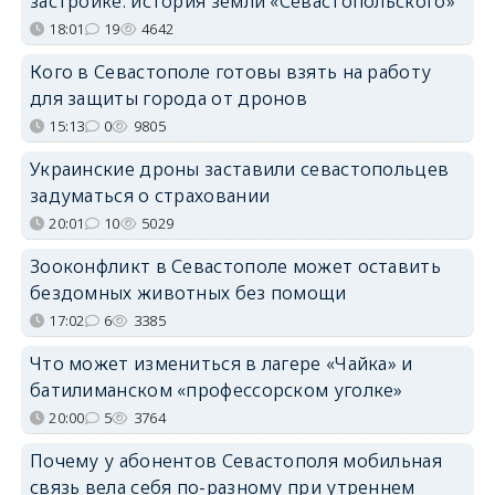
застройке: история земли «Севастопольского»
18:01
19
4642
Кого в Севастополе готовы взять на работу
для защиты города от дронов
15:13
0
9805
Украинские дроны заставили севастопольцев
задуматься о страховании
20:01
10
5029
Зооконфликт в Севастополе может оставить
бездомных животных без помощи
17:02
6
3385
Что может измениться в лагере «Чайка» и
батилиманском «профессорском уголке»
20:00
5
3764
Почему у абонентов Севастополя мобильная
связь вела себя по-разному при утреннем