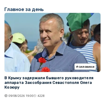
Главное за день
силовики
В Крыму задержали бывшего руководителя
К
аппарата Заксобрания Севастополя Олега
з
Козюру
«
09/08/2026 19:00
4228