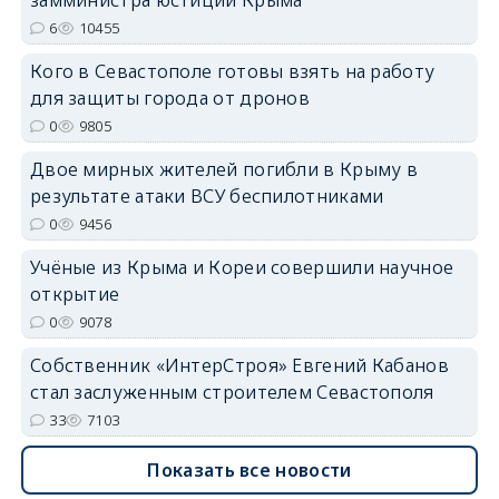
замминистра юстиции Крыма
6
10455
erid: 2SDnjdPjgYS
Кого в Севастополе готовы взять на работу
для защиты города от дронов
0
9805
Двое мирных жителей погибли в Крыму в
результате атаки ВСУ беспилотниками
erid: 2SDnjdvhGXG
0
9456
Учёные из Крыма и Кореи совершили научное
открытие
0
9078
Собственник «ИнтерСтроя» Евгений Кабанов
стал заслуженным строителем Севастополя
33
7103
Показать все новости