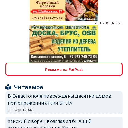
erid: 2SDnjdvhGXG
erid: 2SDnjcLUypt
Реклама на ForPost
Читаемое
В Севастополе повреждены десятки домов
erid: 2SDnjcrDNw6
при отражении атаки БПЛА
18
12892
Ханский дворец возглавил бывший