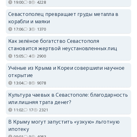
19:00
0
4228
Севастополец превращает груды металла в
корабли и маяки
17:06
3
1370
Как зелёное богатство Севастополя
становится жертвой неустановленных лиц
15:05
4
2900
Учёные из Крыма и Кореи совершили научное
открытие
13:04
0
9078
Культура чаевых в Севастополе: благодарность
или лишняя трата денег?
11:02
17
2321
В Крыму могут запустить «узкую» льготную
ипотеку
09:01
0
4083