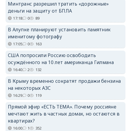
Минтранс разрешил тратить «дорожные»
деньги на защиту от БПЛА
17:18
0
89
В Алупке планируют установить памятник
именитому фотографу
17:05
0
163
США попросили Россию освободить
осуждённого на 10 лет американца Гилмана
16:40
2
132
В Крыму временно сократят продажи бензина
на некоторых АЗС
16:29
0
119
Прямой эфир «ЕСТЬ ТЕМА». Почему россияне
мечтают жить в частных домах, но остаются в
квартирах?
16:00
1
352