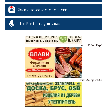
erid: 2SDnjcrDNw6
Живи по-севастопольски
ForPost в наушниках
erid: 2SDnjdPjgYS
erid: 2SDnjdvhGXG
erid: 2SDnjcLUypt