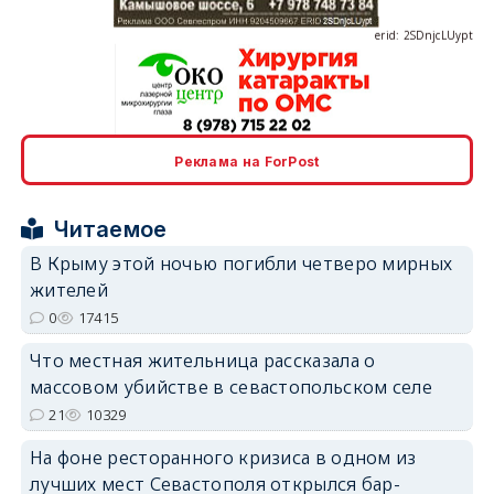
erid: 2SDnjcrDNw6
Реклама на ForPost
Читаемое
В Крыму этой ночью погибли четверо мирных
жителей
0
17415
erid: 2SDnjdPjgYS
Что местная жительница рассказала о
массовом убийстве в севастопольском селе
21
10329
На фоне ресторанного кризиса в одном из
erid: 2SDnjdvhGXG
лучших мест Севастополя открылся бар-