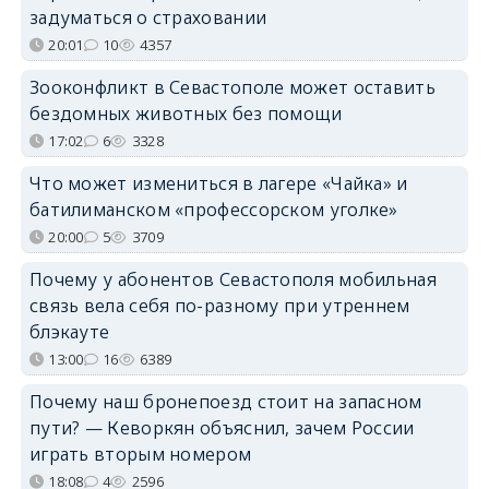
задуматься о страховании
20:01
10
4357
Зооконфликт в Севастополе может оставить
бездомных животных без помощи
17:02
6
3328
Что может измениться в лагере «Чайка» и
батилиманском «профессорском уголке»
20:00
5
3709
Почему у абонентов Севастополя мобильная
связь вела себя по-разному при утреннем
блэкауте
13:00
16
6389
Почему наш бронепоезд стоит на запасном
пути? — Кеворкян объяснил, зачем России
играть вторым номером
18:08
4
2596