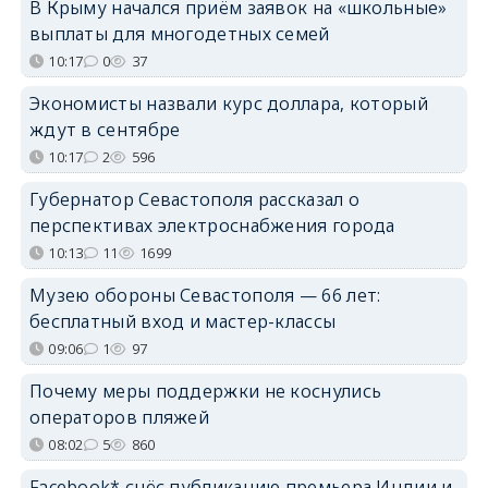
В Крыму начался приём заявок на «школьные»
выплаты для многодетных семей
10:17
0
37
Экономисты назвали курс доллара, который
ждут в сентябре
10:17
2
596
Губернатор Севастополя рассказал о
перспективах электроснабжения города
10:13
11
1699
Музею обороны Севастополя — 66 лет:
бесплатный вход и мастер-классы
09:06
1
97
Почему меры поддержки не коснулись
операторов пляжей
08:02
5
860
Facebook* снёс публикацию премьера Индии и