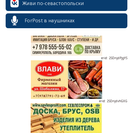
Живи по-севастопольски
ForPost в наушниках
erid: 2SDnjdPjgYS
erid: 2SDnjdvhGXG
erid: 2SDnjcLUypt