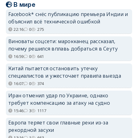
В мире
Facebook* снёс публикацию премьера Индии и
объяснил всё технической ошибкой
22:16
0
275
Виноваты соцсети: марокканец рассказал,
почему решился вплавь добраться в Сеуту
16:59
0
641
Китай пытается остановить утечку
специалистов и ужесточает правила выезда
16:07
0
374
Иран отменил удар по Украине, однако
требует компенсацию за атаку на судно
15:46
3
1117
Европа теряет свои главные реки из-за
рекордной засухи
13:16
1
663