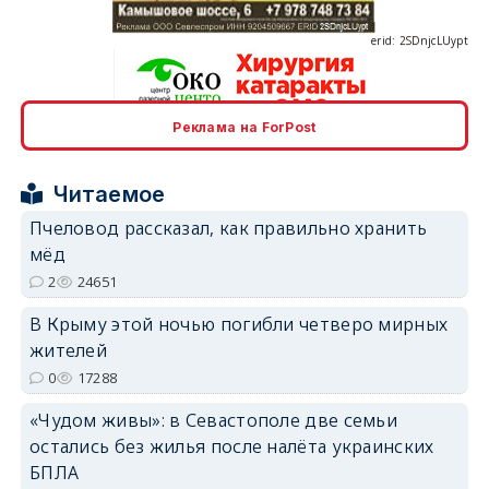
Реклама на ForPost
erid: 2SDnjcrDNw6
Читаемое
Пчеловод рассказал, как правильно хранить
мёд
2
24651
erid: 2SDnjdPjgYS
В Крыму этой ночью погибли четверо мирных
жителей
0
17288
«Чудом живы»: в Севастополе две семьи
остались без жилья после налёта украинских
erid: 2SDnjdvhGXG
БПЛА