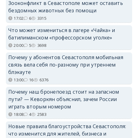
Зооконфликт в Севастополе может оставить
бездомных животных без помощи
17:02
6
3315
Что может измениться в лагере «Чайка» и
батилиманском «профессорском уголке»
20:00
5
3698
Почему у абонентов Севастополя мобильная
связь вела себя по-разному при утреннем
блэкауте
13:00
16
6376
Почему наш бронепоезд стоит на запасном
пути? — Кеворкян объяснил, зачем России
играть вторым номером
18:08
4
2583
Новые правила благоустройства Севастополя:
что изменится для жителей, бизнеса и