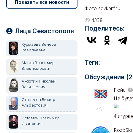
Показать все новости
Фото sevkprf.ru
4338
Поделитесь:
Лица Севастополя
Курмаева Венера
Равильевна
Теги:
Магар Владимир
Владимирович
Обсуждение (2
Аксютин Николай
Васильевич
Гюйс
Не буде
Оганесян Виктор
Альбертович
451
Фигурке
Истомин Владимир
Иванович
RozoSlo