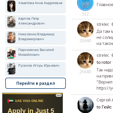
Ахматова Анна Андреевна
Главное
322
Карпов Петр
Александрович
strelec
Да там 
Николенко Владимир
не соли
Владимирович
25640
на тако
Пархоменко Василий
Михайлович
strelec
to rotor
Русанов Игорь Юрьевич
Так над
25640
на прив
"Вернит
Перейти в раздел
https://
Сергей 
to Гюйс