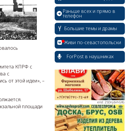
Раньше всех и прямо в
телефон
Большие темы и драмы
erid: 2SDnjdPjgYS
Живи по-севастопольски
ровалось
ForPost в наушниках
митета КПРФ с
ва с
сь от этой идеи», –
erid: 2SDnjdvhGXG
олжается.
окзальной площади
erid: 2SDnjcLUypt