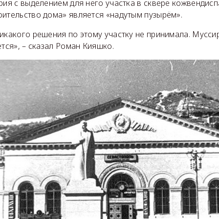
рия с выделением для него участка в сквере кожвендисп
оительство дома» является «надутым пузырём».
икакого решения по этому участку не принимала. Мусси
ется», – сказал Роман Кияшко.