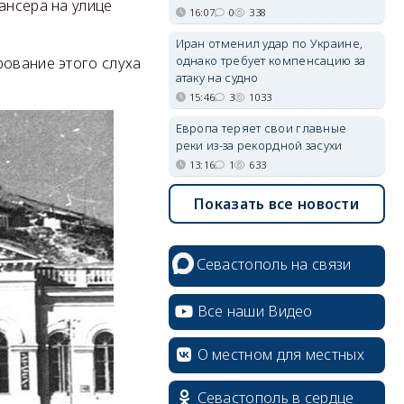
ансера на улице
16:07
0
338
Иран отменил удар по Украине,
однако требует компенсацию за
рование этого слуха
атаку на судно
15:46
3
1033
Европа теряет свои главные
реки из-за рекордной засухи
13:16
1
633
Показать все новости
Севастополь на связи
Все наши Видео
О местном для местных
erid: 2SDnjcrDNw6
Севастополь в сердце