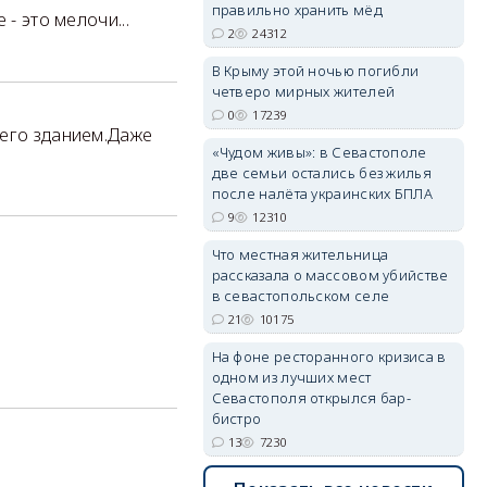
правильно хранить мёд
- это мелочи...
2
24312
В Крыму этой ночью погибли
четверо мирных жителей
0
17239
 его зданием.Даже
«Чудом живы»: в Севастополе
две семьи остались без жилья
после налёта украинских БПЛА
9
12310
Что местная жительница
рассказала о массовом убийстве
в севастопольском селе
21
10175
На фоне ресторанного кризиса в
одном из лучших мест
Севастополя открылся бар-
бистро
13
7230