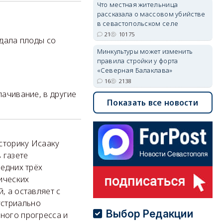
Что местная жительница
рассказала о массовом убийстве
в севастопольском селе
21
10175
 дала плоды со
Минкультуры может изменить
правила стройки у форта
«Северная Балаклава»
16
2138
лачивание, в другие
Показать все новости
историку Исааку
 газете
ледних трёх
ических
, а оставляет с
устриально
Выбор Редакции
ьного прогресса и