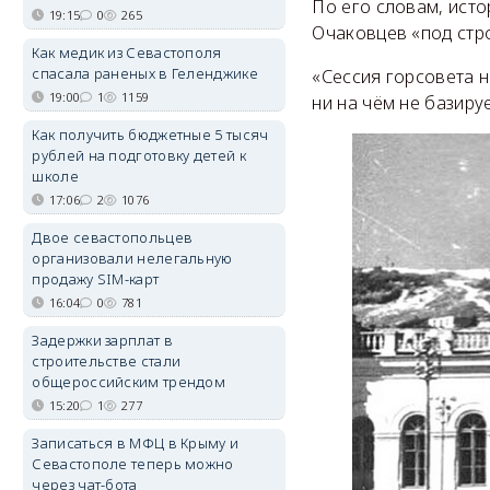
По его словам, исто
19:15
0
265
Очаковцев «под стр
Как медик из Севастополя
спасала раненых в Геленджике
«Сессия горсовета н
19:00
1
1159
ни на чём не базиру
Как получить бюджетные 5 тысяч
рублей на подготовку детей к
школе
17:06
2
1076
Двое севастопольцев
организовали нелегальную
продажу SIM-карт
16:04
0
781
Задержки зарплат в
строительстве стали
общероссийским трендом
15:20
1
277
Записаться в МФЦ в Крыму и
Севастополе теперь можно
через чат-бота