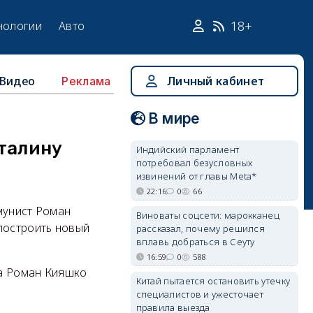
18+
нологии
Авто
Видео
Личный кабинет
Реклама
В мире
Сталину
Индийский парламент
потребовал безусловных
извинений от главы Meta*
22:16
0
66
мунист Роман
Виноваты соцсети: марокканец
построить новый
рассказал, почему решился
вплавь добраться в Сеуту
16:59
0
588
да Роман Кияшко
Китай пытается остановить утечку
специалистов и ужесточает
правила выезда