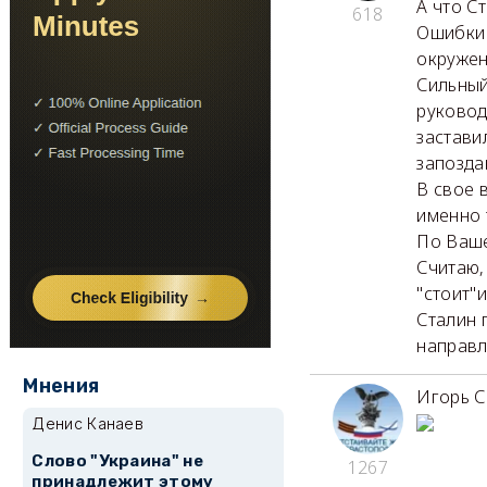
А что С
618
Ошибки 
окружен
Сильный
руковод
застави
запозда
В свое 
именно 
По Ваше
Считаю,
"стоит"и
Сталин 
направл
Мнения
Игорь 
Денис Канаев
Слово "Украина" не
1267
принадлежит этому