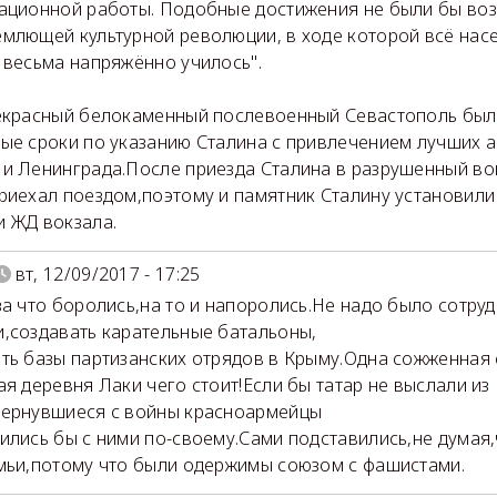
ационной работы. Подобные достижения не были бы во
млющей культурной революции, в ходе которой всё нас
 весьма напряжённо училось".
екрасный белокаменный послевоенный Севастополь был
ые сроки по указанию Сталина с привлечением лучших 
и Ленинграда.После приезда Сталина в разрушенный в
риехал поездом,поэтому и памятник Сталину установили
 ЖД вокзала.
вт, 12/09/2017 - 17:25
за что боролись,на то и напоролись.Не надо было сотруд
,создавать карательные батальоны,
ть базы партизанских отрядов в Крыму.Одна сожженная
ая деревня Лаки чего стоит!Если бы татар не выслали из
ернувшиеся с войны красноармейцы
ились бы с ними по-своему.Сами подставились,не думая,
мьи,потому что были одержимы союзом с фашистами.