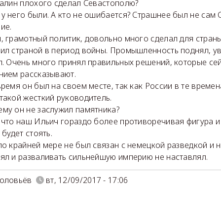
талин плохого сделал Севастополю?
у него были. А кто не ошибается? Страшнее был не сам С
ие.
, грамотный политик, довольно много сделал для стран
ил страной в период войны. Промышленность поднял, ув
л. Очень много принял правильных решений, которые сей
нием рассказывают.
время он был на своем месте, так как России в те време
такой жесткий руководитель.
му он не заслужил памятника?
 что наш Ильич гораздо более противоречивая фигура и 
 будет стоять.
по крайней мере не был связан с немецкой разведкой и н
ял и разваливать сильнейшую империю не наставлял.
Соловьёв
вт, 12/09/2017 - 17:06