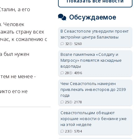
Показать все новости
талин, а его
Обсуждаемое
ы. Человек
В Севастополе утвердили проект
ажать страну всех
застройки центра Балаклавы
час, к сожалению с
32
5260
на был нужен
Возле памятника «Солдату и
Матросу» появятся каскадные
водопады
28
4096
тем не менее -
Чем Севастополь намерен
привлекать инвесторов до 2039
икто его не
года
25
2178
Севастопольцам обещают
хорошие новости о бензине уже
на этой неделе
23
5704