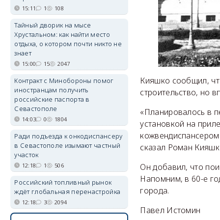
15:11
1
108
Тайный дворик на мысе
Хрустальном: как найти место
отдыха, о котором почти никто не
знает
15:00
15
2047
Кияшко сообщил, чт
Контракт с Минобороны помог
иностранцам получить
строительство, но в
российские паспорта в
Севастополе
«Планировалось в п
14:03
0
1804
установкой на приле
кожвендиспансером н
Ради подъезда к онкодиспансеру
в Севастополе изымают частный
сказал Роман Кияшк
участок
12:18
1
506
Он добавил, что пои
Напомним, в 60-е г
Российский топливный рынок
города.
ждёт глобальная перенастройка
12:18
3
2094
Павел Истомин