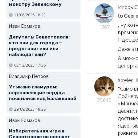
монстру Зеленскому
Игорь 
11/06/2026 18:23
to Серг
, ну хо
Иван Ермаков
1267
времене
Депутаты Севастополя:
Пдюс де
кто они для города —
Даже эт
представители или
наблюдатели?
А можно
депорта
03/12/2025 17:36
Владимир Петров
strelec
Утыкано гламуром:
"Само в
нержавеющие сердца
Дойчеру
появились над Балаклавой
25640
«Манчес
29/09/2025 19:28
десятил
достиже
Иван Ермаков
ядерным
Избирательная игра в
развито
Севастополе выполняет