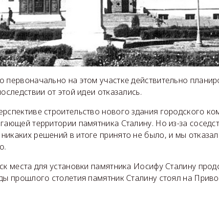
о первоначально на этом участке действительно плани
последствии от этой идеи отказались.
ерспективе строительство нового здания городского ко
гающей территории памятника Сталину. Но из-за соседст
икаких решений в итоге принято не было, и мы отказали
о.
ск места для установки памятника Иосифу Сталину прод
оды прошлого столетия памятник Сталину стоял на Прив