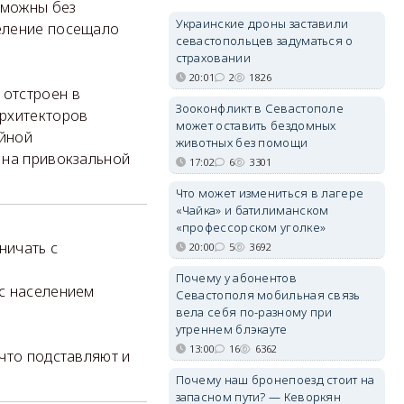
зможны без
Украинские дроны заставили
еление посещало
севастопольцев задуматься о
страховании
20:01
2
1826
 отстроен в
Зооконфликт в Севастополе
архитекторов
может оставить бездомных
ойной
животных без помощи
 на привокзальной
17:02
6
3301
Что может измениться в лагере
«Чайка» и батилиманском
«профессорском уголке»
ничать с
20:00
5
3692
Почему у абонентов
 с населением
Севастополя мобильная связь
вела себя по-разному при
утреннем блэкауте
13:00
16
6362
что подставляют и
Почему наш бронепоезд стоит на
запасном пути? — Кеворкян