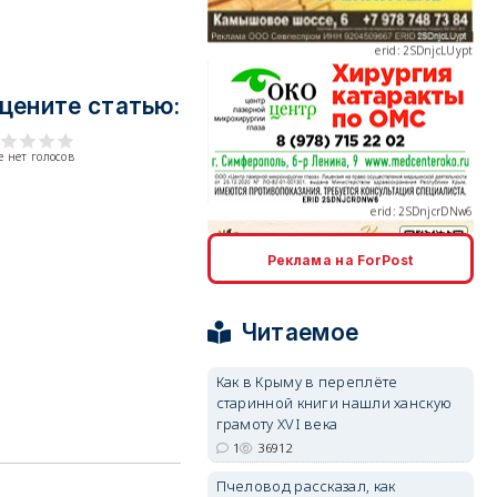
цените статью:
erid: 2SDnjcrDNw6
 нет голосов
Реклама на ForPost
erid: 2SDnjdPjgYS
Читаемое
Как в Крыму в переплёте
старинной книги нашли ханскую
грамоту XVI века
1
36912
erid: 2SDnjdvhGXG
Пчеловод рассказал, как