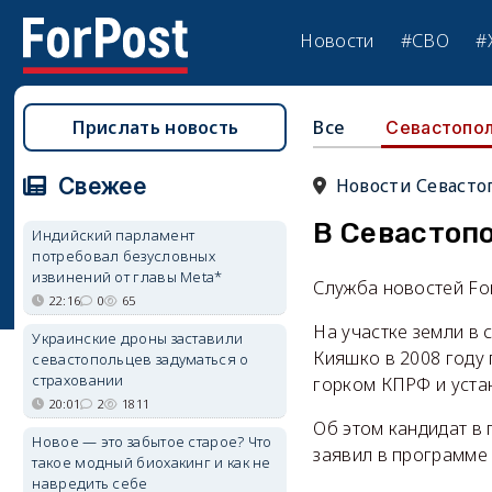
Новости
#СВО
#
Прислать новость
Все
Севастопо
Свежее
Новости Севасто
В Севастоп
Индийский парламент
потребовал безусловных
извинений от главы Meta*
Служба новостей Fo
22:16
0
65
На участке земли в
Украинские дроны заставили
Кияшко в 2008 году
севастопольцев задуматься о
страховании
горком КПРФ и уста
20:01
2
1811
Об этом кандидат в
Новое — это забытое старое? Что
заявил в программ
такое модный биохакинг и как не
навредить себе