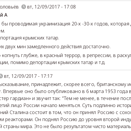
Соловьёв
вт, 12/09/2017 - 17:08
ей А
тя бы проводимая украинизация 20-х -30-х годов, которая
м.
портация крымских татар.
их двух мин замедленного действия достаточно.
 копнуть глубже, в красный террор, в репрессии, в раску
ции, помимо депортации крымских татар и т.д.
вт, 12/09/2017 - 17:17
ысказывание, принадлежит, скорее всего, британскому 
. Впервые оно было опубликовано в 6 марта 1953 года в
тер гардиан» и звучит так: "Тем не менее, в течение пос
етий лицо России начало меняться. Суть подлинно истор
ний Сталина состоит в том, что он принял Россию с сохой
и реакторами. Он поднял Россию до уровня второй инд
й страны мира. Это не было результатом чисто материал