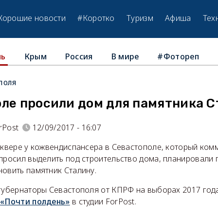
Хорошие новости
#Коротко
Туризм
Афиша
Тех
Крым
Россия
В мире
#Фотореп
ль
поля
оле просили дом для памятника 
rPost
12/09/2017 - 16:07
 сквере у кожвендиспансера в Севастополе, который ком
 просил выделить под строительство дома, планировали 
новить памятник Сталину.
 губернаторы Севастополя от КПРФ на выборах 2017 го
е
«Почти полдень»
в студии ForPost.