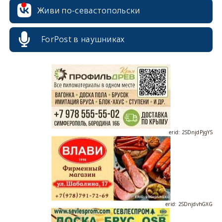
Живи по-севастопольски
erid: 2SDnjcrDNw6
ForPost в наушниках
erid: 2SDnjdPjgYS
erid: 2SDnjdvhGXG