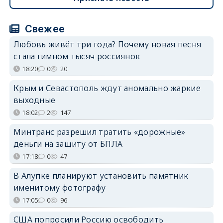
Свежее
Любовь живёт три года? Почему новая песня
стала гимном тысяч россиянок
18:20
0
20
Крым и Севастополь ждут аномально жаркие
выходные
18:02
2
147
Минтранс разрешил тратить «дорожные»
деньги на защиту от БПЛА
17:18
0
47
В Алупке планируют установить памятник
именитому фотографу
17:05
0
96
США попросили Россию освободить