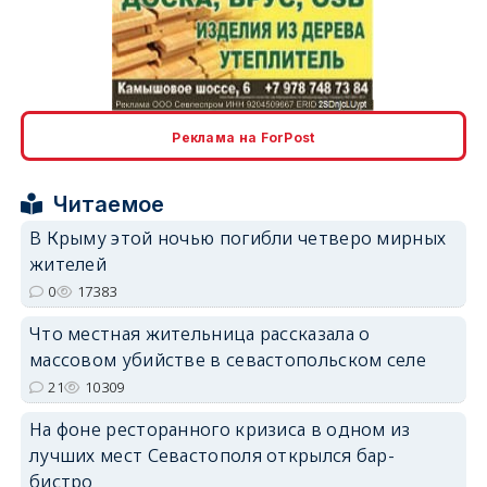
erid: 2SDnjcLUypt
Реклама на ForPost
Читаемое
erid: 2SDnjcrDNw6
В Крыму этой ночью погибли четверо мирных
жителей
0
17383
Что местная жительница рассказала о
массовом убийстве в севастопольском селе
erid: 2SDnjdPjgYS
21
10309
На фоне ресторанного кризиса в одном из
лучших мест Севастополя открылся бар-
бистро