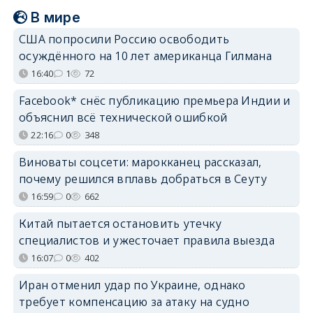
В мире
США попросили Россию освободить
осуждённого на 10 лет американца Гилмана
16:40
1
72
Facebook* снёс публикацию премьера Индии и
объяснил всё технической ошибкой
22:16
0
348
Виноваты соцсети: марокканец рассказал,
почему решился вплавь добраться в Сеуту
16:59
0
662
Китай пытается остановить утечку
специалистов и ужесточает правила выезда
16:07
0
402
Иран отменил удар по Украине, однако
требует компенсацию за атаку на судно