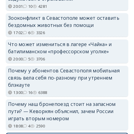
20:01
10
4281
Зооконфликт в Севастополе может оставить
бездомных животных без помощи
17:02
6
3326
Что может измениться в лагере «Чайка» и
батилиманском «профессорском уголке»
20:00
5
3706
Почему у абонентов Севастополя мобильная
связь вела себя по-разному при утреннем
блэкауте
13:00
16
6388
Почему наш бронепоезд стоит на запасном
пути? — Кеворкян объяснил, зачем России
играть вторым номером
18:08
4
2590