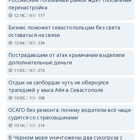
Российский топливный рынок ждёт глобальная
перенастройка
12:18
0
117
Бизнес поможет севастопольцам без света
оставаться на связи
12:04
0
234
Пострадавшим от атак крымчанам выделили
дополнительные деньги
11:03
0
273
Отдых на сапбордах чуть не обернулся
трагедией у мыса Айя в Севастополе
10:50
1
108
ОСАГО без ремонта: почему водители всё чаще
судятся со страховщиками
10:16
1
214
В Чёрном море уничтожены два сухогруза с