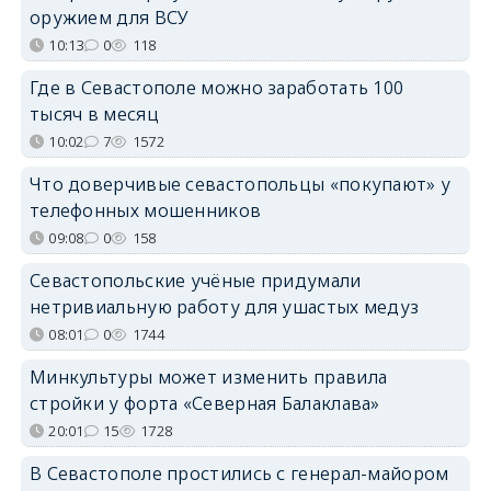
оружием для ВСУ
10:13
0
118
Где в Севастополе можно заработать 100
тысяч в месяц
10:02
7
1572
Что доверчивые севастопольцы «покупают» у
телефонных мошенников
09:08
0
158
Севастопольские учёные придумали
нетривиальную работу для ушастых медуз
08:01
0
1744
Минкультуры может изменить правила
стройки у форта «Северная Балаклава»
20:01
15
1728
В Севастополе простились с генерал-майором