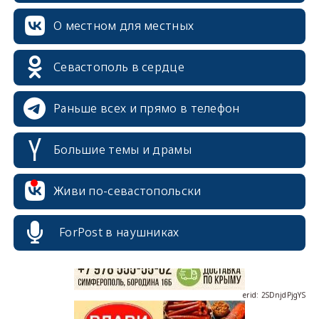
О местном для местных
Севастополь в сердце
Раньше всех и прямо в телефон
Большие темы и драмы
erid: 2SDnjcrDNw6
Живи по-севастопольски
ForPost в наушниках
erid: 2SDnjdPjgYS