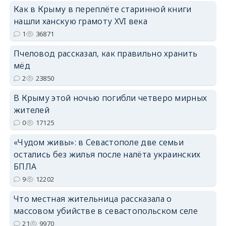
Как в Крыму в переплёте старинной книги
нашли ханскую грамоту XVI века
1
36871
erid: 2SDnjdPjgYS
Пчеловод рассказал, как правильно хранить
мёд
2
23850
В Крыму этой ночью погибли четверо мирных
erid: 2SDnjdvhGXG
жителей
0
17125
«Чудом живы»: в Севастополе две семьи
остались без жилья после налёта украинских
БПЛА
9
12202
Что местная жительница рассказала о
массовом убийстве в севастопольском селе
21
9970