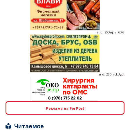
erid: 2SDnjdvhGXG
erid: 2SDnjcLUypt
erid: 2SDnjcrDNw6
Реклама на ForPost
Читаемое