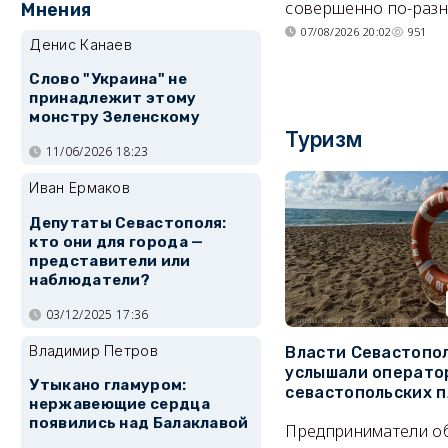
совершенно по-разн
Мнения
07/08/2026 20:02
951
Денис Канаев
Слово "Украина" не
принадлежит этому
монстру Зеленскому
Туризм
11/06/2026 18:23
Иван Ермаков
Депутаты Севастополя:
кто они для города —
представители или
наблюдатели?
03/12/2025 17:36
Владимир Петров
Власти Севастопо
услышали операто
Утыкано гламуром:
севастопольских 
нержавеющие сердца
появились над Балаклавой
Предприниматели о