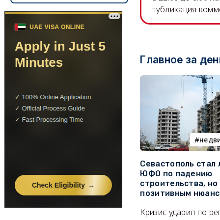
публикация комм
Главное за ден
недв
Севастополь стал
ЮФО по падению
строительства, но
позитивным нюан
Кризис ударил по р