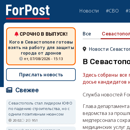
Новости
#СВО
#
Все
Севастопо
СРОЧНО В ВЫПУСК!
Кого в Севастополе готовы
взять на работу для защиты
Новости Севасто
города от дронов
пт, 07/08/2026 - 15:13
В Севастоп
Прислать новость
Здесь собраны все
досье кандидатов 
Свежее
Служба новостей Fo
Севастополь стал лидером ЮФО
Глава департамента
по падению строительства, но с
ведомства за прошл
одним позитивным нюансом
медперсонала сохран
20:02
2
951
медицинских услуг д