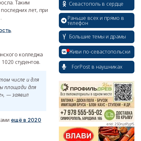
росла. Таким
Севастополь в сердце
 последних лет, при
.
Раньше всех и прямо в
телефон
.
ость
Большие темы и драмы
Живи по-севастопольски
инского колледжа
 1020 студентов.
ForPost в наушниках
erid: 2SDnjcrDNw6
том числе и для
ны площади для
», — заявил
тами
ещё в 2020
erid: 2SDnjdPjgYS