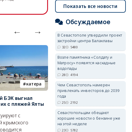
Показать все новости
Обсуждаемое
В Севастополе утвердили проект
застройки центра Балаклавы
32
5480
Возле памятника «Солдату и
Матросу» появятся каскадные
водопады
28
4194
катера
электроснабжение
Чем Севастополь намерен
привлекать инвесторов до 2039
года
й БЭК выгнал
Губернатор Севастополя
П
25
2192
х с пляжей Ялты
рассказал о перспективах
к
электроснабжения города
п
Севастопольцам обещают
уируют с
хорошие новости о бензине уже
Энергетики, подчеркнул он,
П
й крымского
на этой неделе
делают практически
и
роводится
23
5782