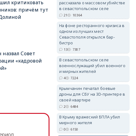
шил критиковать
рассказала о массовом убийстве
в севастопольском селе
ников: причём тут
21
10364
 Долиной
erid: 2SDnjdPjgYS
На фоне ресторанного кризиса в
одном из лучших мест
Севастополя открылся бар-
бистро
13
7307
 назвал Совет
В севастопольском селе
рации «кадровой
военнослужащий убил военного
ой»
erid: 2SDnjdvhGXG
и мирных жителей
4
7224
Крымчанин печатал боевые
дроны для СБУ на 3D-принтере в
своей квартире
2
6484
В Крыму вражеский БПЛА убил
мирного жителя
0
6150
период