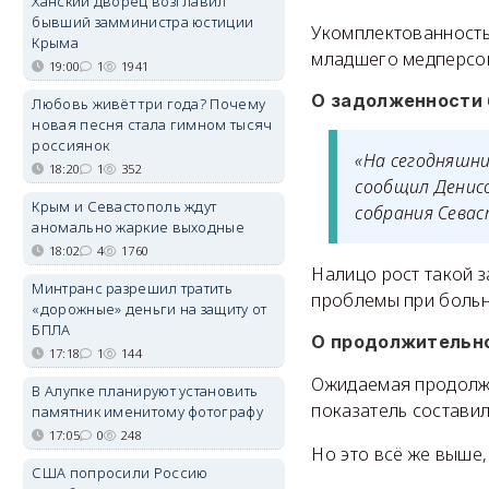
Ханский дворец возглавил
бывший замминистра юстиции
Укомплектованность 
Крыма
младшего медперсо
19:00
1
1941
О задолженности
Любовь живёт три года? Почему
новая песня стала гимном тысяч
россиянок
«На сегодняшни
18:20
1
352
сообщил Денисо
Крым и Севастополь ждут
собрания Севас
аномально жаркие выходные
18:02
4
1760
Налицо рост такой 
Минтранс разрешил тратить
проблемы при больн
«дорожные» деньги на защиту от
БПЛА
О продолжительн
17:18
1
144
Ожидаемая продолжит
В Алупке планируют установить
показатель составил 
памятник именитому фотографу
17:05
0
248
Но это всё же выше,
США попросили Россию