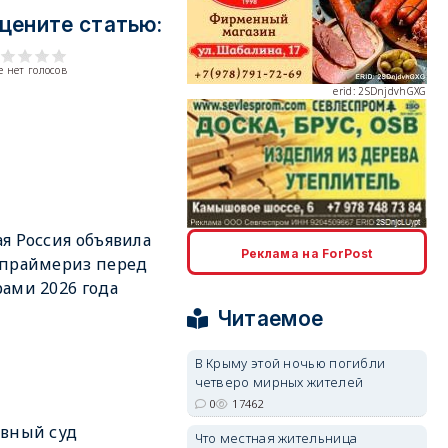
цените статью:
 нет голосов
erid: 2SDnjdvhGXG
erid: 2SDnjcLUypt
я Россия объявила
Реклама на ForPost
 праймериз перед
ами 2026 года
Читаемое
В Крыму этой ночью погибли
четверо мирных жителей
erid: 2SDnjcrDNw6
0
17462
вный суд
Что местная жительница