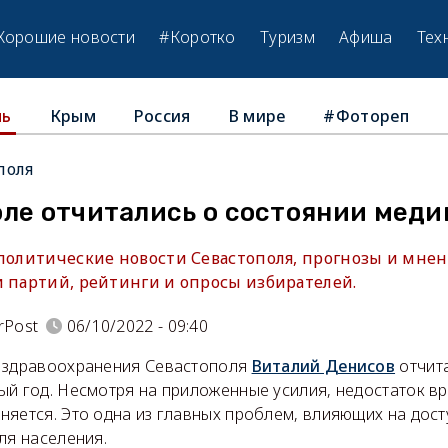
Хорошие новости
#Коротко
Туризм
Афиша
Тех
Крым
Россия
В мире
#Фотореп
ль
поля
оле отчитались о состоянии мед
 политические новости Севастополя, прогнозы и мнен
и партий, рейтинги и опросы избирателей.
rPost
06/10/2022 - 09:40
 здравоохранения Севастополя
Виталий Денисов
отчита
ый год. Несмотря на приложенные усилия, недостаток вр
яется. Это одна из главных проблем, влияющих на дост
ля населения.