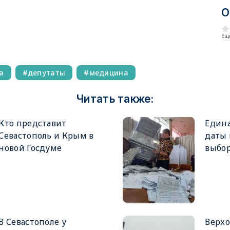
О
Еще
а
депутаты
медицина
Читать также:
Кто представит
Едина
Севастополь и Крым в
даты
новой Госдуме
выбор
В Севастополе у
Верхо