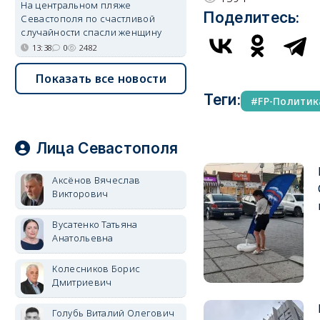
На центральном пляже
Поделитесь:
Севастополя по счастливой
случайности спасли женщину
13:38
0
2482
Показать все новости
Теги:
FP-Политик
Лица Севастополя
Аксёнов Вячеслав
Викторович
Вусатенко Татьяна
Анатольевна
Колесников Борис
Дмитриевич
Голубь Виталий Олегович