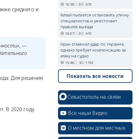
16:59
0
670
акже среднего и
Китай пытается остановить утечку
специалистов и ужесточает
правила выезда
16:07
0
410
Иран отменил удар по Украине,
енности», —
однако требует компенсацию за
одательного
атаку на судно
15:46
3
1192
Показать все новости
года. Для решения
Севастополь на связи
т. В 2020 году
Все наши Видео
О местном для местных