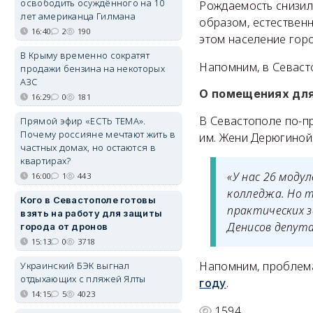
освободить осуждённого на 10
Рождаемость снизила
лет американца Гилмана
образом, естественн
16:40
2
190
этом население горо
В Крыму временно сократят
Напомним, в Севаст
продажи бензина на некоторых
АЗС
О помещениях дл
16:29
0
181
В Севастополе по-п
Прямой эфир «ЕСТЬ ТЕМА».
Почему россияне мечтают жить в
им. Жени Дерюгиной.
частных домах, но остаются в
квартирах?
«У нас 26 моду
16:00
1
443
колледжа. Но т
Кого в Севастополе готовы
практических з
взять на работу для защиты
Денисов депут
города от дронов
15:13
0
3718
Напомним, проблем
Украинский БЭК выгнал
отдыхающих с пляжей Ялты
.
году
14:15
5
4023
1594