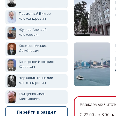
Посметный Виктор
Александрович
Жучков Алексей
Алексеевич
Колесов Михаил
Семёнович
Гапицонов Илларион
Юрьевич
Черкашин Геннадий
Александрович
Грищенко Иван
Михайлович
Уважаемые читате
Перейти в раздел
C 22.00 до 8.00 