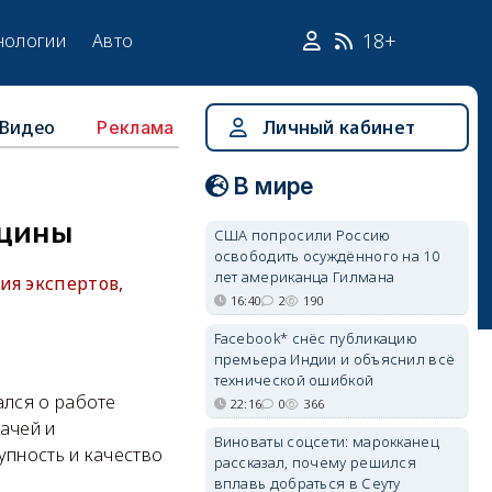
18+
нологии
Авто
Видео
Личный кабинет
Реклама
В мире
ицины
США попросили Россию
освободить осуждённого на 10
лет американца Гилмана
ия экспертов,
16:40
2
190
Facebook* снёс публикацию
премьера Индии и объяснил всё
технической ошибкой
лся о работе
22:16
0
366
ачей и
Виноваты соцсети: марокканец
упность и качество
рассказал, почему решился
вплавь добраться в Сеуту