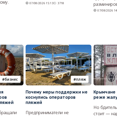
ому.
07/08/2026 15:13
3718
разминиров
07/08/2026 14
бизнес
пляж
ля
Почему меры поддержки не
Крымчане 
ров
коснулись операторов
реже жалу
пляжей
пляжей
Но бдитель
бращали
Предприниматели не
стоит — на