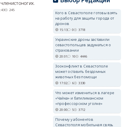
Выбор Редакции
квартал с отелями и
н
 членистоногих.
парковками.
:43
245
Кого в Севастополе готовы взять
05/08/2026 08:01
5480
на работу для защиты города от
дронов
15:13
0
3718
Украинские дроны заставили
севастопольцев задуматься о
страховании
20:01
10
4446
Зооконфликт в Севастополе
может оставить бездомных
животных без помощи
17:02
6
3330
Что может измениться в лагере
«Чайка» и батилиманском
«профессорском уголке»
20:00
5
3712
Почему у абонентов
Севастополя мобильная связь