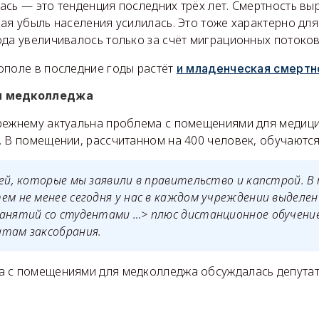
сь — это тенденция последних трёх лет. Смертность вы
ая убыль населения усилилась. Это тоже характерно для
да увеличивалось только за счёт миграционных потоков
ополе в последние годы растёт
и младенческая смертн
я медколледжа
режнему актуальна проблема с помещениями для медиц
 В помещении, рассчитанном на 400 человек, обучаются
лей, которые мы заявили в правительство и капстрой. В 
ем не менее сегодня у нас в каждом учреждении выделе
анятий со студентами …> плюс дистанционное обучение
атам заксобрания.
а с помещениями для медколледжа обсуждалась депута