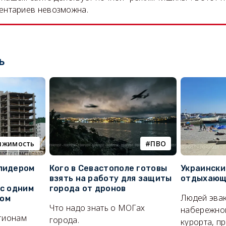
ентариев невозможна.
ь
ижимость
ПВО
 лидером
Кого в Севастополе готовы
Украински
взять на работу для защиты
отдыхающи
 с одним
города от дронов
Людей эвак
сом
Что надо знать о МОГах
набережно
егионам
города.
курорта, п