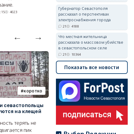
невозможное.
ош
ание.
Губернатор Севастополя
07/08/2026 10:13
4188
:15
4023
рассказал о перспективах
электроснабжения города
21
4188
Что местная жительница
рассказала о массовом убийстве
в севастопольском селе
21
10364
Показать все новости
коротко
Балаклава
и севастопольцы
В Севастополе утвердили
Н
ются на клещей
проект застройки центра
С
Балаклавы
и
ность терять не
Там появится туристический
М
двигается пик