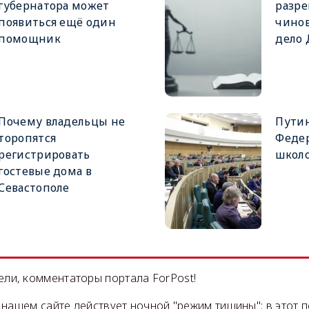
губернатора может
разре
появиться ещё один
чинов
помощник
дело
Почему владельцы не
Путин
торопятся
Феде
регистрировать
школ
гостевые дома в
Севастополе
ли, комментаторы портала ForPost!
на нашем сайте действует ночной "режим тишины": в этот 