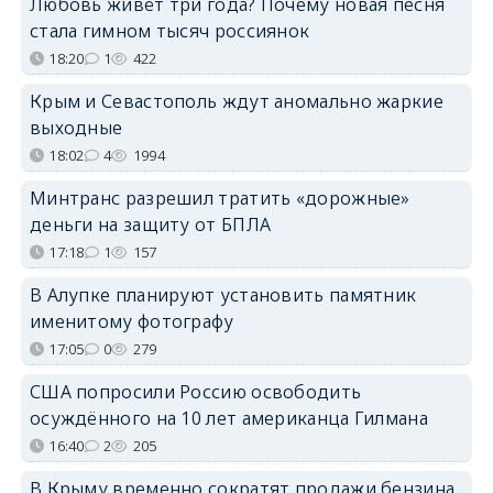
Любовь живёт три года? Почему новая песня
стала гимном тысяч россиянок
18:20
1
422
Крым и Севастополь ждут аномально жаркие
выходные
18:02
4
1994
Минтранс разрешил тратить «дорожные»
деньги на защиту от БПЛА
17:18
1
157
В Алупке планируют установить памятник
именитому фотографу
17:05
0
279
США попросили Россию освободить
осуждённого на 10 лет американца Гилмана
16:40
2
205
В Крыму временно сократят продажи бензина