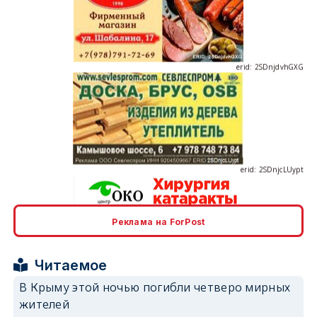
erid: 2SDnjdvhGXG
erid: 2SDnjcLUypt
Реклама на ForPost
erid: 2SDnjcrDNw6
Читаемое
В Крыму этой ночью погибли четверо мирных
жителей