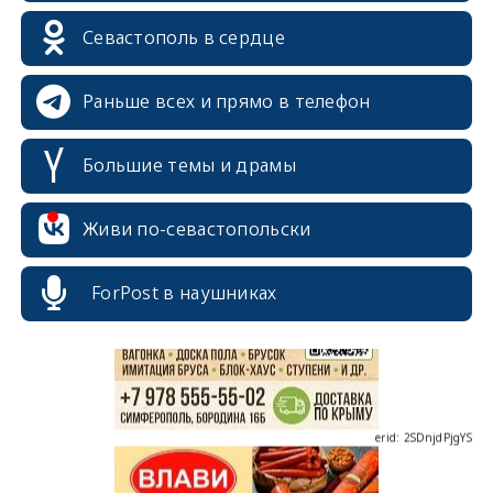
Севастополь в сердце
Раньше всех и прямо в телефон
Большие темы и драмы
erid: 2SDnjcrDNw6
Живи по-севастопольски
ForPost в наушниках
erid: 2SDnjdPjgYS