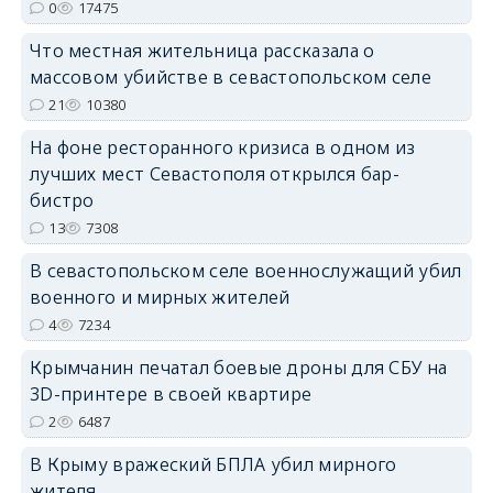
0
17475
erid: 2SDnjdPjgYS
Что местная жительница рассказала о
массовом убийстве в севастопольском селе
21
10380
На фоне ресторанного кризиса в одном из
лучших мест Севастополя открылся бар-
erid: 2SDnjdvhGXG
бистро
13
7308
В севастопольском селе военнослужащий убил
военного и мирных жителей
4
7234
Крымчанин печатал боевые дроны для СБУ на
3D-принтере в своей квартире
2
6487
В Крыму вражеский БПЛА убил мирного
жителя