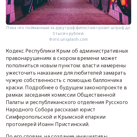
Пока что пойманным за руку граффитистам грозит штраф до
5 тысяч рублей.
Фото:
unsplash.com
Кодекс Республики Крым об административных
правонарушениях в скором времени может
пополниться новым пунктом: власти намерены
ужесточить наказание для любителей замарать
чужую собственность с помощью баллончика
краски. Подробнее о будущем законопроекте в
рамках заседания комиссии Общественной
Палаты и республиканского отделения Русского
Народного Собора рассказал юрист
Симферопольской и Крымской епархии
протоиерей Иоанн Пристинский.
По его словам, на создание инициативы