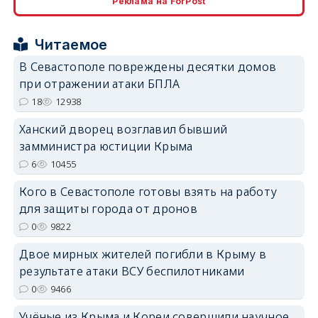
Реклама на ForPost
erid: 2SDnjcrDNw6
Читаемое
В Севастополе повреждены десятки домов
при отражении атаки БПЛА
18
12938
erid: 2SDnjdPjgYS
Ханский дворец возглавил бывший
замминистра юстиции Крыма
6
10455
Кого в Севастополе готовы взять на работу
для защиты города от дронов
erid: 2SDnjdvhGXG
0
9822
Двое мирных жителей погибли в Крыму в
результате атаки ВСУ беспилотниками
0
9466
Учёные из Крыма и Кореи совершили научное