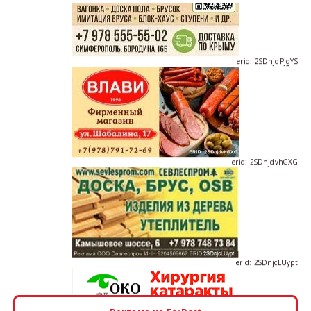
erid: 2SDnjdPjgYS
erid: 2SDnjdvhGXG
erid: 2SDnjcLUypt