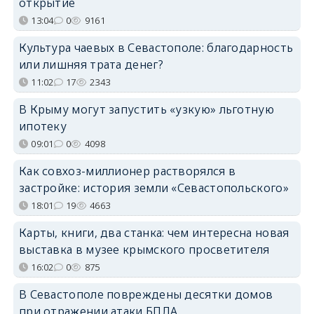
открытие
13:04
0
9161
Культура чаевых в Севастополе: благодарность
или лишняя трата денег?
11:02
17
2343
В Крыму могут запустить «узкую» льготную
ипотеку
09:01
0
4098
Как совхоз-миллионер растворялся в
застройке: история земли «Севастопольского»
18:01
19
4663
Карты, книги, два станка: чем интересна новая
выставка в музее крымского просветителя
16:02
0
875
В Севастополе повреждены десятки домов
при отражении атаки БПЛА