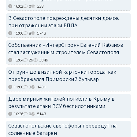
16:02
0
338
В Севастополе повреждены десятки домов
при отражении атаки БПЛА
15:00
8
5743
Собственник «ИнтерСтроя» Евгений Кабанов
стал заслуженным строителем Севастополя
13:04
29
3849
От руин до визитной карточки города: как
преображался Приморский бульвар
11:00
3
1431
Двое мирных жителей погибли в Крыму в
результате атаки ВСУ беспилотниками
10:36
0
5143
Севастопольские светофоры переведут на
солнечные батареи