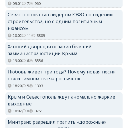
09:01
7
960
Севастополь стал лидером ЮФО по падению
строительства, но с одним позитивным
нюансом
20:02
11
3809
Ханский дворец возглавил бывший
замминистра юстиции Крыма
19:00
6
8556
Любовь живёт три года? Почему новая песня
стала гимном тысяч россиянок
18:20
5
1303
Крым и Севастополь ждут аномально жаркие
выходные
18:02
8
3751
Минтранс разрешил тратить «дорожные»