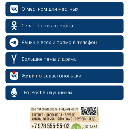
О местном для местных
Севастополь в сердце
Раньше всех и прямо в телефон
Большие темы и драмы
Живи по-севастопольски
erid: 2SDnjcrDNw6
ForPost в наушниках
erid: 2SDnjdPjgYS