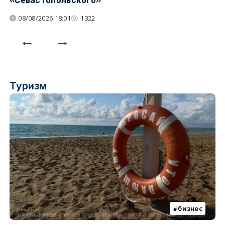
«Севастопольского»
п
08/08/2026 18:01
1322
Туризм
бизнес