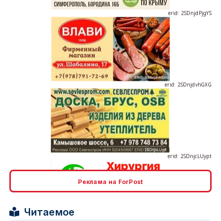
erid: 2SDnjdvhGXG
erid: 2SDnjcLUypt
Реклама на ForPost
erid: 2SDnjcrDNw6
Читаемое