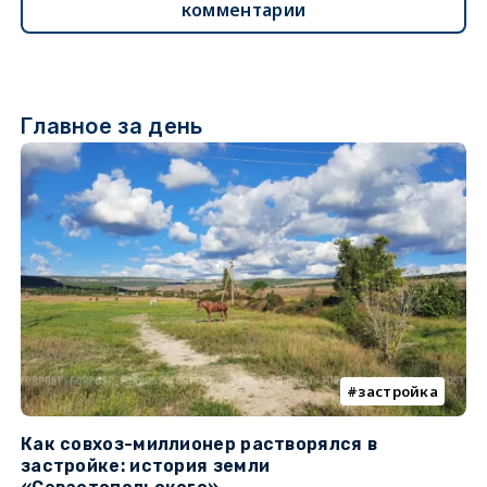
комментарии
Главное за день
застройка
Как совхоз-миллионер растворялся в
К
застройке: история земли
н