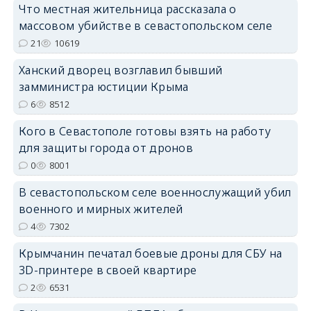
Что местная жительница рассказала о
массовом убийстве в севастопольском селе
21
10619
erid: 2SDnjdPjgYS
Ханский дворец возглавил бывший
замминистра юстиции Крыма
6
8512
Кого в Севастополе готовы взять на работу
для защиты города от дронов
erid: 2SDnjdvhGXG
0
8001
В севастопольском селе военнослужащий убил
военного и мирных жителей
4
7302
Крымчанин печатал боевые дроны для СБУ на
3D-принтере в своей квартире
2
6531