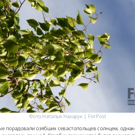
Фото:
Наталья Назарук | ForPost
 порадовали озябших севастопольцев солнцем, однак