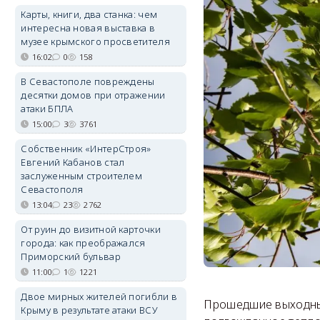
Карты, книги, два станка: чем
интересна новая выставка в
музее крымского просветителя
16:02
0
158
В Севастополе повреждены
десятки домов при отражении
атаки БПЛА
15:00
3
3761
Собственник «ИнтерСтроя»
Евгений Кабанов стал
заслуженным строителем
Севастополя
13:04
23
2762
От руин до визитной карточки
города: как преображался
Приморский бульвар
11:00
1
1221
Двое мирных жителей погибли в
Прошедшие выходные
Крыму в результате атаки ВСУ