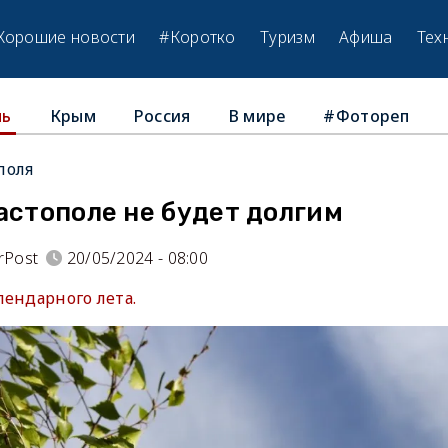
Хорошие новости
#Коротко
Туризм
Афиша
Тех
Крым
Россия
В мире
#Фотореп
ль
поля
астополе не будет долгим
rPost
20/05/2024 - 08:00
лендарного лета.