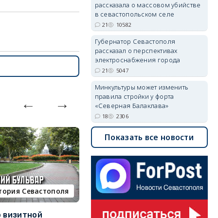
рассказала о массовом убийстве
в севастопольском селе
21
10582
Губернатор Севастополя
рассказал о перспективах
электроснабжения города
21
5047
Минкультуры может изменить
правила стройки у форта
«Северная Балаклава»
18
2306
Показать все новости
тория Севастополя
недвижимость
о визитной
Севастополь стал лидером
К