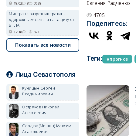
Евгения Радченко
18:02
8
3628
Минтранс разрешил тратить
4705
«дорожные» деньги на защиту от
Поделитесь:
БПЛА
17:18
1
371
Показать все новости
Теги:
прогноз
Лица Севастополя
Куницын Сергей
Владимирович
Остряков Николай
Алексеевич
Сердюк (Мишин) Максим
Анатольевич