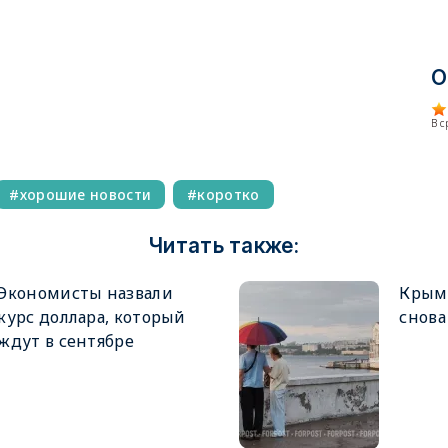
О
В 
хорошие новости
коротко
Читать также:
Экономисты назвали
Крым 
курс доллара, который
снова
ждут в сентябре