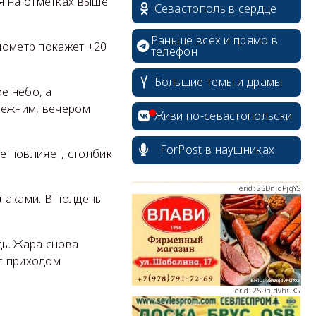
я на отметках выше
Севастополь в сердце
Раньше всех и прямо в
рмометр покажет +20
телефон
erid: 2SDnjcrDNw6
Большие темы и драмы
е небо, а
прежним, вечером
Живи по-севастопольски
ForPost в наушниках
не повлияет, столбик
erid: 2SDnjdPjgYS
блаками. В полдень
ь. Жара снова
 с приходом
erid: 2SDnjdvhGXG