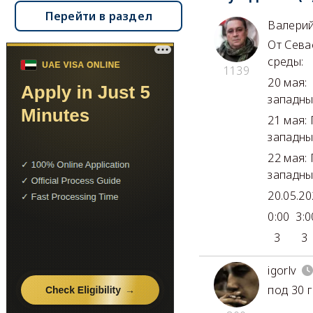
Перейти в раздел
Валери
От Сева
среды:
1139
20 мая:
западны
21 мая:
западны
22 мая:
западны
20.05.2
0:00 3:0
3 3
igorlv
под 30 