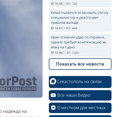
16:59
0
722
Китай пытается остановить утечку
специалистов и ужесточает
правила выезда
16:07
0
443
Иран отменил удар по Украине,
однако требует компенсацию за
атаку на судно
15:46
3
1225
Показать все новости
Севастополь на связи
Все наши Видео
О местном для местных
о надежда на