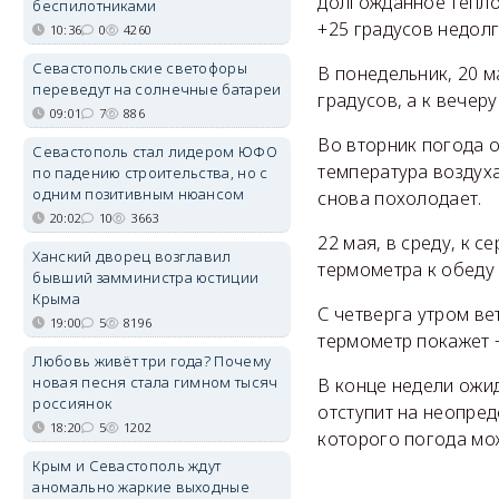
долгожданное тепло
беспилотниками
+25 градусов недолг
10:36
0
4260
Севастопольские светофоры
В понедельник, 20 м
переведут на солнечные батареи
градусов, а к вечер
09:01
7
886
Во вторник погода о
Севастополь стал лидером ЮФО
температура воздуха
по падению строительства, но с
одним позитивным нюансом
снова похолодает.
20:02
10
3663
22 мая, в среду, к с
Ханский дворец возглавил
термометра к обеду 
бывший замминистра юстиции
Крыма
С четверга утром ве
19:00
5
8196
термометр покажет +
Любовь живёт три года? Почему
новая песня стала гимном тысяч
В конце недели ожи
россиянок
отступит на неопред
18:20
5
1202
которого погода мож
Крым и Севастополь ждут
аномально жаркие выходные