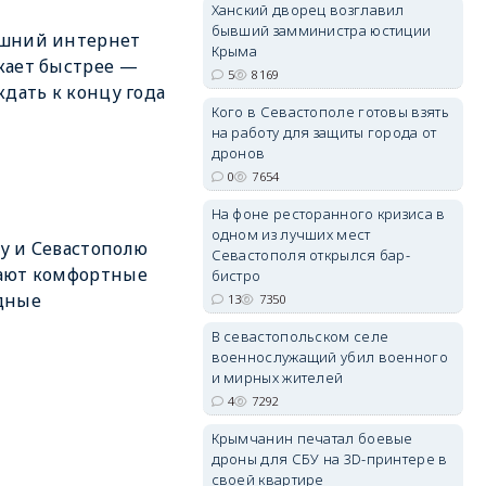
Ханский дворец возглавил
бывший замминистра юстиции
шний интернет
Крыма
жает быстрее —
5
8169
erid: 2SDnjdvhGXG
ждать к концу года
Кого в Севастополе готовы взять
на работу для защиты города от
дронов
0
7654
На фоне ресторанного кризиса в
одном из лучших мест
у и Севастополю
Севастополя открылся бар-
ают комфортные
бистро
дные
13
7350
В севастопольском селе
военнослужащий убил военного
и мирных жителей
4
7292
Крымчанин печатал боевые
дроны для СБУ на 3D-принтере в
своей квартире