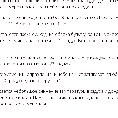
 оказалась ложной. Столбик термометра будет держатьс
о — через несколько дней снова похолодает.
ая, весь день будет почти безоблачно и тепло. Днём те
у — +12. Ветер останется слабым.
станется прежней. Редкие облака будут украшать майско
 в середине дня составит +21 градус. Ветер останется 
ередине дня усилится ветер. На температуру воздуха это 
доберётся до отметки +22 градуса.
тер изменит направление, и небо начнёт затягиваться о
20 градусов, а к вечеру — +12.
дается небольшое снижение температуры воздуха и дожд
елённое время. Нам остаётся ждать календарного лета,
ет всё же измениться.