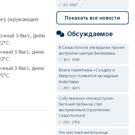
2
6527
Показать все новости
ингу окружающей
Обсуждаемое
очный 3-8м/с, днем
22°С.
В Севастополе утвердили проект
очный 3-8м/с, днем
застройки центра Балаклавы
23°С.
32
5559
очный 3-8м/с, днем
Возле памятника «Солдату и
25°С.
Матросу» появятся каскадные
водопады
29
4225
Собственник «ИнтерСтроя»
Евгений Кабанов стал
заслуженным строителем
Севастополя
23
2706
Что местная жительница