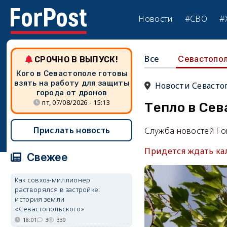
Новости
#СВО
#
Все
Севастопо
СРОЧНО В ВЫПУСК!
Кого в Севастополе готовы
взять на работу для защиты
Новости Севасто
города от дронов
пт, 07/08/2026 - 15:13
Тепло в Сев
Прислать новость
Служба новостей Fo
Придется ждать ка
Свежее
Как совхоз-миллионер
растворялся в застройке:
история земли
«Севастопольского»
18:01
3
339