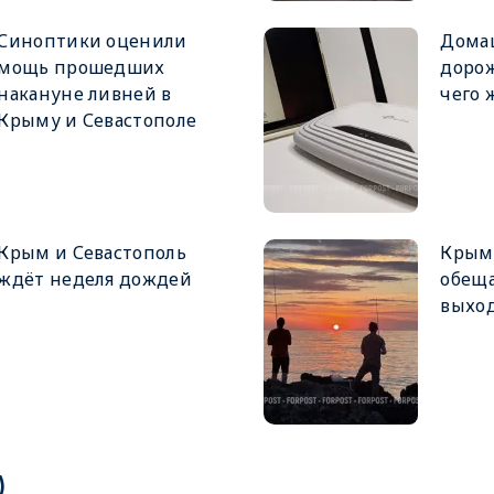
Синоптики оценили
Дома
мощь прошедших
доро
накануне ливней в
чего 
Крыму и Севастополе
Крым и Севастополь
Крым
ждёт неделя дождей
обещ
выхо
)