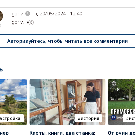
igorlv
пн, 20/05/2024 - 12:40
igorlv
,
я)))
0
Авторизуйтесь, чтобы читать все комментарии
ь
астройка
история
ис
онер
Карты, книги, два станка:
От руин д