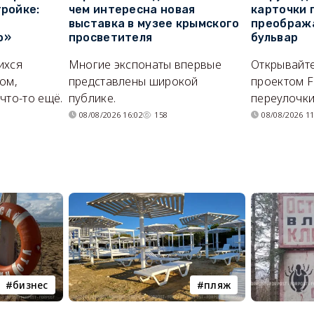
тройке:
чем интересна новая
карточки 
выставка в музее крымского
преображ
о»
просветителя
бульвар
ихся
Многие экспонаты впервые
Открывайте
ом,
представлены широкой
проектом F
что-то ещё.
публике.
переулочки
08/08/2026 16:02
158
08/08/2026 11
бизнес
пляж