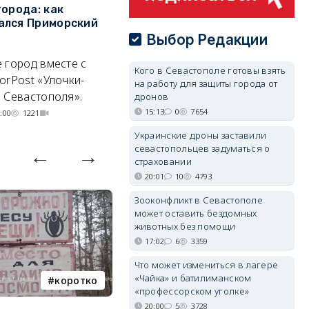
города: как
ЮФО по падению
в
ался Приморский
строительства, но с одним
г
позитивным нюансом
Выбор Редакции
Ч
 город вместе с
Кризис ударил по регионам
го
Кого в Севастополе готовы взять
orPost «Улочки-
совершенно по-разному.
на работу для защиты города от
 Севастополя».
дронов
07/08/2026 20:02
3663
15:13
0
7654
:00
1221
Украинские дроны заставили
севастопольцев задуматься о
страховании
20:01
10
4793
Зооконфликт в Севастополе
может оставить бездомных
животных без помощи
17:02
6
3359
Что может измениться в лагере
«Чайка» и батилиманском
коротко
Балаклава
«профессорском уголке»
20:00
5
3728