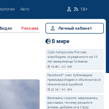
18+
нологии
Авто
Видео
Личный кабинет
Реклама
В мире
США попросили Россию
освободить осуждённого на 10
лет американца Гилмана
16:40
2
418
Facebook* снёс публикацию
премьера Индии и объяснил всё
технической ошибкой
22:16
0
403
Виноваты соцсети: марокканец
рассказал, почему решился
вплавь добраться в Сеуту