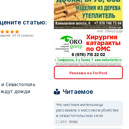
цените статью:
erid: 2SDnjcLUypt
среднем:
4.3
(
4
голосов)
erid: 2SDnjcrDNw6
Реклама на ForPost
и Севастополь
Читаемое
 ждут дожди
Что местная жительница
рассказала о массовом убийстве
erid: 2SDnjdPjgYS
в севастопольском селе
21
10582