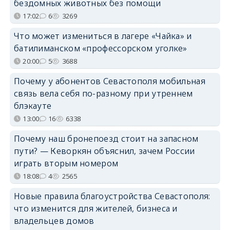
бездомных животных без помощи
17:02
6
3269
Что может измениться в лагере «Чайка» и
батилиманском «профессорском уголке»
20:00
5
3688
Почему у абонентов Севастополя мобильная
связь вела себя по-разному при утреннем
блэкауте
13:00
16
6338
Почему наш бронепоезд стоит на запасном
пути? — Кеворкян объяснил, зачем России
играть вторым номером
18:08
4
2565
Новые правила благоустройства Севастополя:
что изменится для жителей, бизнеса и
владельцев домов