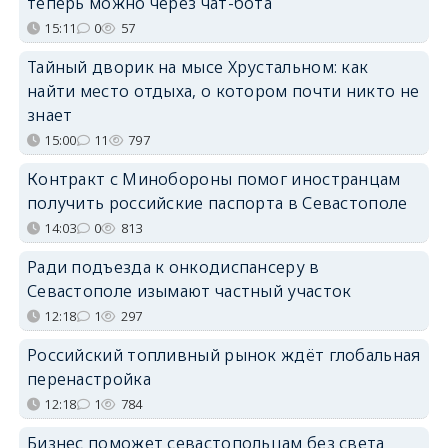
теперь можно через чат-бота
15:11
0
57
Тайный дворик на мысе Хрустальном: как
найти место отдыха, о котором почти никто не
знает
15:00
11
797
Контракт с Минобороны помог иностранцам
получить российские паспорта в Севастополе
14:03
0
813
Ради подъезда к онкодиспансеру в
Севастополе изымают частный участок
12:18
1
297
Российский топливный рынок ждёт глобальная
перенастройка
12:18
1
784
Бизнес поможет севастопольцам без света