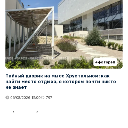
фотореп
Тайный дворик на мысе Хрустальном: как
Г
найти место отдыха, о котором почти никто
т
не знает
06/08/2026 15:00
797