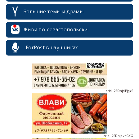
Большие темы и драмы
erid: 2SDnjcrDNw6
Живи по-севастопольски
ForPost в наушниках
erid: 2SDnjdPjgYS
erid: 2SDnjdvhGXG