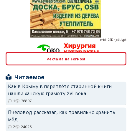
erid: 2SDnjcLUypt
Реклама на ForPost
erid: 2SDnjcrDNw6
Читаемое
Как в Крыму в переплёте старинной книги
нашли ханскую грамоту XVI века
1
36897
erid: 2SDnjdPjgYS
Пчеловод рассказал, как правильно хранить
мёд
2
24025