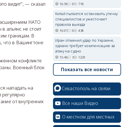
то видит", — сказал
16:59
0
718
Китай пытается остановить утечку
специалистов и ужесточает
 расширением НАТО
правила выезда
 в альянс не стоит
16:07
0
438
ким границам. В
Иран отменил удар по Украине,
, что в Вашингтоне
однако требует компенсацию за
атаку на судно
15:46
3
1220
уженном конфликте
траны. Военный блок
Показать все новости
ся нападать на
Севастополь на связи
и регулярно
ание от внутренних
Все наши Видео
О местном для местных