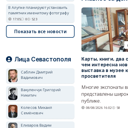
В Алупке планируют установить
памятник именитому фотографу
17:05
0
523
Показать все новости
Лица Севастополя
Карты, книги, два 
чем интересна нов
выставка в музее 
Саблин Дмитрий
просветителя
Вадимович
Многие экспонаты 
Вакуленчук Григорий
представлены широ
Никитич
публике.
Колесов Михаил
08/08/2026 16:02
58
Семёнович
Елизаров Вадим