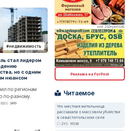
erid: 2SDnjdvhGXG
недвижимость
ПВО
ль стал лидером
Кого в Севастополе готовы
У
адению
взять на работу для защиты
о
erid: 2SDnjcLUypt
ства, но с одним
города от дронов
Реклама на ForPost
Л
ым нюансом
Что надо знать о МОГах
н
рил по регионам
города.
к
Читаемое
 по-разному.
07/08/2026 15:13
7286
р
:02
3499
Что местная жительница
erid: 2SDnjcrDNw6
рассказала о массовом убийстве
в севастопольском селе
21
10550