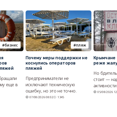
бизнес
пляж
ля
Почему меры поддержки не
Крымчане 
ров
коснулись операторов
реже жалу
пляжей
пляжей
Но бдитель
бращали
Предприниматели не
стоит — на
му еще в
исключают техническую
активности
ошибку, но это не точно.
05/08/2026 12
07/08/2026 08:02
1345