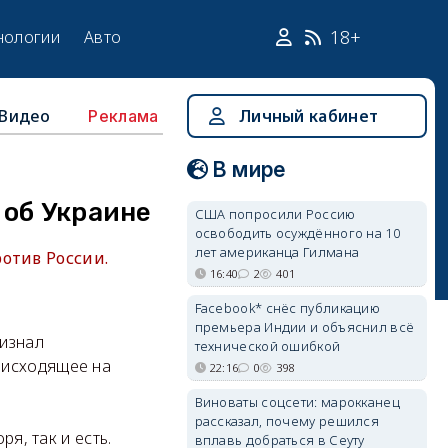
18+
нологии
Авто
Видео
Личный кабинет
Реклама
В мире
 об Украине
США попросили Россию
освободить осуждённого на 10
лет американца Гилмана
отив России.
16:40
2
401
Facebook* снёс публикацию
премьера Индии и объяснил всё
ризнал
технической ошибкой
оисходящее на
22:16
0
398
Виноваты соцсети: марокканец
рассказал, почему решился
я, так и есть.
вплавь добраться в Сеуту