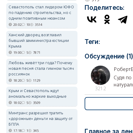
Поделитесь:
Севастополь стал лидером ЮФО
по падению строительства, но с
одним позитивным нюансом
20:02
10
3514
Ханский дворец возглавил
бывший замминистра юстиции
Теги:
Крыма
19:00
5
7871
Обсуждение (1
Любовь живёт три года? Почему
новая песня стала гимном тысяч
Роберт
россиянок
Судя по
18:20
5
1129
натурал
3212
Крым и Севастополь ждут
аномально жаркие выходные
18:02
5
3509
Минтранс разрешил тратить
«дорожные» деньги на защиту от
БПЛА
Главное за ден
17:18
1
345