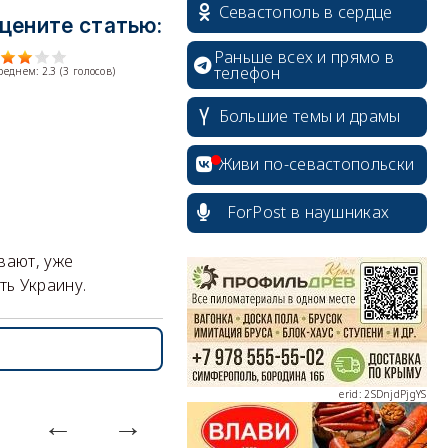
Севастополь в сердце
цените статью:
Раньше всех и прямо в
телефон
среднем:
2.3
(
3
голосов)
Большие темы и драмы
Живи по-севастопольски
ForPost в наушниках
erid: 2SDnjcrDNw6
вают, уже
ь Украину.
erid: 2SDnjdPjgYS