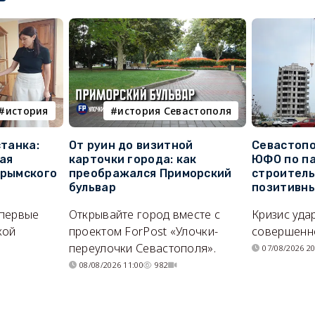
история
история Севастополя
станка:
От руин до визитной
Севастопо
ая
карточки города: как
ЮФО по п
крымского
преображался Приморский
строитель
бульвар
позитивн
впервые
Открывайте город вместе с
Кризис уда
кой
проектом ForPost «Улочки-
совершенно
переулочки Севастополя».
07/08/2026 20
08/08/2026 11:00
982