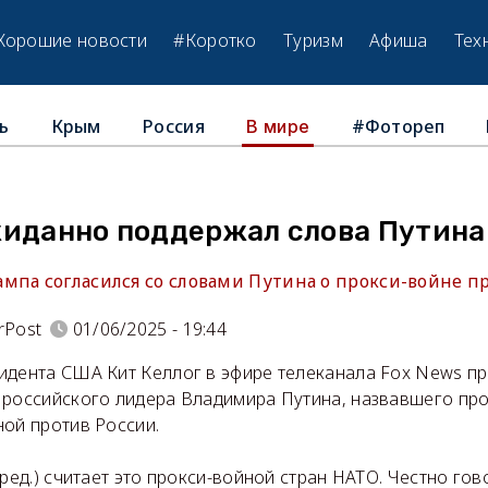
Хорошие новости
#Коротко
Туризм
Афиша
Тех
ь
Крым
Россия
#Фотореп
В мире
жиданно поддержал слова Путина
мпа согласился со словами Путина о прокси-войне пр
rPost
01/06/2025 - 19:44
идента США Кит Келлог в эфире телеканала Fox News п
 российского лидера Владимира Путина, назвавшего пр
ной против России.
ред.) считает это прокси-войной стран НАТО. Честно говор