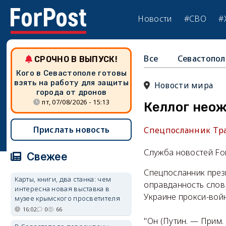
Новости
#СВО
#
Все
Севастопол
СРОЧНО В ВЫПУСК!
Кого в Севастополе готовы
взять на работу для защиты
Новости мира
города от дронов
пт, 07/08/2026 - 15:13
Келлог нео
Прислать новость
Спецпосланник Тра
Служба новостей Fo
Свежее
Спецпосланник през
Карты, книги, два станка: чем
оправданность слов
интересна новая выставка в
Украине прокси-вой
музее крымского просветителя
16:02
0
66
"Он (Путин. — Прим. 