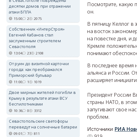
В Севастополе повреждены
Посмотрите, какую п
десятки домов при отражении
он.
атаки БПЛА
15:00
2
2075
В пятницу Келлог в
Собственник «ИнтерСтроя»
на восток закономер
Евгений Кабанов стал
на повестке дня, и 
заслуженным строителем
Кремле положительн
Севастополя
понимают обеспоко
13:04
23
2108
От руин до визитной карточки
В последнее время 
города: как преображался
альянса и России. О
Приморский бульвар
расширяет инициатив
11:00
1
1019
Двое мирных жителей погибли в
Президент России В
Крыму в результате атаки ВСУ
страны НАТО, в этом
беспилотниками
запугивают свое на
10:36
0
3312
проблем.
Севастопольские светофоры
переведут на солнечные батареи
Источники
РИА Нов
09:01
7
811
919