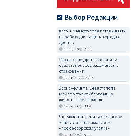
Выбор Редакции
Кого в Севастополе готовы взять
на работу для защиты города от
дронов
15:13
0
7286
Украинские дроны заставили
севастопольцев задуматься о
страховании
20:01
10
4745
Зооконфликт в Севастополе
может оставить бездомных
животных без помощи
17:02
6
3359
Что может измениться в лагере
«Чайка» и батилиманском
«профессорском уголке»
20:00
5
3724