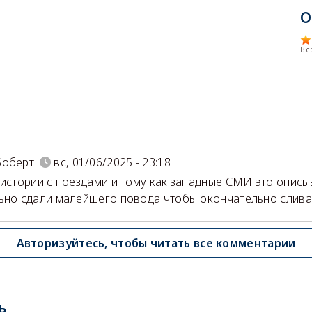
О
В 
)
Боберт
вс, 01/06/2025 - 23:18
 истории с поездами и тому как западные СМИ это описы
ьно сдали малейшего повода чтобы окончательно сливат
Авторизуйтесь, чтобы читать все комментарии
ь