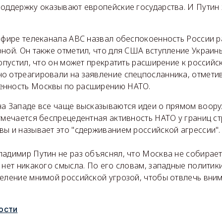
оддержку оказывают европейские государства. И Путин э
 эфире телеканала ABC назвал обеспокоенность России
ной. Он также отметил, что для США вступление Украины
допустил, что он может прекратить расширение к российс
о отреагировали на заявление спецпосланника, отметив
енность Москвы по расширению НАТО.
на Западе все чаще высказываются идеи о прямом воор
тмечается беспрецедентная активность НАТО у границ с
ы и называет это "сдерживанием российской агрессии".
ладимир Путин не раз объяснял, что Москва не собирает
 нет никакого смысла. По его словам, западные политик
селение мнимой российской угрозой, чтобы отвлечь вним
ости