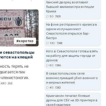
Ханский дворец возглавил
бывший замминистра юстиции
Крыма
5
7820
erid: 2SDnjdPjgYS
На фоне ресторанного кризиса в
одном из лучших мест
Севастополя открылся бар-
бистро
коротко
Балаклава
13
7348
Кого в Севастополе готовы взять
erid: 2SDnjdvhGXG
и севастопольцы
В Севастополе утвердили
Н
на работу для защиты города от
ются на клещей
проект застройки центра
С
дронов
Балаклавы
и
0
7286
ность терять не
Там появится туристический
М
двигается пик
В севастопольском селе
квартал с отелями и
н
 членистоногих.
военнослужащий убил военного
парковками.
и мирных жителей
:43
263
4
7282
05/08/2026 08:01
5549
Крымчанин печатал боевые
дроны для СБУ на 3D-принтере в
своей квартире