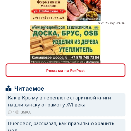
erid: 2SDnjdvhGXG
erid: 2SDnjcLUypt
Реклама на ForPost
Читаемое
Как в Крыму в переплёте старинной книги
нашли ханскую грамоту XVI века
erid: 2SDnjcrDNw6
1
36908
Пчеловод рассказал, как правильно хранить
мёд