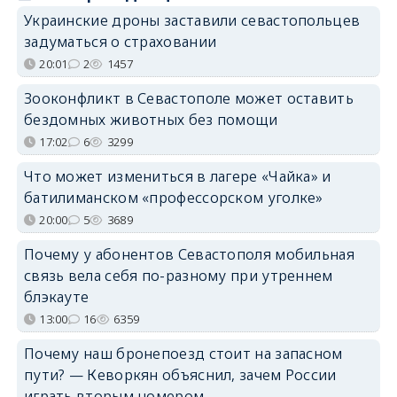
Украинские дроны заставили севастопольцев
задуматься о страховании
20:01
2
1457
Зооконфликт в Севастополе может оставить
бездомных животных без помощи
17:02
6
3299
Что может измениться в лагере «Чайка» и
батилиманском «профессорском уголке»
20:00
5
3689
Почему у абонентов Севастополя мобильная
связь вела себя по-разному при утреннем
блэкауте
13:00
16
6359
Почему наш бронепоезд стоит на запасном
пути? — Кеворкян объяснил, зачем России
играть вторым номером