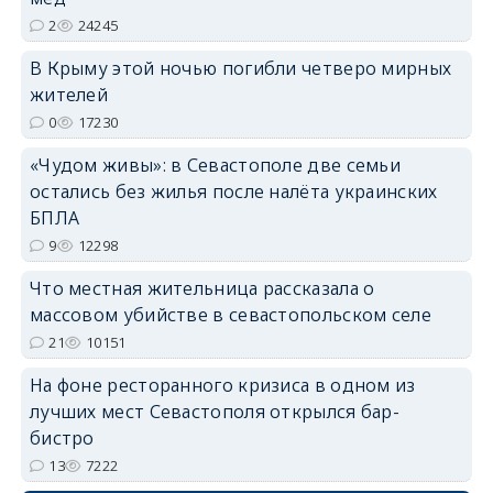
2
24245
erid: 2SDnjdPjgYS
В Крыму этой ночью погибли четверо мирных
жителей
0
17230
«Чудом живы»: в Севастополе две семьи
остались без жилья после налёта украинских
БПЛА
erid: 2SDnjdvhGXG
9
12298
Что местная жительница рассказала о
массовом убийстве в севастопольском селе
21
10151
На фоне ресторанного кризиса в одном из
лучших мест Севастополя открылся бар-
бистро
13
7222