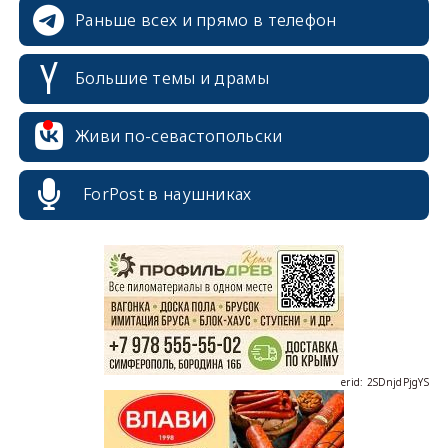
Раньше всех и прямо в телефон
Большие темы и драмы
Живи по-севастопольски
ForPost в наушниках
erid: 2SDnjcrDNw6
erid: 2SDnjdPjgYS