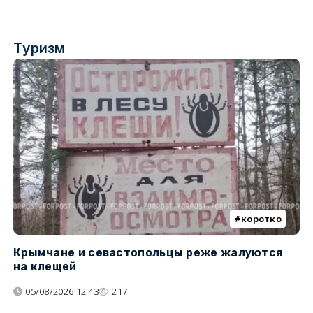
Туризм
коротко
Крымчане и севастопольцы реже жалуются
В
на клещей
ц
05/08/2026 12:43
217