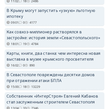
11:02
18
2486
В Крыму могут запустить «узкую» льготную
ипотеку
09:01
0
4177
Как совхоз-миллионер растворялся в
застройке: история земли «Севастопольского»
18:01
19
4784
Карты, книги, два станка: чем интересна новая
выставка в музее крымского просветителя
16:02
0
890
В Севастополе повреждены десятки домов
при отражении атаки БПЛА
15:00
18
13229
Собственник «ИнтерСтроя» Евгений Кабанов
стал заслуженным строителем Севастополя
13:04
33
7346