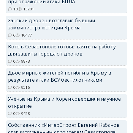
при отражении атаки БПЛА
18
13201
Ханский дворец возглавил бывший
erid: 2SDnjdPjgYS
замминистра юстиции Крыма
6
10477
Кого в Севастополе готовы взять на работу
для защиты города от дронов
0
9873
erid: 2SDnjdvhGXG
Двое мирных жителей погибли в Крыму в
результате атаки ВСУ беспилотниками
0
9516
Учёные из Крыма и Кореи совершили научное
открытие
0
9458
Собственник «ИнтерСтроя» Евгений Кабанов
стал заслуженным строителем Севастополя