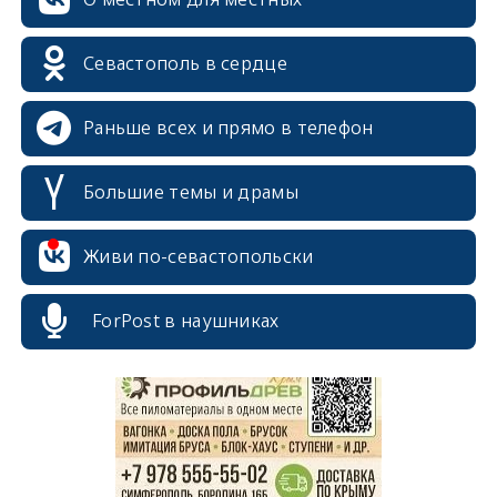
Севастополь в сердце
Раньше всех и прямо в телефон
Большие темы и драмы
Живи по-севастопольски
erid: 2SDnjcrDNw6
ForPost в наушниках
erid: 2SDnjdPjgYS