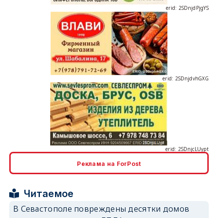
erid: 2SDnjdvhGXG
erid: 2SDnjcLUypt
Реклама на ForPost
erid: 2SDnjcrDNw6
Читаемое
В Севастополе повреждены десятки домов