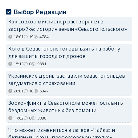
Выбор Редакции
Как совхоз-миллионер растворялся в
застройке: история земли «Севастопольского»
18:01
19
4784
Кого в Севастополе готовы взять на работу
для защиты города от дронов
15:13
0
9881
Украинские дроны заставили севастопольцев
задуматься о страховании
20:01
10
5047
Зооконфликт в Севастополе может оставить
бездомных животных без помощи
17:02
6
3388
Что может измениться в лагере «Чайка» и
батилиманском «профессорском уголке»