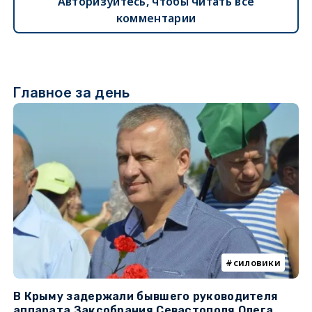
Авторизуйтесь, чтобы читать все
комментарии
Главное за день
силовики
В Крыму задержали бывшего руководителя
К
аппарата Заксобрания Севастополя Олега
з