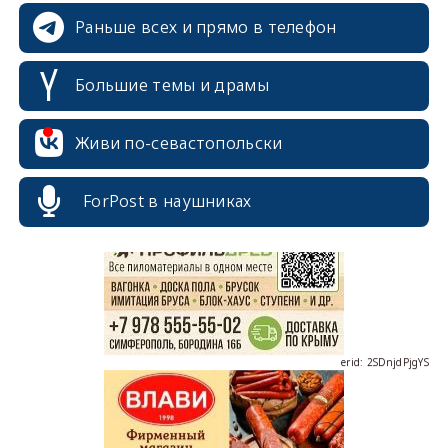
Раньше всех и прямо в телефон
Большие темы и драмы
Живи по-севастопольски
erid: 2SDnjcrDNw6
ForPost в наушниках
erid: 2SDnjdPjgYS
erid: 2SDnjdvhGXG