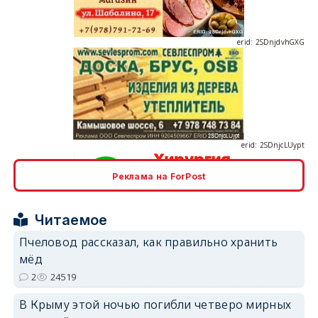
erid: 2SDnjcLUypt
Реклама на ForPost
erid: 2SDnjcrDNw6
Читаемое
Пчеловод рассказал, как правильно хранить
мёд
2
24519
В Крыму этой ночью погибли четверо мирных
erid: 2SDnjdPjgYS