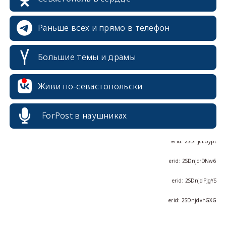
Раньше всех и прямо в телефон
erid: 2SDnjcrDNw6
Большие темы и драмы
erid: 2SDnjdPjgYS
Живи по-севастопольски
erid: 2SDnjdvhGXG
erid: 2SDnjcLUypt
ForPost в наушниках
erid: 2SDnjcrDNw6
erid: 2SDnjdPjgYS
erid: 2SDnjdvhGXG