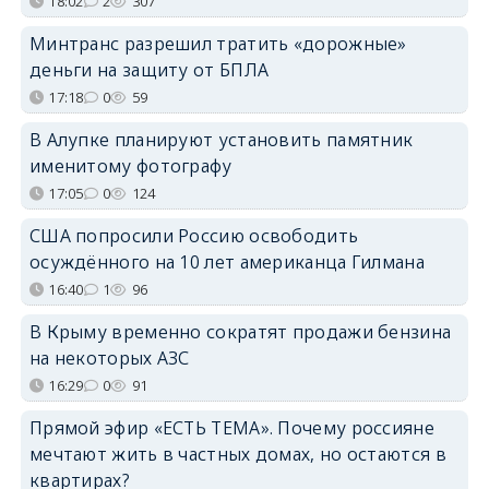
18:02
2
307
Минтранс разрешил тратить «дорожные»
деньги на защиту от БПЛА
17:18
0
59
В Алупке планируют установить памятник
именитому фотографу
17:05
0
124
США попросили Россию освободить
осуждённого на 10 лет американца Гилмана
16:40
1
96
В Крыму временно сократят продажи бензина
на некоторых АЗС
16:29
0
91
Прямой эфир «ЕСТЬ ТЕМА». Почему россияне
мечтают жить в частных домах, но остаются в
квартирах?