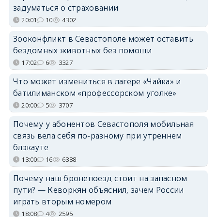
задуматься о страховании
20:01
10
4302
Зооконфликт в Севастополе может оставить
бездомных животных без помощи
17:02
6
3327
Что может измениться в лагере «Чайка» и
батилиманском «профессорском уголке»
20:00
5
3707
Почему у абонентов Севастополя мобильная
связь вела себя по-разному при утреннем
блэкауте
13:00
16
6388
Почему наш бронепоезд стоит на запасном
пути? — Кеворкян объяснил, зачем России
играть вторым номером
18:08
4
2595