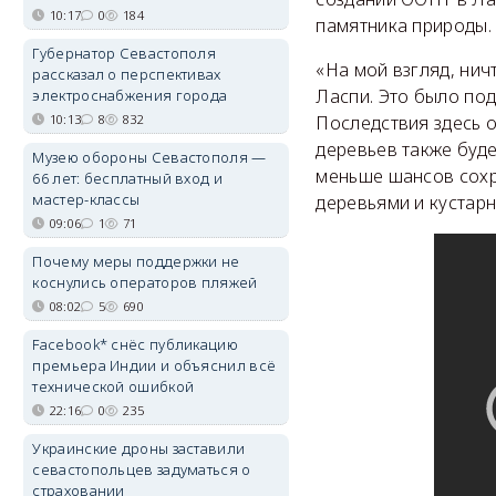
10:17
0
184
памятника природы.
Губернатор Севастополя
«На мой взгляд, ни
рассказал о перспективах
Ласпи. Это было по
электроснабжения города
10:13
8
832
Последствия здесь 
деревьев также буде
Музею обороны Севастополя —
меньше шансов сохр
66 лет: бесплатный вход и
мастер-классы
деревьями и кустарн
09:06
1
71
Почему меры поддержки не
коснулись операторов пляжей
08:02
5
690
Facebook* снёс публикацию
премьера Индии и объяснил всё
технической ошибкой
22:16
0
235
Украинские дроны заставили
севастопольцев задуматься о
страховании