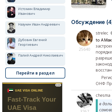
Истомин Владимир
Иванович
Обсуждение (4
Назукин Иван Андреевич
strelec
Дубовик Евгений
to АМак
Георгиевич
застрое
25640
порядке
Палий Андрей Николаевич
разреше
законод
восстан
Перейти в раздел
Региона
ОНФ Пре
chesma
в дал
самов
3267