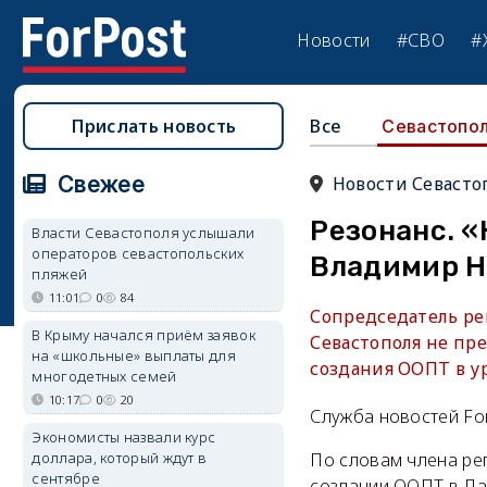
Новости
#СВО
#
Прислать новость
Все
Севастопо
Свежее
Новости Севасто
Резонанс. «
Власти Севастополя услышали
операторов севастопольских
Владимир 
пляжей
11:01
0
84
Сопредседатель ре
В Крыму начался приём заявок
Севастополя не пр
на «школьные» выплаты для
создания ООПТ в у
многодетных семей
10:17
0
20
Служба новостей Fo
Экономисты назвали курс
доллара, который ждут в
По словам члена ре
сентябре
создании ООПТ в Ла