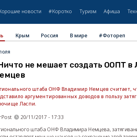
Хорошие новости
#Коротко
Туризм
Афиша
Тех
Крым
Россия
В мире
#Фотореп
ль
поля
Ничто не мешает создать ООПТ в 
Немцев
гионального штаба ОНФ Владимир Немцев считает, ч
едставило аргументированных доводов в пользу затя
рочище Ласпи.
rPost
20/11/2017 - 17:33
гионального штаба ОНФ Владимира Немцева, затягиван
спи оставляет меньше шансов на сохранение этой терри