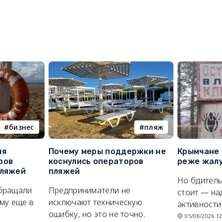
бизнес
пляж
ля
Почему меры поддержки не
Крымчане 
ров
коснулись операторов
реже жалу
пляжей
пляжей
Но бдитель
бращали
Предприниматели не
стоит — на
му еще в
исключают техническую
активности
ошибку, но это не точно.
05/08/2026 12