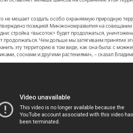
что не мешает создать особо охраняемую природную тер
дтверждено позицией Минэкономразвития на совещании 
одни: стройка <высоток> будет продолжаться, уничтоже
т продолжаться. Чем дольше мы затягиваем принятие эт
анить эту территорию в том виде, как она была: с мож
иками, соснами и другими растениями», – сказал Влади