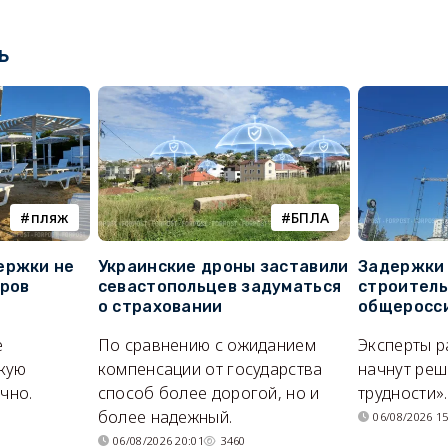
ь
пляж
БПЛА
ержки не
Украинские дроны заставили
Задержки 
оров
севастопольцев задуматься
строитель
о страховании
общеросс
е
По сравнению с ожиданием
Эксперты р
кую
компенсации от государства
начнут реш
очно.
способ более дорогой, но и
трудности».
более надежный.
06/08/2026 15
06/08/2026 20:01
3460