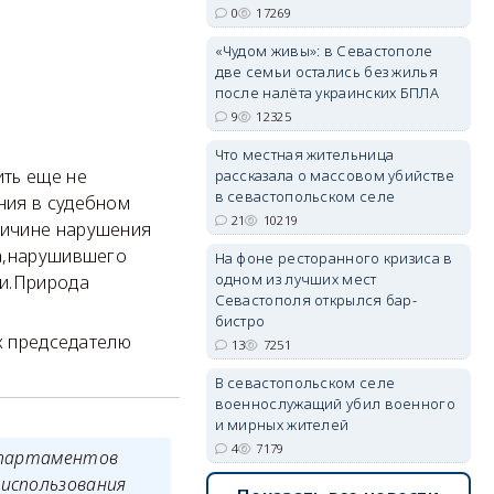
0
17269
«Чудом живы»: в Севастополе
две семьи остались без жилья
после налёта украинских БПЛА
9
12325
Что местная жительница
ить еще не
рассказала о массовом убийстве
в севастопольском селе
ния в судебном
21
10219
ричине нарушения
ка,нарушившего
На фоне ресторанного кризиса в
одном из лучших мест
ти.Природа
Севастополя открылся бар-
бистро
к председателю
13
7251
В севастопольском селе
военнослужащий убил военного
и мирных жителей
4
7179
 апартаментов
 использования