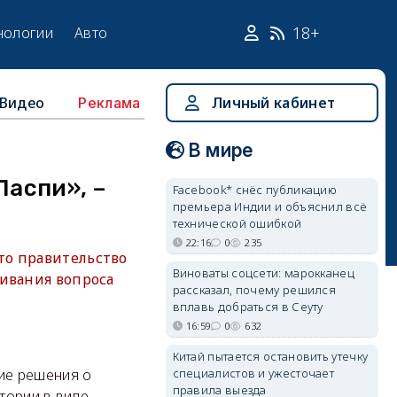
18+
нологии
Авто
Видео
Личный кабинет
Реклама
В мире
Ласпи», –
Facebook* снёс публикацию
премьера Индии и объяснил всё
технической ошибкой
22:16
0
235
то правительство
Виноваты соцсети: марокканец
гивания вопроса
рассказал, почему решился
вплавь добраться в Сеуту
16:59
0
632
Китай пытается остановить утечку
специалистов и ужесточает
ие решения о
правила выезда
тории в виде