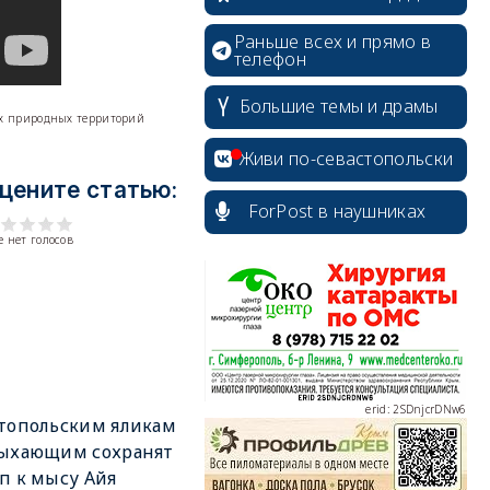
Раньше всех и прямо в
телефон
erid: 2SDnjdvhGXG
Большие темы и драмы
мых природных территорий
Живи по-севастопольски
цените статью:
ForPost в наушниках
 нет голосов
erid: 2SDnjcLUypt
erid: 2SDnjcrDNw6
топольским яликам
дыхающим сохранят
п к мысу Айя