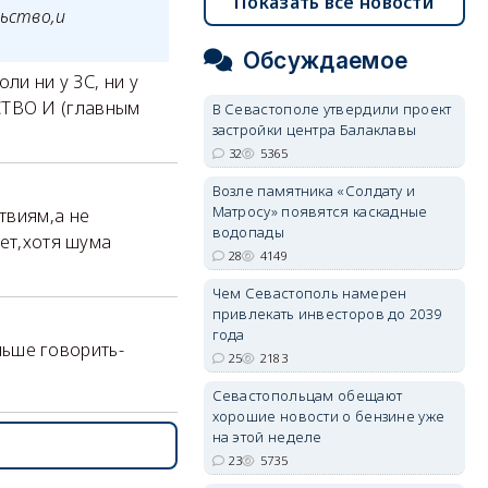
Показать все новости
ьство,и
Обсуждаемое
ли ни у ЗС, ни у
СТВО И (главным
В Севастополе утвердили проект
застройки центра Балаклавы
32
5365
Возле памятника «Солдату и
Матросу» появятся каскадные
твиям,а не
водопады
нет,хотя шума
28
4149
Чем Севастополь намерен
привлекать инвесторов до 2039
года
еньше говорить-
25
2183
Севастопольцам обещают
хорошие новости о бензине уже
на этой неделе
23
5735