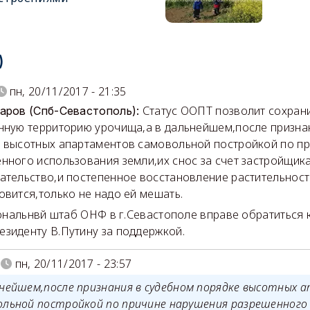
)
пн, 20/11/2017 - 21:35
Статус ООПТ позволит сохран
аров (Спб-Севастополь):
нную территорию урочища,а в дальнейшем,после призна
 высотных апартаментов самовольной постройкой по п
нного использования земли,их снос за счет застройщи
ательство,и постепенное восстановление растительнос
овится,только не надо ей мешать.
льнвй штаб ОНФ в г.Севастополе вправе обратиться 
зиденту В.Путину за поддержкой.
пн, 20/11/2017 - 23:57
ьнейшем,после признания в судебном порядке высотных
ольной постройкой по причине нарушения разрешенного