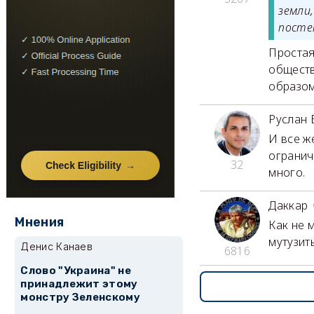
земли
посте
Простая
обществ
образом
Руслан 
И все ж
огранич
32
много.
Даккар
Мнения
Как не м
мутузить 
Денис Канаев
6816
Слово "Украина" не
принадлежит этому
монстру Зеленскому