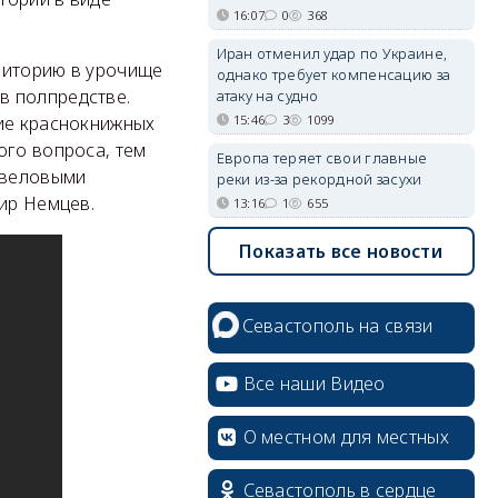
16:07
0
368
Иран отменил удар по Украине,
риторию в урочище
однако требует компенсацию за
в полпредстве.
атаку на судно
15:46
3
1099
ние краснокнижных
ого вопроса, тем
Европа теряет свои главные
жевеловыми
реки из-за рекордной засухи
мир Немцев.
13:16
1
655
Показать все новости
erid: 2SDnjcrDNw6
Севастополь на связи
Все наши Видео
erid: 2SDnjdPjgYS
О местном для местных
Севастополь в сердце