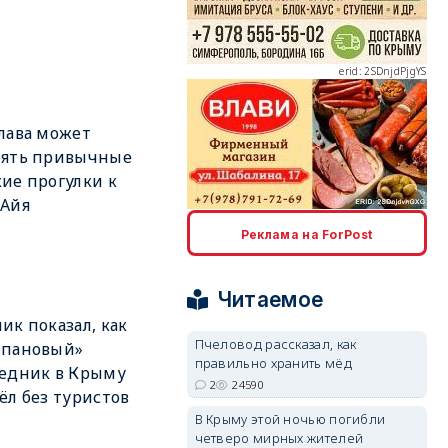
erid: 2SDnjdPjgYS
лава может
рять привычные
ие прогулки к
 Айя
erid: 2SDnjdvhGXG
Реклама на ForPost
Читаемое
ик показал, как
Пчеловод рассказал, как
ьпановый»
правильно хранить мёд
едник в Крыму
2
24590
ёл без туристов
В Крыму этой ночью погибли
четверо мирных жителей