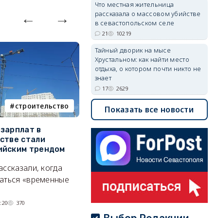
Что местная жительница
рассказала о массовом убийстве
в севастопольском селе
21
10219
Тайный дворик на мысе
Хрустальном: как найти место
отдыха, о котором почти никто не
знает
17
2629
строительство
фотореп
Показать все новости
зарплат в
Тайный дворик на мысе
Г
стве стали
Хрустальном: как найти
з
ийским трендом
место отдыха, о котором
м
почти никто не знает
ассказали, когда
А
Под стенами Галереи искусств
аться «временные
прячутся руины храма,
гравийный сад и семейные
:20
370
качели.