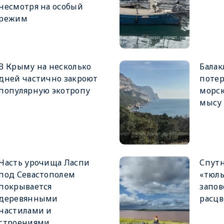
несмотря на особый
режим
В Крыму на несколько
Балак
дней частично закроют
поте
популярную экотропу
морск
мысу
Часть урочища Ласпи
Спутн
под Севастополем
«тюл
покрывается
запов
деревянными
расцв
настилами и
строениями