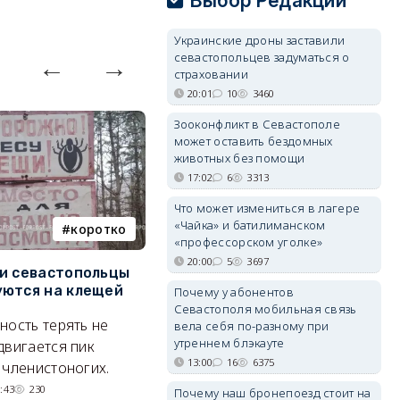
Выбор Редакции
06/08/2026 15:00
2629
Украинские дроны заставили
севастопольцев задуматься о
страховании
20:01
10
3460
Зооконфликт в Севастополе
может оставить бездомных
животных без помощи
17:02
6
3313
Что может измениться в лагере
«Чайка» и батилиманском
коротко
Балаклава
«профессорском уголке»
20:00
5
3697
и севастопольцы
В Севастополе утвердили
Н
ются на клещей
проект застройки центра
С
Почему у абонентов
Балаклавы
и
Севастополя мобильная связь
ность терять не
вела себя по-разному при
Там появится туристический
М
утреннем блэкауте
двигается пик
квартал с отелями и
н
13:00
16
6375
 членистоногих.
парковками.
:43
230
Почему наш бронепоезд стоит на