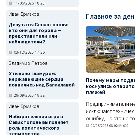
11/06/2026 18:23
Иван Ермаков
Главное за ден
Депутаты Севастополя:
кто они для города —
представители или
наблюдатели?
03/12/2025 17:36
Владимир Петров
Утыкано гламуром:
нержавеющие сердца
Почему меры подд
появились над Балаклавой
коснулись операт
пляжей
29/09/2025 19:28
Предприниматели н
Иван Ермаков
исключают техничес
Избирательная игра в
ошибку, но это не т
Севастополе выполняет
07/08/2026 08:02
690
роль политического
термометра