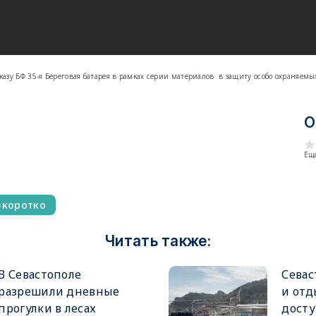
казу БФ 35-я Береговая батарея в рамках серии материалов в защиту особо охраняе
О
Еще
коротко
Читать также:
В Севастополе
Севас
разрешили дневные
и от
прогулки в лесах
досту