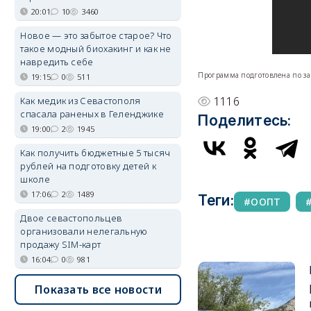
20:01
10
3460
Новое — это забытое старое? Что
такое модный биохакинг и как не
навредить себе
Программа подготовлена по за
19:15
0
511
1116
Как медик из Севастополя
спасала раненых в Геленджике
Поделитесь:
19:00
2
1945
Как получить бюджетные 5 тысяч
рублей на подготовку детей к
школе
17:06
2
1489
Теги:
ООПТ
Двое севастопольцев
организовали нелегальную
продажу SIM-карт
16:04
0
981
Показать все новости