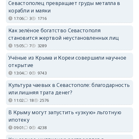
Севастополец превращает груды металла в
корабли и маяки
17:06
3
1716
Как зелёное богатство Севастополя
становится жертвой неустановленных лиц
15:05
7
3289
Учёные из Крыма и Кореи совершили научное
открытие
13:04
0
9743
Культура чаевых в Севастополе: благодарность
или лишняя трата денег?
11:02
18
2576
В Крыму могут запустить «узкую» льготную
ипотеку
09:01
0
4238