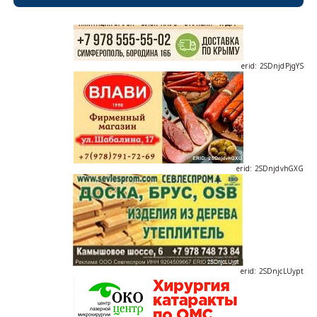
erid: 2SDnjdPjgYS
erid: 2SDnjdvhGXG
erid: 2SDnjcLUypt