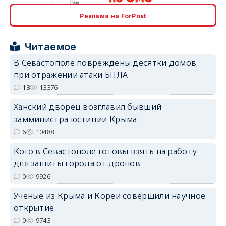
Реклама на ForPost
erid: 2SDnjcrDNw6
Читаемое
В Севастополе повреждены десятки домов
при отражении атаки БПЛА
18
13376
erid: 2SDnjdPjgYS
Ханский дворец возглавил бывший
замминистра юстиции Крыма
6
10488
Кого в Севастополе готовы взять на работу
для защиты города от дронов
erid: 2SDnjdvhGXG
0
9926
Учёные из Крыма и Кореи совершили научное
открытие
0
9743