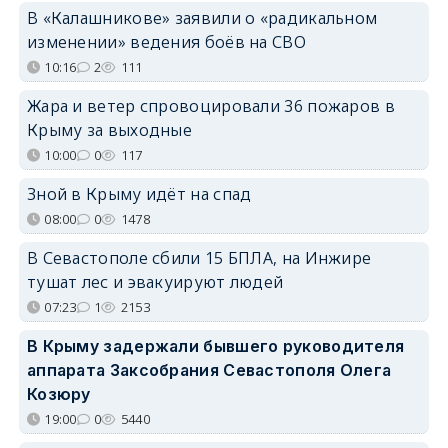
В «Калашникове» заявили о «радикальном
изменении» ведения боёв на СВО
10:16
2
111
Жара и ветер спровоцировали 36 пожаров в
Крыму за выходные
10:00
0
117
Зной в Крыму идёт на спад
08:00
0
1478
В Севастополе сбили 15 БПЛА, на Инжире
тушат лес и эвакуируют людей
07:23
1
2153
В Крыму задержали бывшего руководителя
аппарата Заксобрания Севастополя Олега
Козюру
19:00
0
5440