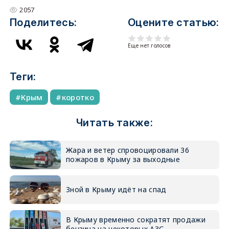
2057
Поделитесь:
Оцените статью:
Еще нет голосов
Теги:
Крым
коротко
Читать также:
Жара и ветер спровоцировали 36
пожаров в Крыму за выходные
Зной в Крыму идёт на спад
В Крыму временно сократят продажи
бензина на некоторых АЗС