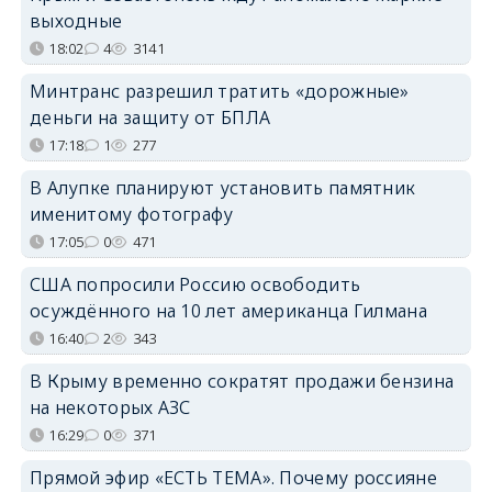
выходные
18:02
4
3141
Минтранс разрешил тратить «дорожные»
деньги на защиту от БПЛА
17:18
1
277
В Алупке планируют установить памятник
именитому фотографу
17:05
0
471
США попросили Россию освободить
осуждённого на 10 лет американца Гилмана
16:40
2
343
В Крыму временно сократят продажи бензина
на некоторых АЗС
16:29
0
371
Прямой эфир «ЕСТЬ ТЕМА». Почему россияне