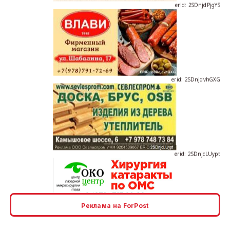
erid: 2SDnjdvhGXG
erid: 2SDnjcLUypt
Реклама на ForPost
erid: 2SDnjcrDNw6