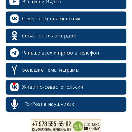
Все наши Видео
О местном для местных
Севастополь в сердце
Раньше всех и прямо в телефон
Большие темы и драмы
erid: 2SDnjcrDNw6
Живи по-севастопольски
ForPost в наушниках
erid: 2SDnjdPjgYS