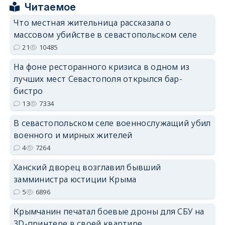
Читаемое
Что местная жительница рассказала о
массовом убийстве в севастопольском селе
21
10485
erid: 2SDnjdPjgYS
На фоне ресторанного кризиса в одном из
лучших мест Севастополя открылся бар-
бистро
13
7334
В севастопольском селе военнослужащий убил
erid: 2SDnjdvhGXG
военного и мирных жителей
4
7264
Ханский дворец возглавил бывший
замминистра юстиции Крыма
5
6896
Крымчанин печатал боевые дроны для СБУ на
3D-принтере в своей квартире