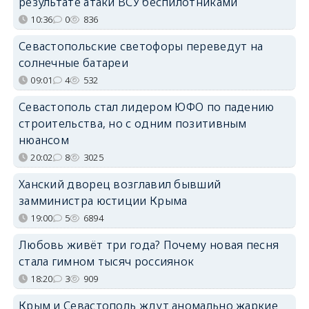
результате атаки ВСУ беспилотниками
10:36
0
836
Севастопольские светофоры переведут на
солнечные батареи
09:01
4
532
Севастополь стал лидером ЮФО по падению
строительства, но с одним позитивным
нюансом
20:02
8
3025
Ханский дворец возглавил бывший
замминистра юстиции Крыма
19:00
5
6894
Любовь живёт три года? Почему новая песня
стала гимном тысяч россиянок
18:20
3
909
Крым и Севастополь ждут аномально жаркие