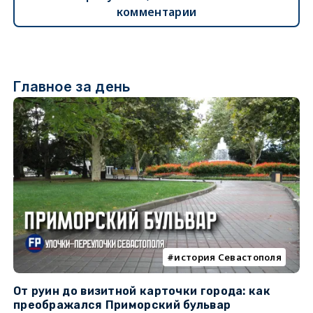
комментарии
Главное за день
история Севастополя
От руин до визитной карточки города: как
С
преображался Приморский бульвар
с