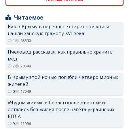
erid: 2SDnjcrDNw6
Читаемое
Как в Крыму в переплёте старинной книги
нашли ханскую грамоту XVI века
1
36830
Пчеловод рассказал, как правильно хранить
erid: 2SDnjdPjgYS
мёд
2
23599
В Крыму этой ночью погибли четверо мирных
жителей
0
17049
erid: 2SDnjdvhGXG
«Чудом живы»: в Севастополе две семьи
остались без жилья после налёта украинских
БПЛА
9
12096