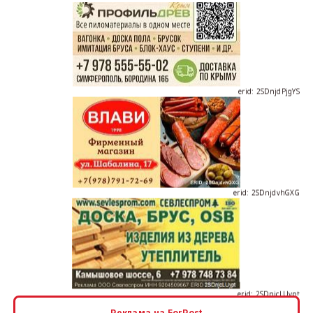
erid: 2SDnjdPjgYS
erid: 2SDnjdvhGXG
erid: 2SDnjcLUypt
Реклама на ForPost