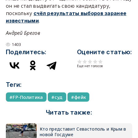
он не стал выдвигать свою кандидатуру,
поскольку
счёл результаты выборов заранее
.
известными
Андрей Брегов
1403
Поделитесь:
Оцените статью:
Еще нет голосов
Теги:
FP-Политика
суд
фейк
Читать также:
Кто представит Севастополь и Крым в
новой Госдуме