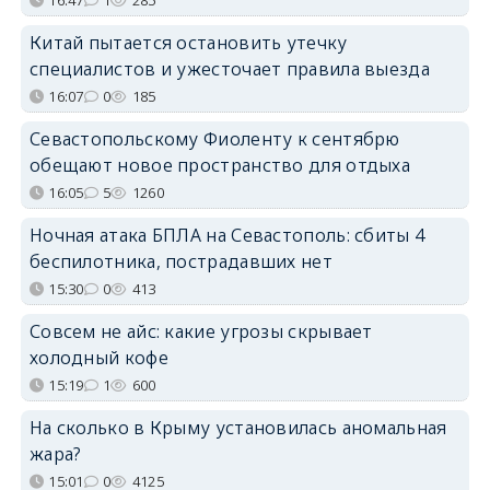
Китай пытается остановить утечку
специалистов и ужесточает правила выезда
16:07
0
185
Севастопольскому Фиоленту к сентябрю
обещают новое пространство для отдыха
16:05
5
1260
Ночная атака БПЛА на Севастополь: сбиты 4
беспилотника, пострадавших нет
15:30
0
413
Совсем не айс: какие угрозы скрывает
холодный кофе
15:19
1
600
На сколько в Крыму установилась аномальная
жара?
15:01
0
4125