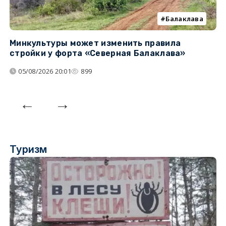
Балаклава
Минкультуры может изменить правила
С
стройки у форта «Северная Балаклава»
д
05/08/2026 20:01
899
Туризм