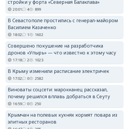
стройки у форта «Северная Балаклава»
20:01
4
899
В Севастополе простились с генерал-майором
Василием Казаченко
18:02
1
1602
Совершено покушение на разработчика
дронов «Упырь» — что известно к этому часу
17:18
2
1023
В Крыму изменили расписание электричек
17:02
0
2582
Виноваты соцсети: марокканец рассказал,
почему решился вплавь добраться в Сеуту
16:59
0
250
Крымчан на полевых кухнях кормят повара из
элитных ресторанов
16:47
1
285