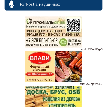
ForPost в наушниках
erid: 2SDnjcrDNw6
erid: 2SDnjdPjgYS
erid: 2SDnjdvhGXG