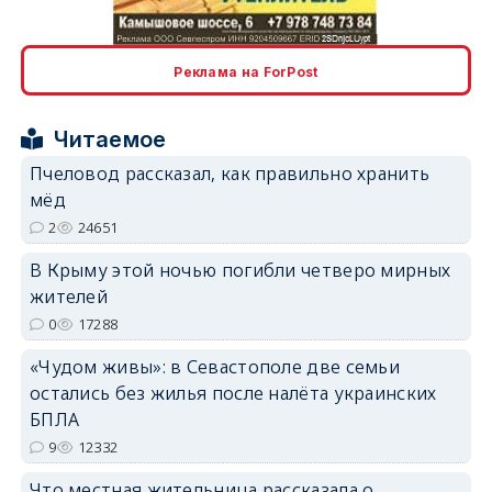
erid: 2SDnjcLUypt
Реклама на ForPost
Читаемое
Пчеловод рассказал, как правильно хранить
мёд
erid: 2SDnjcrDNw6
2
24651
В Крыму этой ночью погибли четверо мирных
жителей
0
17288
erid: 2SDnjdPjgYS
«Чудом живы»: в Севастополе две семьи
остались без жилья после налёта украинских
БПЛА
9
12332
Что местная жительница рассказала о