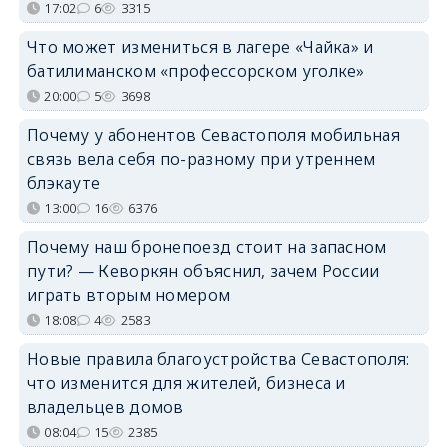
17:02
6
3315
Что может измениться в лагере «Чайка» и
батилиманском «профессорском уголке»
20:00
5
3698
Почему у абонентов Севастополя мобильная
связь вела себя по-разному при утреннем
блэкауте
13:00
16
6376
Почему наш бронепоезд стоит на запасном
пути? — Кеворкян объяснил, зачем России
играть вторым номером
18:08
4
2583
Новые правила благоустройства Севастополя:
что изменится для жителей, бизнеса и
владельцев домов
08:04
15
2385