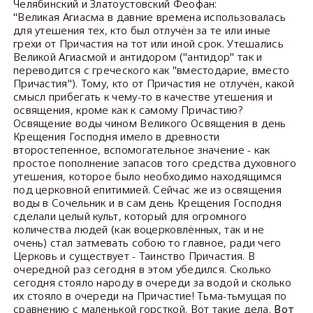
Челябинский и Златоустовский Феофан:
"Великая Агиасма в давние времена использовалась
для утешения тех, кто был отлучён за те или иные
грехи от Причастия на тот или иной срок. Утешались
Великой Агиасмой и антидором ("антидор" так и
переводится с греческого как "вместодарие, вместо
Причастия"). Тому, кто от Причастия не отлучён, какой
смысл прибегать к чему-то в качестве утешения и
освящения, кроме как к самому Причастию?
Освящение воды чином Великого Освящения в день
Крещения Господня имело в древности
второстепенное, вспомогательное значение - как
простое пополнение запасов того средства духовного
утешения, которое было необходимо находящимся
под церковной епитимией. Сейчас же из освящения
воды в Сочельник и в сам день Крещения Господня
сделали целый культ, который для огромного
количества людей (как воцерковлённых, так и не
очень) стал затмевать собою то главное, ради чего
Церковь и существует - Таинство Причастия. В
очередной раз сегодня в этом убедился. Сколько
сегодня стояло народу в очереди за водой и сколько
их стояло в очереди на Причастие! Тьма-тьмущая по
сравнению с маленькой горсткой. Вот такие дела.
Вот