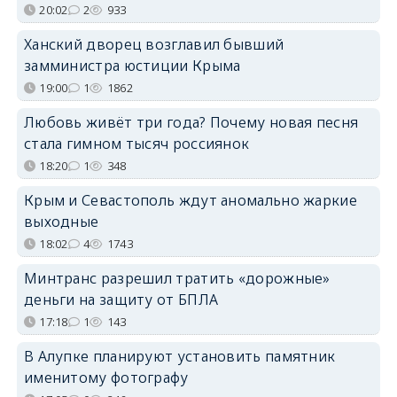
20:02
2
933
Ханский дворец возглавил бывший
замминистра юстиции Крыма
19:00
1
1862
Любовь живёт три года? Почему новая песня
стала гимном тысяч россиянок
18:20
1
348
Крым и Севастополь ждут аномально жаркие
выходные
18:02
4
1743
Минтранс разрешил тратить «дорожные»
деньги на защиту от БПЛА
17:18
1
143
В Алупке планируют установить памятник
именитому фотографу