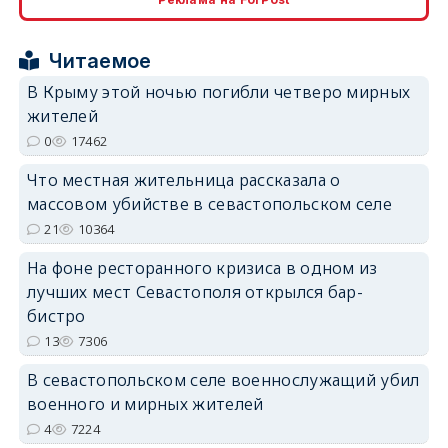
erid: 2SDnjcrDNw6
Читаемое
В Крыму этой ночью погибли четверо мирных
жителей
0
17462
Что местная жительница рассказала о
erid: 2SDnjdPjgYS
массовом убийстве в севастопольском селе
21
10364
На фоне ресторанного кризиса в одном из
лучших мест Севастополя открылся бар-
бистро
erid: 2SDnjdvhGXG
13
7306
В севастопольском селе военнослужащий убил
военного и мирных жителей
4
7224