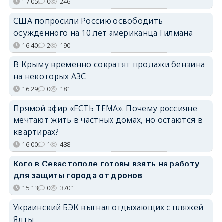
17:05
0
246
США попросили Россию освободить
осуждённого на 10 лет американца Гилмана
16:40
2
190
В Крыму временно сократят продажи бензина
на некоторых АЗС
16:29
0
181
Прямой эфир «ЕСТЬ ТЕМА». Почему россияне
мечтают жить в частных домах, но остаются в
квартирах?
16:00
1
438
Кого в Севастополе готовы взять на работу
для защиты города от дронов
15:13
0
3701
Украинский БЭК выгнал отдыхающих с пляжей
Ялты