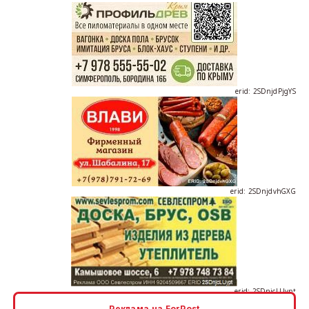
erid: 2SDnjdPjgYS
erid: 2SDnjdvhGXG
erid: 2SDnjcLUypt
Реклама на ForPost