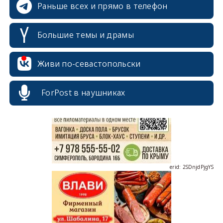
Раньше всех и прямо в телефон
Большие темы и драмы
erid: 2SDnjcrDNw6
Живи по-севастопольски
ForPost в наушниках
erid: 2SDnjdPjgYS
erid: 2SDnjdvhGXG