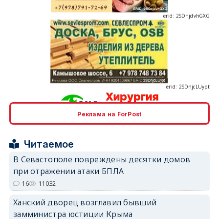
erid: 2SDnjcLUypt
Реклама на ForPost
erid: 2SDnjcrDNw6
Читаемое
В Севастополе повреждены десятки домов
при отражении атаки БПЛА
16
11032
erid: 2SDnjdPjgYS
Ханский дворец возглавил бывший
замминистра юстиции Крыма