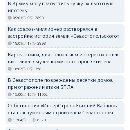
В Крыму могут запустить «узкую» льготную
ипотеку
09:01
0
2893
Как совхоз-миллионер растворялся в
застройке: история земли «Севастопольского»
18:01
17
3898
Карты, книги, два станка: чем интересна новая
выставка в музее крымского просветителя
16:02
0
758
В Севастополе повреждены десятки домов
при отражении атаки БПЛА
15:00
16
11062
Собственник «ИнтерСтроя» Евгений Кабанов
стал заслуженным строителем Севастополя
13:04
33
6320