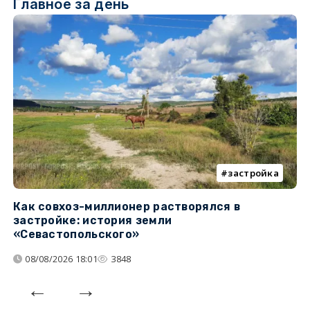
Главное за день
застройка
Как совхоз-миллионер растворялся в
К
застройке: история земли
н
«Севастопольского»
п
08/08/2026 18:01
3848