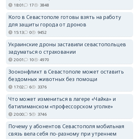
18:01
17
3848
Кого в Севастополе готовы взять на работу
для защиты города от дронов
15:13
0
9452
Украинские дроны заставили севастопольцев
задуматься о страховании
20:01
10
4970
Зооконфликт в Севастополе может оставить
бездомных животных без помощи
17:02
6
3376
Что может измениться в лагере «Чайка» и
батилиманском «профессорском уголке»
20:00
5
3746
Почему у абонентов Севастополя мобильная
связь вела себя по-разному при утреннем