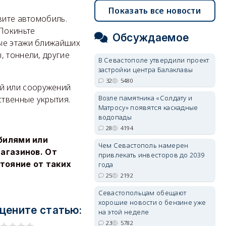
Показать все новости
ите автомобиль.
 Покиньте
Обсуждаемое
ные этажи ближайших
, тоннели, другие
В Севастополе утвердили проект
застройки центра Балаклавы
32
5480
й или сооружений
Возле памятника «Солдату и
ственные укрытия.
Матросу» появятся каскадные
водопады
28
4194
билями или
Чем Севастополь намерен
агазинов. От
привлекать инвесторов до 2039
тояние от таких
года
25
2192
Севастопольцам обещают
хорошие новости о бензине уже
цените статью:
на этой неделе
23
5782