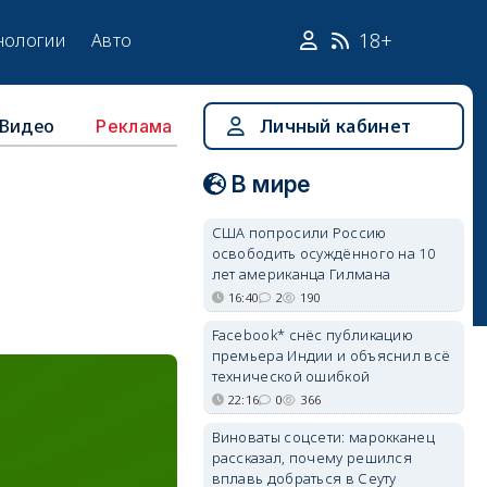
18+
нологии
Авто
Видео
Личный кабинет
Реклама
В мире
США попросили Россию
освободить осуждённого на 10
лет американца Гилмана
16:40
2
190
Facebook* снёс публикацию
премьера Индии и объяснил всё
технической ошибкой
22:16
0
366
Виноваты соцсети: марокканец
рассказал, почему решился
вплавь добраться в Сеуту