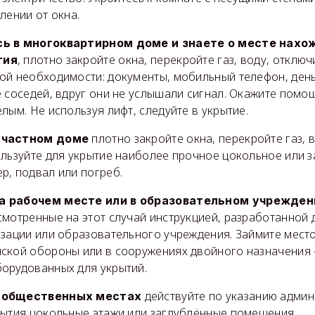
лении от окна.
сь в многоквартирном доме и знаете о месте нахо
, плотно закройте окна, перекройте газ, воду, отключ
тия
ой необходимости: документы, мобильный телефон, день
 соседей, вдруг они не услышали сигнал. Окажите помо
лым. Не используя лифт, следуйте в укрытие.
плотно закройте окна, перекройте газ, 
 частном доме
ользуйте для укрытие наиболее прочное цокольное или 
р, подвал или погреб.
а рабочем месте или в образовательном учрежден
смотренные на этот случай инструкцией, разработанной 
изации или образовательного учреждения. Займите мест
ской обороны или в сооружениях двойного назначения
орудованных для укрытий.
действуйте по указанию админ
в общественных местах
рытия цокольные этажи или заглублённые помещения.