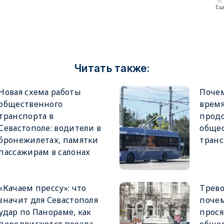
Еще
Читать также:
Новая схема работы
Почем
общественного
время
транспорта в
продо
Севастополе: водители в
обще
бронежилетах, памятки
тран
пассажирам в салонах
«Качаем прессу»: что
Трев
значит для Севастополя
почем
удар по Панораме, как
прося