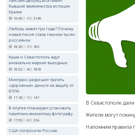
Ханский дворец возглавил
бывший замминистра юстиции
Крыма
19:00
1
2149
Любовь живёт три года? Почему
новая песня стала гимном тысяч
россиянок
18:20
1
365
Крым и Севастополь ждут
аномально жаркие выходные
18:02
4
1818
Минтранс разрешил тратить
«дорожные» деньги на защиту от
БПЛА
17:18
1
147
В Севастополе дали
В Алупке планируют установить
памятник именитому фотографу
Жители могут покин
17:05
0
256
Напомним правила п
США попросили Россию