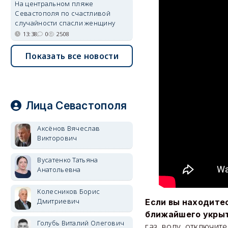
На центральном пляже
Севастополя по счастливой
случайности спасли женщину
13:38
0
2508
Показать все новости
Лица Севастополя
Аксёнов Вячеслав
Викторович
Вусатенко Татьяна
Анатольевна
Колесников Борис
Дмитриевич
Если вы находите
ближайшего укры
Голубь Виталий Олегович
газ, воду, отключит