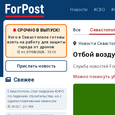
Новости
#СВО
#
Все
Севастопо
СРОЧНО В ВЫПУСК!
Кого в Севастополе готовы
взять на работу для защиты
Новости Севасто
города от дронов
пт, 07/08/2026 - 15:13
Отбой возд
Прислать новость
Служба новостей Fo
Можно покинуть у
Свежее
Севастополь стал лидером ЮФО
по падению строительства, но с
одним позитивным нюансом
20:02
2
998