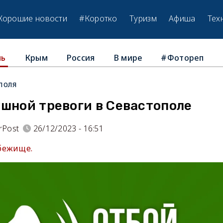
Хорошие новости
#Коротко
Туризм
Афиша
Тех
Крым
Россия
В мире
#Фотореп
ль
поля
ушной тревоги в Севастополе
rPost
26/12/2023 - 16:51
бежище.