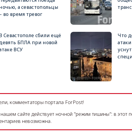
передвигаются поезда
обще
ночью, а севастопольцы
транс
– во время тревог
В Севастополе сбили ещё
Что д
девять БПЛА при новой
атак
атаке ВСУ
уснут
специ
ли, комментаторы портала ForPost!
на нашем сайте действует ночной "режим тишины": в этот 
ентариев невозможна.