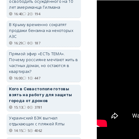
освободить осуждённого на 10
лет американца Гилмана
16:40
2
194
В Крыму временно сократят
продажи бензина на некоторых
АЗС
16:29
0
187
Прямой эфир «ЕСТЬ ТЕМА».
Почему россияне мечтают жить в
частных домах, но остаются в
квартирах?
16:00
1
447
Кого в Севастополе готовы
взять на работу для защиты
города от дронов
15:13
0
3781
Украинский БЭК выгнал
отдыхающих с пляжей Ялты
14:15
5
4062