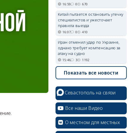
16:59
0
670
Китай пытается остановить утечку
специалистов и ужесточает
правила выезда
16:07
0
410
Иран отменил удар по Украине,
однако требует компенсацию за
атаку на судно
15:46
3
1192
Показать все новости
Севастополь на связи
Все наши Видео
ение.
О местном для местных