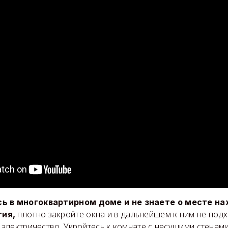
сь в многоквартирном доме и не знаете о месте н
плотно закройте окна и в дальнейшем к ним не под
тия,
е электричество. Укройтесь к комнате с несущими стенами