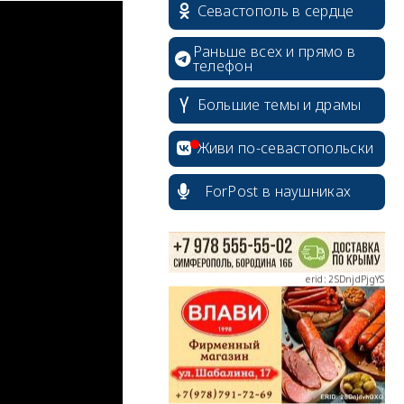
Севастополь в сердце
Раньше всех и прямо в
телефон
Большие темы и драмы
erid: 2SDnjcrDNw6
Живи по-севастопольски
ForPost в наушниках
erid: 2SDnjdPjgYS
erid: 2SDnjdvhGXG