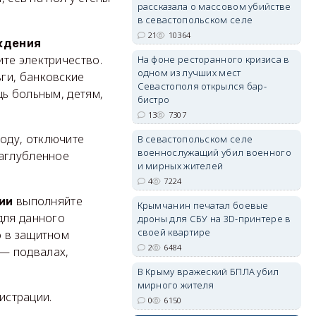
рассказала о массовом убийстве
в севастопольском селе
21
10364
ждения
ите электричество.
На фоне ресторанного кризиса в
erid: 2SDnjdvhGXG
одном из лучших мест
ги, банковские
Севастополя открылся бар-
щь больным, детям,
бистро
13
7307
воду, отключите
В севастопольском селе
военнослужащий убил военного
заглубленное
и мирных жителей
4
7224
выполняйте
ии
Крымчанин печатал боевые
для данного
дроны для СБУ на 3D-принтере в
своей квартире
о в защитном
2
6484
 — подвалах,
В Крыму вражеский БПЛА убил
мирного жителя
истрации.
0
6150