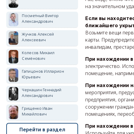
на значительном уда
Посметный Виктор
Если вы находите
Александрович
ближайшего укры
Возьмите вещи перв
Жучков Алексей
карты. Предупредите
Алексеевич
инвалидам, престаре
Колесов Михаил
Семёнович
При нахождении в
электричество. Исп
Гапицонов Илларион
помещение, наприме
Юрьевич
При нахождении н
Черкашин Геннадий
мероприятия, преду
Александрович
предприятия, орган
сооружении граждан
Грищенко Иван
помещениях, переоб
Михайлович
При нахождении 
Перейти в раздел
Используйте для ук