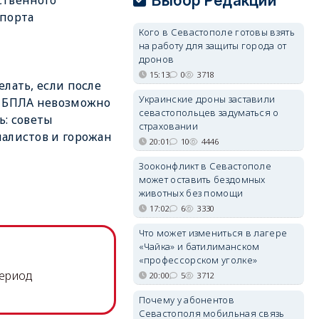
Выбор Редакции
ственного
порта
Кого в Севастополе готовы взять
на работу для защиты города от
дронов
15:13
0
3718
елать, если после
Украинские дроны заставили
и БПЛА невозможно
севастопольцев задуматься о
ь: советы
страховании
алистов и горожан
20:01
10
4446
Зооконфликт в Севастополе
может оставить бездомных
животных без помощи
17:02
6
3330
Что может измениться в лагере
«Чайка» и батилиманском
«профессорском уголке»
период
20:00
5
3712
Почему у абонентов
Севастополя мобильная связь