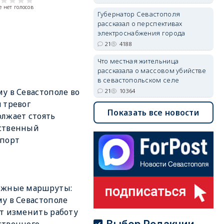
 нет голосов
Губернатор Севастополя
рассказал о перспективах
электроснабжения города
21
4188
Что местная жительница
рассказала о массовом убийстве
в севастопольском селе
у в Севастополе во
21
10364
 тревог
Показать все новости
лжает стоять
ственный
спорт
ожные маршруты:
у в Севастополе
т изменить работу