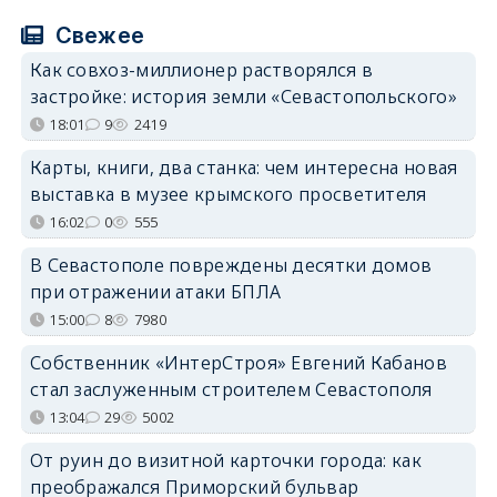
Свежее
Как совхоз-миллионер растворялся в
застройке: история земли «Севастопольского»
18:01
9
2419
Карты, книги, два станка: чем интересна новая
выставка в музее крымского просветителя
16:02
0
555
В Севастополе повреждены десятки домов
при отражении атаки БПЛА
15:00
8
7980
Собственник «ИнтерСтроя» Евгений Кабанов
стал заслуженным строителем Севастополя
13:04
29
5002
От руин до визитной карточки города: как
преображался Приморский бульвар