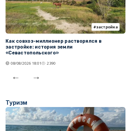
застройка
Как совхоз-миллионер растворялся в
К
застройке: история земли
н
«Севастопольского»
п
08/08/2026 18:01
2390
Туризм