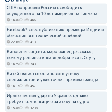
США попросили Россию освободить
осуждённого на 10 лет американца Гилмана
16:40
2
466
Facebook* снёс публикацию премьера Индии и
объяснил всё технической ошибкой
22:16
0
413
Виноваты соцсети: марокканец рассказал,
почему решился вплавь добраться в Сеуту
16:59
0
743
Китай пытается остановить утечку
специалистов и ужесточает правила выезда
16:07
0
452
Иран отменил удар по Украине, однако
требует компенсацию за атаку на судно
15:46
3
1238