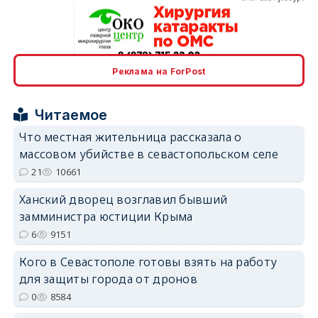
Реклама на ForPost
erid: 2SDnjcrDNw6
Читаемое
Что местная жительница рассказала о
массовом убийстве в севастопольском селе
21
10661
erid: 2SDnjdPjgYS
Ханский дворец возглавил бывший
замминистра юстиции Крыма
6
9151
Кого в Севастополе готовы взять на работу
для защиты города от дронов
erid: 2SDnjdvhGXG
0
8584