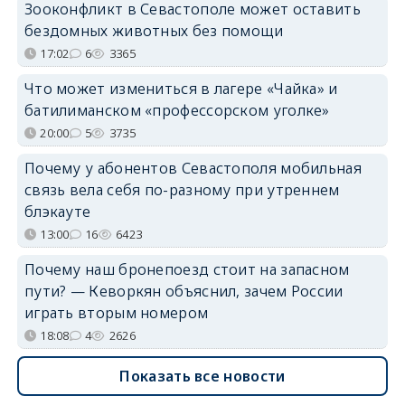
Зооконфликт в Севастополе может оставить
бездомных животных без помощи
17:02
6
3365
Что может измениться в лагере «Чайка» и
батилиманском «профессорском уголке»
20:00
5
3735
Почему у абонентов Севастополя мобильная
связь вела себя по-разному при утреннем
блэкауте
13:00
16
6423
Почему наш бронепоезд стоит на запасном
пути? — Кеворкян объяснил, зачем России
играть вторым номером
18:08
4
2626
Показать все новости