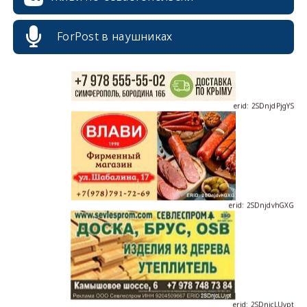
ForPost в наушниках
erid: 2SDnjdPjgYS
erid: 2SDnjdvhGXG
erid: 2SDnjcLUypt