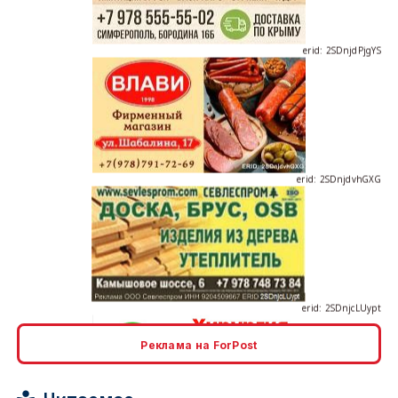
erid: 2SDnjdvhGXG
erid: 2SDnjcLUypt
Реклама на ForPost
erid: 2SDnjcrDNw6