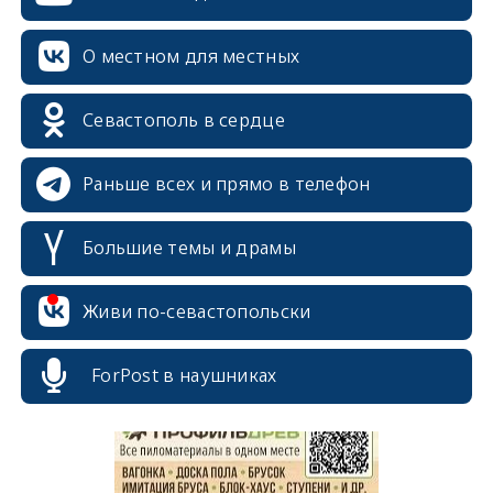
О местном для местных
Севастополь в сердце
Раньше всех и прямо в телефон
Большие темы и драмы
Живи по-севастопольски
erid: 2SDnjcrDNw6
ForPost в наушниках
erid: 2SDnjdPjgYS