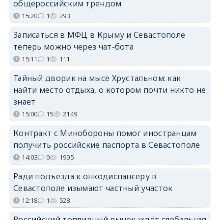
общероссийским трендом
15:20
1
293
Записаться в МФЦ в Крыму и Севастополе
теперь можно через чат-бота
15:11
1
111
Тайный дворик на мысе Хрустальном: как
найти место отдыха, о котором почти никто не
знает
15:00
15
2149
Контракт с Минобороны помог иностранцам
получить российские паспорта в Севастополе
14:03
0
1905
Ради подъезда к онкодиспансеру в
Севастополе изымают частный участок
12:18
1
528
Российский топливный рынок ждёт глобальная