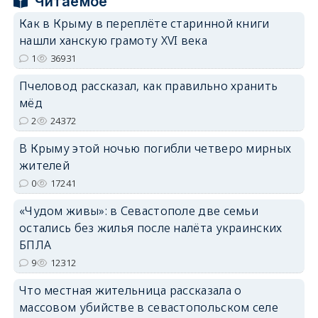
Читаемое
Как в Крыму в переплёте старинной книги
нашли ханскую грамоту XVI века
1
36931
erid: 2SDnjdPjgYS
Пчеловод рассказал, как правильно хранить
мёд
2
24372
В Крыму этой ночью погибли четверо мирных
жителей
0
17241
erid: 2SDnjdvhGXG
«Чудом живы»: в Севастополе две семьи
остались без жилья после налёта украинских
БПЛА
9
12312
Что местная жительница рассказала о
массовом убийстве в севастопольском селе