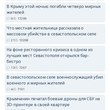
В Крыму этой ночью погибли четверо мирных
жителей
erid: 2SDnjdPjgYS
0
17299
Что местная жительница рассказала о
массовом убийстве в севастопольском селе
21
10268
На фоне ресторанного кризиса в одном из
erid: 2SDnjdvhGXG
лучших мест Севастополя открылся бар-
бистро
13
7267
В севастопольском селе военнослужащий убил
военного и мирных жителей
4
7191
Крымчанин печатал боевые дроны для СБУ на
3D-принтере в своей квартире