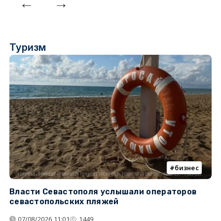
Туризм
бизнес
Власти Севастополя услышали операторов
П
севастопольских пляжей
о
07/08/2026 11:01
1449