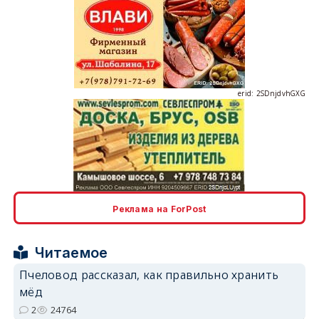
erid: 2SDnjdvhGXG
erid: 2SDnjcLUypt
Реклама на ForPost
Читаемое
erid: 2SDnjcrDNw6
Пчеловод рассказал, как правильно хранить
мёд
2
24764