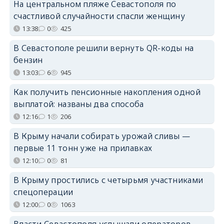
На центральном пляже Севастополя по
счастливой случайности спасли женщину
13:38
0
425
В Севастополе решили вернуть QR-коды на
бензин
13:03
6
945
Как получить пенсионные накопления одной
выплатой: названы два способа
12:16
1
206
В Крыму начали собирать урожай сливы —
первые 11 тонн уже на прилавках
12:10
0
81
В Крыму простились с четырьмя участниками
спецоперации
12:00
0
1063
Власти Севастополя услышали операторов