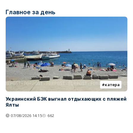
Главное за день
катера
Украинский БЭК выгнал отдыхающих с пляжей
Г
Ялты
п
07/08/2026 14:15
662