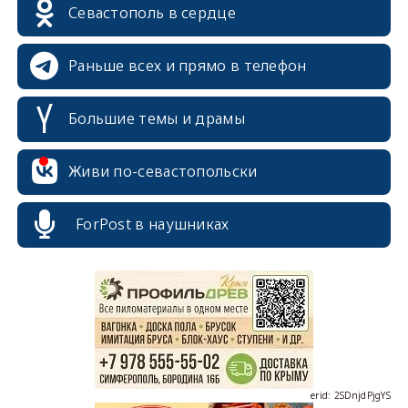
Севастополь в сердце
Раньше всех и прямо в телефон
Большие темы и драмы
Живи по-севастопольски
erid: 2SDnjcrDNw6
ForPost в наушниках
erid: 2SDnjdPjgYS