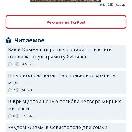
Реклама на ForPost
erid: 2SDnjcrDNw6
Читаемое
Как в Крыму в переплёте старинной книги
нашли ханскую грамоту XVI века
1
36912
erid: 2SDnjdPjgYS
Пчеловод рассказал, как правильно хранить
мёд
2
24278
В Крыму этой ночью погибли четверо мирных
жителей
erid: 2SDnjdvhGXG
0
17234
«Чудом живы»: в Севастополе две семьи