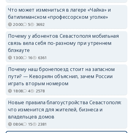
Что может измениться в лагере «Чайка» и
батилиманском «профессорском уголке»
20:00
5
3692
Почему у абонентов Севастополя мобильная
связь вела себя по-разному при утреннем
блэкауте
13:00
16
6361
Почему наш бронепоезд стоит на запасном
пути? — Кеворкян объяснил, зачем России
играть вторым номером
18:08
4
2578
Новые правила благоустройства Севастополя:
что изменится для жителей, бизнеса и
владельцев домов
08:04
15
2381