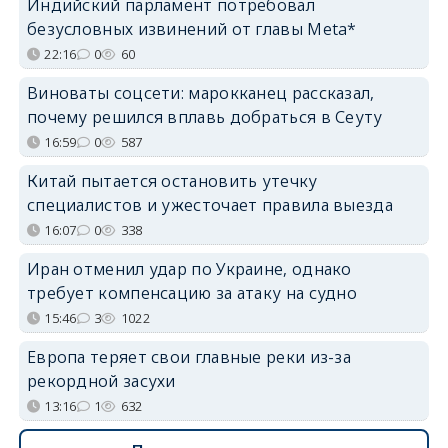
Индийский парламент потребовал
безусловных извинений от главы Meta*
22:16
0
60
Виноваты соцсети: марокканец рассказал,
почему решился вплавь добраться в Сеуту
16:59
0
587
Китай пытается остановить утечку
специалистов и ужесточает правила выезда
16:07
0
338
Иран отменил удар по Украине, однако
требует компенсацию за атаку на судно
15:46
3
1022
Европа теряет свои главные реки из-за
рекордной засухи
13:16
1
632