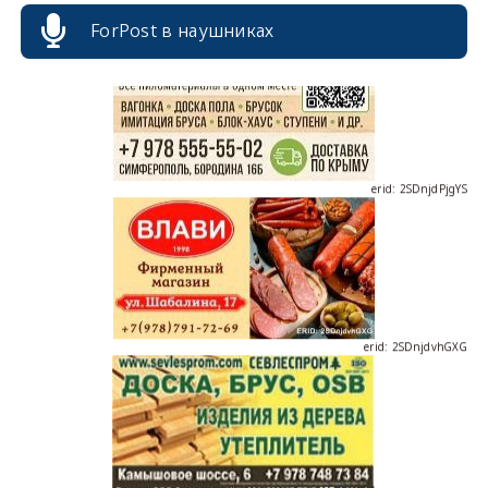
ForPost в наушниках
erid: 2SDnjdPjgYS
erid: 2SDnjdvhGXG
erid: 2SDnjcLUypt