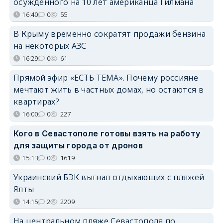
осуждённого на 10 лет американца Гилмана
16:40
0
55
В Крыму временно сократят продажи бензина
на некоторых АЗС
16:29
0
61
Прямой эфир «ЕСТЬ ТЕМА». Почему россияне
мечтают жить в частных домах, но остаются в
квартирах?
16:00
0
227
Кого в Севастополе готовы взять на работу
для защиты города от дронов
15:13
0
1619
Украинский БЭК выгнал отдыхающих с пляжей
Ялты
14:15
2
2209
На центральном пляже Севастополя по