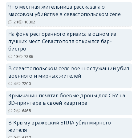
Что местная жительница рассказала о
erid: 2SDnjdPjgYS
массовом убийстве в севастопольском селе
21
10302
На фоне ресторанного кризиса в одном из
лучших мест Севастополя открылся бар-
бистро
erid: 2SDnjdvhGXG
13
7286
В севастопольском селе военнослужащий убил
военного и мирных жителей
4
7200
Крымчанин печатал боевые дроны для СБУ на
3D-принтере в своей квартире
2
6468
В Крыму вражеский БПЛА убил мирного
жителя
0
6127