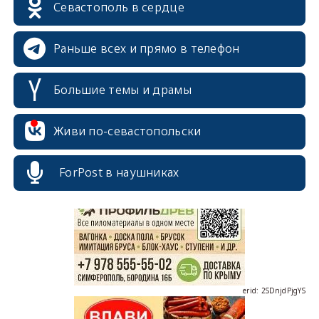
Севастополь в сердце
Раньше всех и прямо в телефон
Большие темы и драмы
Живи по-севастопольски
erid: 2SDnjcrDNw6
ForPost в наушниках
erid: 2SDnjdPjgYS