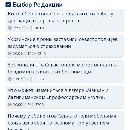
Выбор Редакции
Кого в Севастополе готовы взять на работу
для защиты города от дронов
15:13
0
1619
Украинские дроны заставили севастопольцев
задуматься о страховании
20:01
10
4245
Зооконфликт в Севастополе может оставить
бездомных животных без помощи
17:02
6
3325
Что может измениться в лагере «Чайка» и
батилиманском «профессорском уголке»
20:00
5
3706
Почему у абонентов Севастополя мобильная
связь вела себя по-разному при утреннем
блэкауте