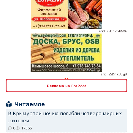
erid: 2SDnjdvhGXG
erid: 2SDnjcLUypt
Реклама на ForPost
erid: 2SDnjcrDNw6
Читаемое
В Крыму этой ночью погибли четверо мирных
жителей
0
17365