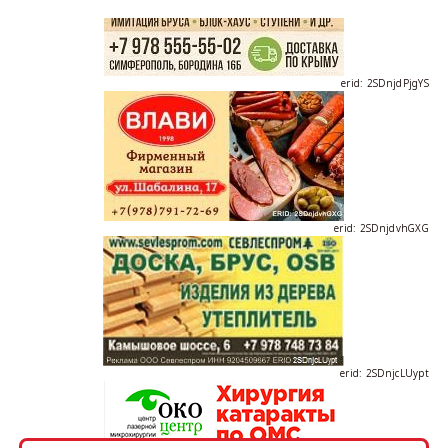
erid: 2SDnjdPjgYS
erid: 2SDnjdvhGXG
erid: 2SDnjcLUypt