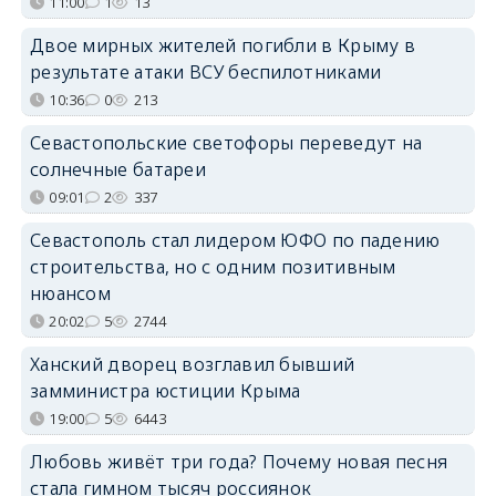
11:00
1
13
Двое мирных жителей погибли в Крыму в
результате атаки ВСУ беспилотниками
10:36
0
213
Севастопольские светофоры переведут на
солнечные батареи
09:01
2
337
Севастополь стал лидером ЮФО по падению
строительства, но с одним позитивным
нюансом
20:02
5
2744
Ханский дворец возглавил бывший
замминистра юстиции Крыма
19:00
5
6443
Любовь живёт три года? Почему новая песня
стала гимном тысяч россиянок