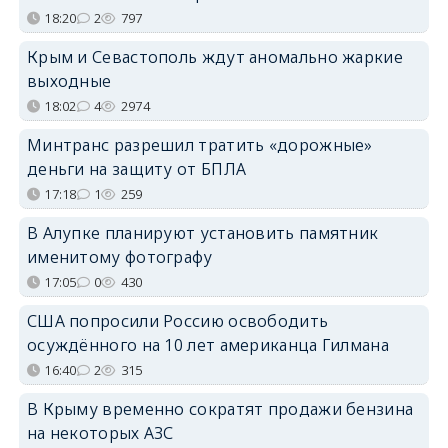
18:20
2
797
Крым и Севастополь ждут аномально жаркие
выходные
18:02
4
2974
Минтранс разрешил тратить «дорожные»
деньги на защиту от БПЛА
17:18
1
259
В Алупке планируют установить памятник
именитому фотографу
17:05
0
430
США попросили Россию освободить
осуждённого на 10 лет американца Гилмана
16:40
2
315
В Крыму временно сократят продажи бензина
на некоторых АЗС