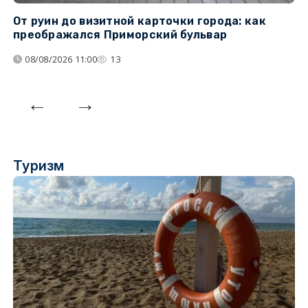
От руин до визитной карточки города: как
С
преображался Приморский бульвар
с
08/08/2026 11:00
13
Туризм