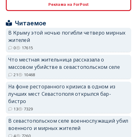
Реклама на ForPost
erid: 2SDnjcrDNw6
Читаемое
В Крыму этой ночью погибли четверо мирных
жителей
0
17615
erid: 2SDnjdPjgYS
Что местная жительница рассказала о
массовом убийстве в севастопольском селе
21
10468
На фоне ресторанного кризиса в одном из
лучших мест Севастополя открылся бар-
erid: 2SDnjdvhGXG
бистро
13
7329
В севастопольском селе военнослужащий убил
военного и мирных жителей
4
7260