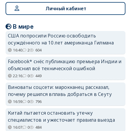
Личный кабинет
В мире
США попросили Россию освободить
осуждённого на 10 лет американца Гилмана
16:40
2
604
Facebook* снёс публикацию премьера Индии и
объяснил всё технической ошибкой
22:16
0
449
Виноваты соцсети: марокканец рассказал,
почему решился вплавь добраться в Сеуту
16:59
0
796
Китай пытается остановить утечку
специалистов и ужесточает правила выезда
16:07
0
484