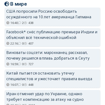
В мире
США попросили Россию освободить
осуждённого на 10 лет американца Гилмана
16:40
2
438
Facebook* снёс публикацию премьера Индии и
объяснил всё технической ошибкой
22:16
0
407
Виноваты соцсети: марокканец рассказал,
почему решился вплавь добраться в Сеуту
16:59
0
727
Китай пытается остановить утечку
специалистов и ужесточает правила выезда
16:07
0
448
Иран отменил удар по Украине, однако
требует компенсацию за атаку на судно