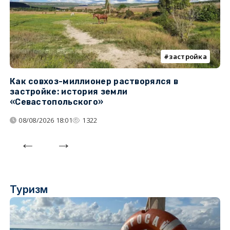
застройка
Как совхоз-миллионер растворялся в
К
застройке: история земли
н
«Севастопольского»
п
08/08/2026 18:01
1322
Туризм