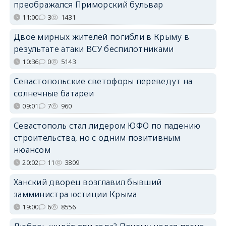
преображался Приморский бульвар
11:00
3
1431
Двое мирных жителей погибли в Крыму в
результате атаки ВСУ беспилотниками
10:36
0
5143
Севастопольские светофоры переведут на
солнечные батареи
09:01
7
960
Севастополь стал лидером ЮФО по падению
строительства, но с одним позитивным
нюансом
20:02
11
3809
Ханский дворец возглавил бывший
замминистра юстиции Крыма
19:00
6
8556