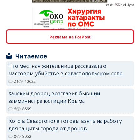
Реклама на ForPost
erid: 2SDnjcrDNw6
Читаемое
Что местная жительница рассказала о
массовом убийстве в севастопольском селе
21
10622
erid: 2SDnjdPjgYS
Ханский дворец возглавил бывший
замминистра юстиции Крыма
6
8569
Кого в Севастополе готовы взять на работу
для защиты города от дронов
erid: 2SDnjdvhGXG
0
8052