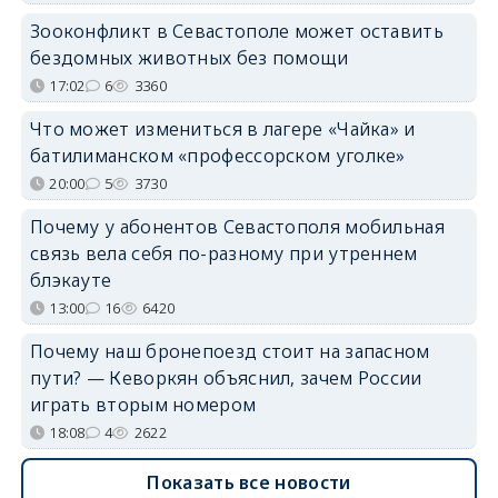
Зооконфликт в Севастополе может оставить
бездомных животных без помощи
17:02
6
3360
Что может измениться в лагере «Чайка» и
батилиманском «профессорском уголке»
20:00
5
3730
Почему у абонентов Севастополя мобильная
связь вела себя по-разному при утреннем
блэкауте
13:00
16
6420
Почему наш бронепоезд стоит на запасном
пути? — Кеворкян объяснил, зачем России
играть вторым номером
18:08
4
2622
Показать все новости