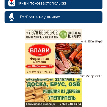
Живи по-севастопольски
ForPost в наушниках
erid: 2SDnjdPjgYS
erid: 2SDnjdvhGXG
erid: 2SDnjcLUypt