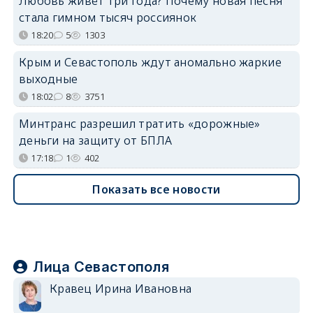
Любовь живёт три года? Почему новая песня
стала гимном тысяч россиянок
18:20
5
1303
Крым и Севастополь ждут аномально жаркие
выходные
18:02
8
3751
Минтранс разрешил тратить «дорожные»
деньги на защиту от БПЛА
17:18
1
402
Показать все новости
Лица Севастополя
Кравец Ирина Ивановна