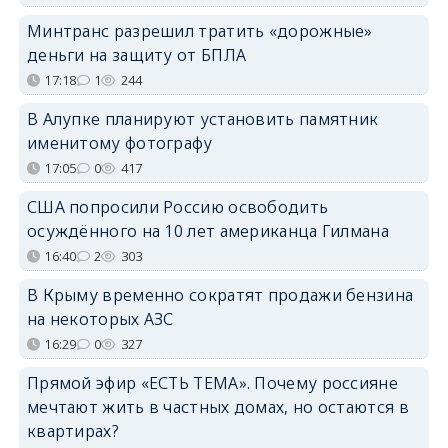
Минтранс разрешил тратить «дорожные»
деньги на защиту от БПЛА
17:18
1
244
В Алупке планируют установить памятник
именитому фотографу
17:05
0
417
США попросили Россию освободить
осуждённого на 10 лет американца Гилмана
16:40
2
303
В Крыму временно сократят продажи бензина
на некоторых АЗС
16:29
0
327
Прямой эфир «ЕСТЬ ТЕМА». Почему россияне
мечтают жить в частных домах, но остаются в
квартирах?