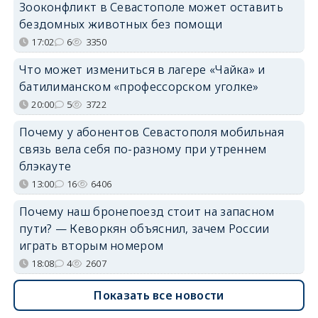
Зооконфликт в Севастополе может оставить
бездомных животных без помощи
17:02
6
3350
Что может измениться в лагере «Чайка» и
батилиманском «профессорском уголке»
20:00
5
3722
Почему у абонентов Севастополя мобильная
связь вела себя по-разному при утреннем
блэкауте
13:00
16
6406
Почему наш бронепоезд стоит на запасном
пути? — Кеворкян объяснил, зачем России
играть вторым номером
18:08
4
2607
Показать все новости