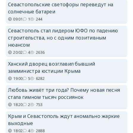
Севастопольские светофоры переведут на
солнечные батареи
09:01
1
244
Севастополь стал лидером ЮФО по падению
строительства, но с одним позитивным
нюансом
20:02
4
2636
Ханский дворец возглавил бывший
замминистра юстиции Крыма
19:00
5
6282
Любовь живёт три года? Почему новая песня
стала гимном тысяч россиянок
18:20
2
753
Крым и Севастополь ждут аномально жаркие
выходные
18:02
4
2888