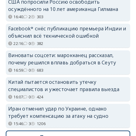
США попросили Россию освободить
осуждённого на 10 лет американца Гилмана
16:40
2
303
Facebook* снёс публикацию премьера Индии и
объяснил всё технической ошибкой
22:16
0
382
Виноваты соцсети: марокканец рассказал,
почему решился вплавь добраться в Сеуту
16:59
0
683
Китай пытается остановить утечку
специалистов и ужесточает правила выезда
16:07
0
424
Иран отменил удар по Украине, однако
требует компенсацию за атаку на судно
15:46
3
1206