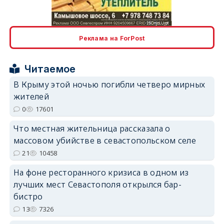
Реклама на ForPost
Читаемое
erid: 2SDnjcrDNw6
В Крыму этой ночью погибли четверо мирных
жителей
0
17601
Что местная жительница рассказала о
массовом убийстве в севастопольском селе
erid: 2SDnjdPjgYS
21
10458
На фоне ресторанного кризиса в одном из
лучших мест Севастополя открылся бар-
бистро
13
7326
erid: 2SDnjdvhGXG