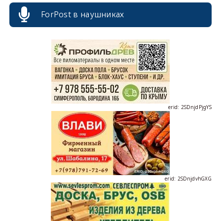
erid: 2SDnjcrDNw6
ForPost в наушниках
erid: 2SDnjdPjgYS
erid: 2SDnjdvhGXG
erid: 2SDnjcLUypt