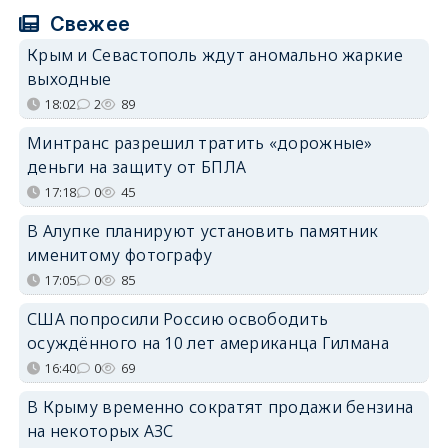
Свежее
Крым и Севастополь ждут аномально жаркие
выходные
18:02
2
89
Минтранс разрешил тратить «дорожные»
деньги на защиту от БПЛА
17:18
0
45
В Алупке планируют установить памятник
именитому фотографу
17:05
0
85
США попросили Россию освободить
осуждённого на 10 лет американца Гилмана
16:40
0
69
В Крыму временно сократят продажи бензина
на некоторых АЗС