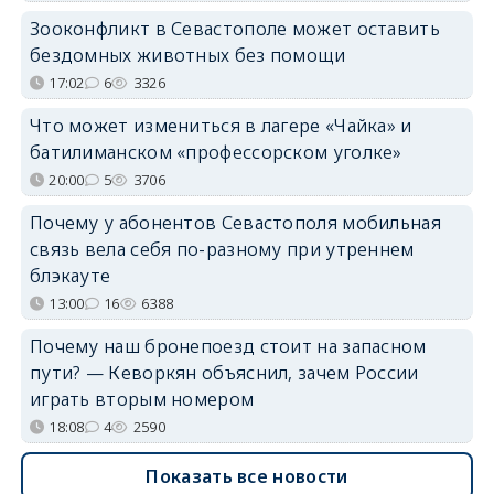
Зооконфликт в Севастополе может оставить
бездомных животных без помощи
17:02
6
3326
Что может измениться в лагере «Чайка» и
батилиманском «профессорском уголке»
20:00
5
3706
Почему у абонентов Севастополя мобильная
связь вела себя по-разному при утреннем
блэкауте
13:00
16
6388
Почему наш бронепоезд стоит на запасном
пути? — Кеворкян объяснил, зачем России
играть вторым номером
18:08
4
2590
Показать все новости