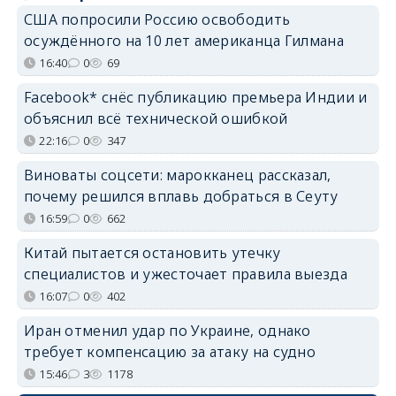
США попросили Россию освободить
осуждённого на 10 лет американца Гилмана
16:40
0
69
Facebook* снёс публикацию премьера Индии и
объяснил всё технической ошибкой
22:16
0
347
Виноваты соцсети: марокканец рассказал,
почему решился вплавь добраться в Сеуту
16:59
0
662
Китай пытается остановить утечку
специалистов и ужесточает правила выезда
16:07
0
402
Иран отменил удар по Украине, однако
требует компенсацию за атаку на судно
15:46
3
1178