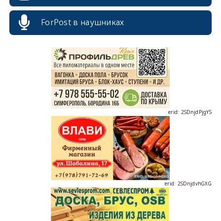
erid: 2SDnjcrDNw6
ForPost в наушниках
erid: 2SDnjdPjgYS
erid: 2SDnjdvhGXG
erid: 2SDnjcLUypt