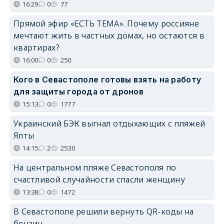
16:29
0
77
Прямой эфир «ЕСТЬ ТЕМА». Почему россияне
мечтают жить в частных домах, но остаются в
квартирах?
16:00
0
250
Кого в Севастополе готовы взять на работу
для защиты города от дронов
15:13
0
1777
Украинский БЭК выгнал отдыхающих с пляжей
Ялты
14:15
2
2530
На центральном пляже Севастополя по
счастливой случайности спасли женщину
13:38
0
1472
В Севастополе решили вернуть QR-коды на
бензин