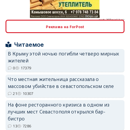
Реклама на ForPost
erid: 2SDnjcrDNw6
Читаемое
В Крыму этой ночью погибли четверо мирных
жителей
0
17379
Что местная жительница рассказала о
erid: 2SDnjdPjgYS
массовом убийстве в севастопольском селе
21
10307
На фоне ресторанного кризиса в одном из
лучших мест Севастополя открылся бар-
бистро
erid: 2SDnjdvhGXG
13
7286