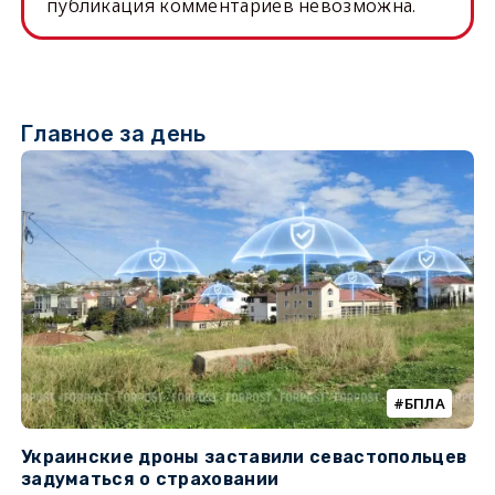
публикация комментариев невозможна.
Главное за день
БПЛА
Украинские дроны заставили севастопольцев
З
задуматься о страховании
о