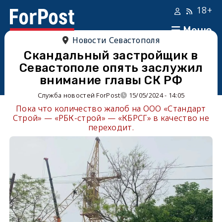
18+
Меню
Новости Севастополя
Скандальный застройщик в
Севастополе опять заслужил
внимание главы СК РФ
Служба новостей ForPost
15/05/2024 - 14:05
Пока что количество жалоб на ООО «Стандарт
Строй» — «РБК-строй» — «КБРСГ» в качество не
переходит.