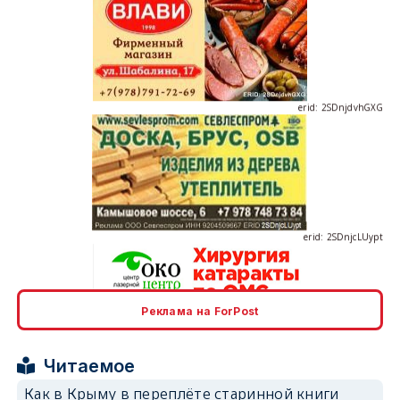
erid: 2SDnjdvhGXG
erid: 2SDnjcLUypt
Реклама на ForPost
erid: 2SDnjcrDNw6
Читаемое
Как в Крыму в переплёте старинной книги