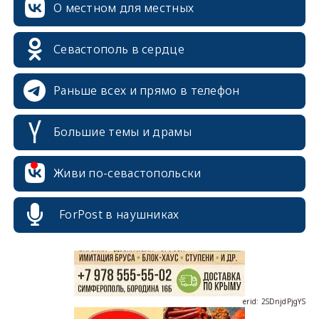
О местном для местных
Севастополь в сердце
Раньше всех и прямо в телефон
Большие темы и драмы
erid: 2SDnjcrDNw6
Живи по-севастопольски
ForPost в наушниках
erid: 2SDnjdPjgYS