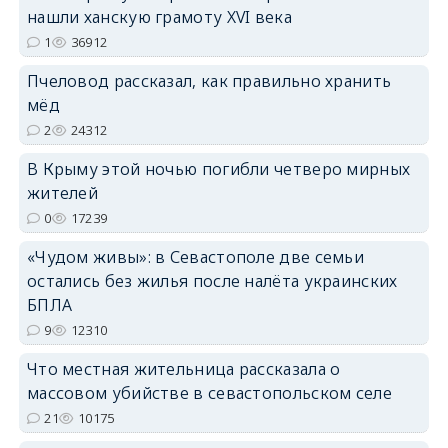
нашли ханскую грамоту XVI века
1
36912
erid: 2SDnjdPjgYS
Пчеловод рассказал, как правильно хранить
мёд
2
24312
В Крыму этой ночью погибли четверо мирных
жителей
erid: 2SDnjdvhGXG
0
17239
«Чудом живы»: в Севастополе две семьи
остались без жилья после налёта украинских
БПЛА
9
12310
Что местная жительница рассказала о
массовом убийстве в севастопольском селе
21
10175