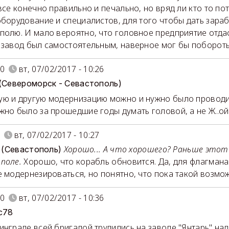
 все конечно правильно и печально, но вряд ли кто то по
оборудование и специалистов, для того чтобы дать зара
полю. И мало вероятно, что головное предприятие отдас
 завод был самостоятельным, наверное мог бы поборотьс
0
вт, 07/02/2017 - 10:26
 (Североморск - Севастополь)
ю и другую модернизацию можно и нужно было проводит
жно было за прошедшие годы думать головой, а не Ж..ой!
вт, 07/02/2017 - 10:27
Хорошо... А что хорошего? Раньше этот
sa (Севастополь)
поле.
Хорошо, что корабль обновится. Да, для флагман
е модернезироваться, но понятно, что пока такой возмож
0
вт, 07/02/2017 - 10:36
c78
инграде всей бригадой трудились на заводе "Янтарь" на