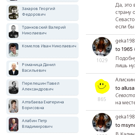
Да, это
Захаров Георгий
страну 
Федорович
Севасто
если бы
Транковский Валерий
Николаевич
geka198
Комелов Иван Николаевич
to 1965
Подобну
1029
Романица Данил
лишь ну
Васильевич
Алискин
Перелешин Павел
to allu
Александрович
Севасто
865
Алтабаева Екатерина
на мест
Борисовна
geka198
Алабин Петр
to msyn
Владимирович
В Калин