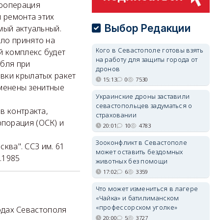
кооперация
и ремонта этих
Выбор Редакции
мый актуальный.
ло принято на
Кого в Севастополе готовы взять
й комплекс будет
на работу для защиты города от
абля при
дронов
вки крылатых ракет
15:13
0
7530
аменены зенитные
Украинские дроны заставили
севастопольцев задуматься о
в контракта,
страховании
порация (ОСК) и
20:01
10
4783
Зооконфликт в Севастополе
сква". ССЗ им. 61
может оставить бездомных
.1985
животных без помощи
17:02
6
3359
Что может измениться в лагере
«Чайка» и батилиманском
«профессорском уголке»
дах Севастополя
20:00
5
3727