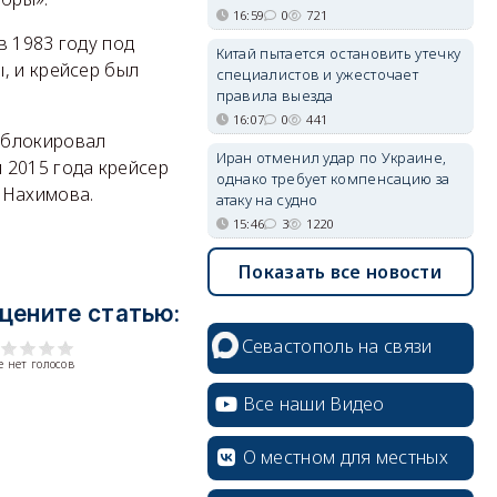
16:59
0
721
в 1983 году под
Китай пытается остановить утечку
, и крейсер был
специалистов и ужесточает
правила выезда
16:07
0
441
 блокировал
Иран отменил удар по Украине,
 2015 года крейсер
однако требует компенсацию за
м Нахимова.
атаку на судно
15:46
3
1220
Показать все новости
цените статью:
Севастополь на связи
 нет голосов
Все наши Видео
О местном для местных