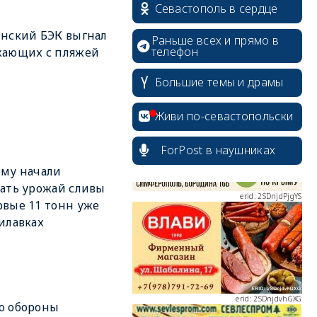
Севастополь в сердце
нский БЭК выгнал
Раньше всех и прямо в
телефон
хающих с пляжей
erid: 2SDnjcrDNw6
Большие темы и драмы
Живи по-севастопольски
ForPost в наушниках
му начали
erid: 2SDnjdPjgYS
ать урожай сливы
вые 11 тонн уже
илавках
erid: 2SDnjdvhGXG
ю обороны