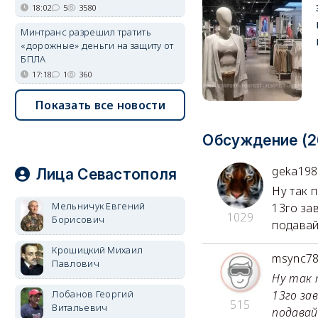
18:02
5
3580
Минтранс разрешил тратить
«дорожные» деньги на защиту от
БПЛА
17:18
1
360
Показать все новости
Обсуждение (2
geka198
Лица Севастополя
Ну так п
Мельничук Евгений
13го за
1029
Борисович
подавай 
Крошицкий Михаил
msync7
Павлович
Ну так п
Лобанов Георгий
13го за
515
Витальевич
подавай