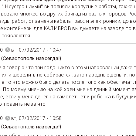
 " Неустрашимый" выполняли корпусные работы, также 
твовало множество других бригад из разных городов Ро
виды работ, от замены кабель трасс и электроники, до в
е контейнеры для КАЛИБРОВ вы думаете на заводе по 
 появляются.
0
вт, 07/02/2017 - 10:47
 (Севастополь навсегда!)
 я говорю что три года никто в этом направлении даже 
ил и шевелить не собирается, зато народные деньги, п
 в то что можно было делать после того как обеспечат
. По моему мнению на кой хрен мне на данный момент а
е, если у меня денег на самолет нет и ребенка в будущи
отправить не за что.
0
вт, 07/02/2017 - 10:58
 (Севастополь навсегда!)
всех обвиняете в нытье, если я пишу что у меня нет денег