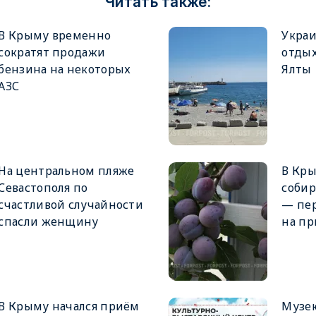
Читать также:
В Крыму временно
Украи
сократят продажи
отды
бензина на некоторых
Ялты
АЗС
На центральном пляже
В Кры
Севастополя по
собир
счастливой случайности
— пер
спасли женщину
на пр
В Крыму начался приём
Музе