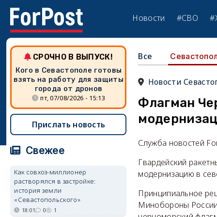
Новости
#СВО
#
Все
Севастопо
СРОЧНО В ВЫПУСК!
Кого в Севастополе готовы
взять на работу для защиты
Новости Севасто
города от дронов
пт, 07/08/2026 - 15:13
Флагман Че
модернизац
Прислать новость
Служба новостей Fo
Свежее
Гвардейский ракетны
Как совхоз-миллионер
модернизацию в сев
растворялся в застройке:
история земли
Принципиальное реш
«Севастопольского»
Минобороны России 
18:01
0
1
черноморский флагм