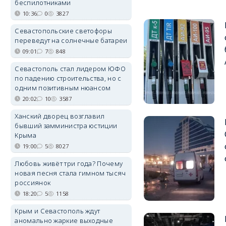
беспилотниками
10:36
0
3827
Севастопольские светофоры
переведут на солнечные батареи
09:01
7
848
Севастополь стал лидером ЮФО
по падению строительства, но с
одним позитивным нюансом
20:02
10
3587
Ханский дворец возглавил
бывший замминистра юстиции
Крыма
19:00
5
8027
Любовь живёт три года? Почему
новая песня стала гимном тысяч
россиянок
18:20
5
1158
Крым и Севастополь ждут
аномально жаркие выходные