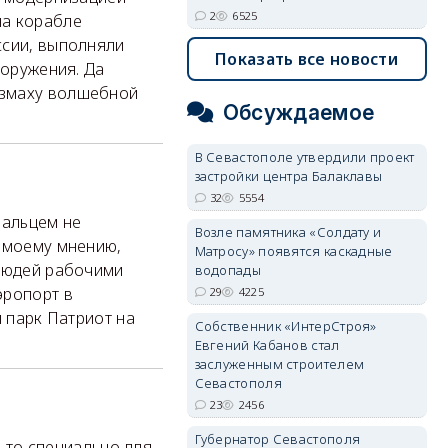
2
6525
на корабле
ссии, выполняли
Показать все новости
ооружения. Да
взмаху волшебной
Обсуждаемое
В Севастополе утвердили проект
застройки центра Балаклавы
32
5554
пальцем не
Возле памятника «Солдату и
о моему мнению,
Матросу» появятся каскадные
 людей рабочими
водопады
эропорт в
29
4225
й парк Патриот на
Собственник «ИнтерСтроя»
Евгений Кабанов стал
заслуженным строителем
Севастополя
23
2456
Губернатор Севастополя
, то специально для