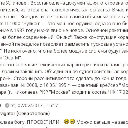
е Устинове". Восстановлена документация, отстроена 
нителей, изготовлена технологическая оснастка. В част
ов опыт "Звездочки" не только самый объемный, но и са
с П-1000 "Вулкан" — это мощное оружие, однако оно бы
ние в 1987 году и уже явно не новое. Основной ракетны
 на более современный "Оникс". Также конструкция кор
енной переделке позволяет разместить пусковые устано
". Не исключено, что на более мощные системы будут з
и "Оса-М".
ет согласование технических характеристик и параметро
 должны заключить Объединенная судостроительная кор
оны. Стороны рассчитывают это сделать до конца года.
ва» зав. № 2008, с 16.05.1995 г. — ракетный крейсер "Мо
ра (г. Николаев). РКР "Москва" входит в состав ЧФ 17.02
0
вт, 07/02/2017 - 16:17
avigator (Севастополь)
 слава богу, ПРОСВЕТИЛИ!!!
Можно дальше на заво