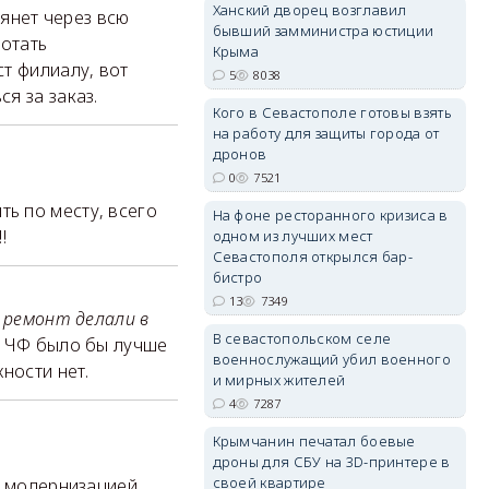
Ханский дворец возглавил
тянет через всю
бывший замминистра юстиции
ботать
Крыма
т филиалу, вот
5
8038
erid: 2SDnjdvhGXG
я за заказ.
Кого в Севастополе готовы взять
на работу для защиты города от
дронов
0
7521
ь по месту, всего
На фоне ресторанного кризиса в
!
одном из лучших мест
Севастополя открылся бар-
бистро
13
7349
 ремонт делали в
В севастопольском селе
а ЧФ было бы лучше
военнослужащий убил военного
ности нет.
и мирных жителей
4
7287
Крымчанин печатал боевые
дроны для СБУ на 3D-принтере в
своей квартире
д модернизацией