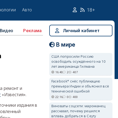
18+
нологии
Авто
Видео
Личный кабинет
Реклама
В мире
а
США попросили Россию
освободить осуждённого на 10
лет американца Гилмана
16:40
2
407
Facebook* снёс публикацию
премьера Индии и объяснил всё
а ремонт и
технической ошибкой
т
«Известия».
22:16
0
400
точники издания в
Виноваты соцсети: марокканец
рассказал, почему решился
новленный
вплавь добраться в Сеуту
бры».