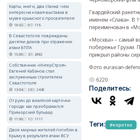
Карты, книги, два станка: чем
Гвардейский ракетны
интересна новая выставка в
музее крымского просветителя
именем «Слава». В 
16:02
0
116
переименован в «Мо
В Севастополе повреждены
«Москва» – самый в
десятки домов при отражении
побережье Грузии. 
атаки БПЛА
прикрыл районы сир
15:00
3
2882
Собственник «ИнтерСтроя»
Фото eurasian-defenc
Евгений Кабанов стал
заслуженным строителем
6220
Севастополя
Поделитесь:
13:04
23
2430
От руин до визитной карточки
города: как преображался
Приморский бульвар
11:00
1
1117
Теги:
коротко
Двое мирных жителей погибли в
Крыму в результате атаки ВСУ