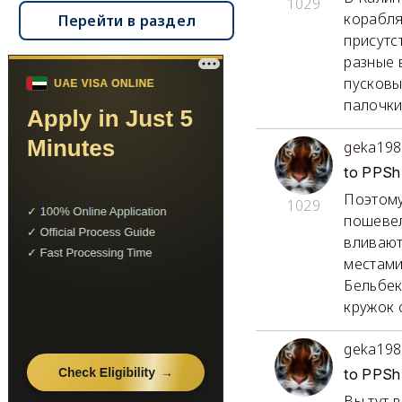
1029
корабля
Перейти в раздел
присутс
разные 
пусковы
палочки
geka198
to PPSh
Поэтому
1029
пошевел
вливают
местами
Бельбек
кружок 
geka198
to PPSh
Вы тут 