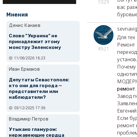
1029
вас раз
буровые
Мнения
Денис Канаев
sevnavig
Слово "Украина" не
Для тех 
принадлежит этому
Ремонт 
монстру Зеленскому
4921
переход
11/06/2026 18:23
установ
Почему 
Иван Ермаков
одноти
Депутаты Севастополя:
МОДЕРНИ
кто они для города —
.
ремонт
представители или
Завод п
наблюдатели?
Заявлен
03/12/2025 17:36
Евгений
Если бу
Владимир Петров
ремонт 
Утыкано гламуром:
проблем
нержавеющие сердца