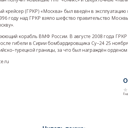
й крейсер (ГРКР) «Москва» был введён в эксплуатацию 
1996 году над ГРКР взяло шефство правительство Москвы
скву».
оюющий корабль ВМФ России. В августе 2008 года ГРКР
После гибели в Сирии бомбардировщика Су–24 25 ноября
ийско–турецкой границы, за что был награждён ордено
e.ru
О
Еще