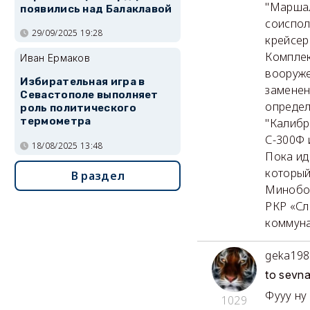
"Маршал
появились над Балаклавой
соиспол
29/09/2025 19:28
крейсер
Комплек
Иван Ермаков
вооруже
Избирательная игра в
заменен
Севастополе выполняет
определ
роль политического
термометра
"Калибр
С-300Ф 
18/08/2025 13:48
Пока ид
который
В раздел
Минобор
РКР «Сла
коммуна
geka198
to sevn
Фууу ну
1029