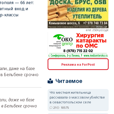
тополя — 66 лет:
атный вход и
р-классы
erid: 2SDnjcLUypt
erid: 2SDnjcrDNw6
Реклама на ForPost
дали, даже на базе
 в Бельбеке срочно
Читаемое
Что местная жительница
рассказала о массовом убийстве
erid: 2SDnjdPjgYS
али, даже на базе
в севастопольском селе
 в Бельбеке срочно
21
10575