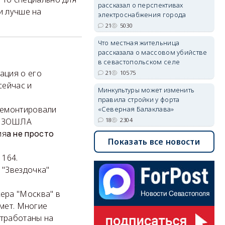
рассказал о перспективах
и лучше на
электроснабжения города
21
5030
Что местная жительница
рассказала о массовом убийстве
в севастопольском селе
ация о его
21
10575
сейчас и
Минкультуры может изменить
правила стройки у форта
ремонтировали
«Северная Балаклава»
18
2304
ОИЗОШЛА
ия
а не просто
Показать все новости
1164.
 "Звездочка"
ера "Москва" в
имет. Многие
отработаны на