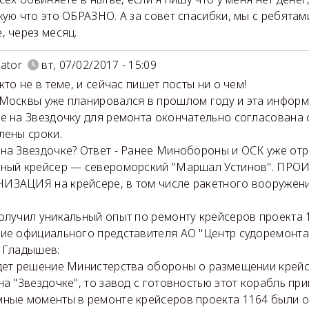
жую что это ОБРАЗНО. А за совет спасибки, мы с ребятам
, через месяц.
ator
вт, 07/02/2017 - 15:09
кто не в теме, и сейчас пишет посты ни о чем!
Москвы уже планировался в прошлом году и эта информ
е на Звездочку для ремонта окончательно согласована 
лены сроки.
на Звездочке? Ответ - Ранее Минобороны и ОСК уже от
пный крейсер — североморский "Маршал Устинов". ПР
ЗАЦИЯ на крейсере, в том числе ракетного вооружен
олучил уникальный опыт по ремонту крейсеров проекта 
ие официального представителя АО "Центр судоремонта
 Гладышев:
дет решение Министерства обороны о размещении крейс
на "Звездочке", то завод с готовностью этот корабль пр
ные моменты в ремонте крейсеров проекта 1164 были 