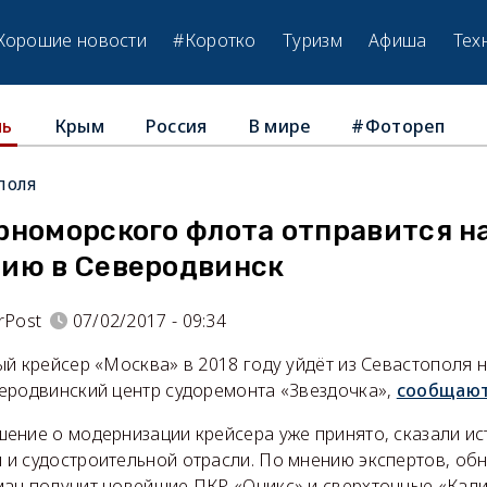
Хорошие новости
#Коротко
Туризм
Афиша
Тех
Крым
Россия
В мире
#Фотореп
ль
поля
рноморского флота отправится н
ию в Северодвинск
rPost
07/02/2017 - 09:34
й крейсер «Москва» в 2018 году уйдёт из Севастополя н
еродвинский центр судоремонта «Звездочка»,
сообщаю
ение о модернизации крейсера уже принято, сказали ис
и судостроительной отрасли. По мнению экспертов, об
ан получит новейшие ПКР «Оникс» и сверхточные «Кали