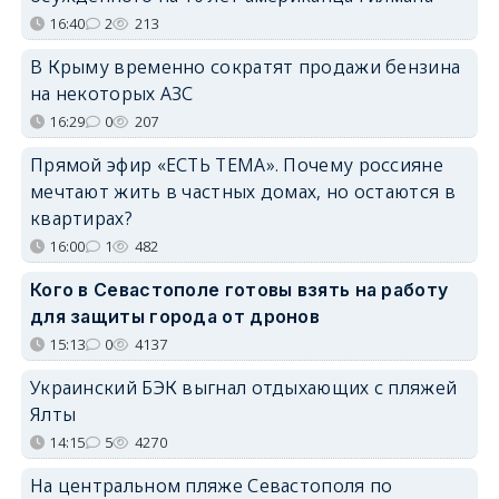
16:40
2
213
В Крыму временно сократят продажи бензина
на некоторых АЗС
16:29
0
207
Прямой эфир «ЕСТЬ ТЕМА». Почему россияне
мечтают жить в частных домах, но остаются в
квартирах?
16:00
1
482
Кого в Севастополе готовы взять на работу
для защиты города от дронов
15:13
0
4137
Украинский БЭК выгнал отдыхающих с пляжей
Ялты
14:15
5
4270
На центральном пляже Севастополя по