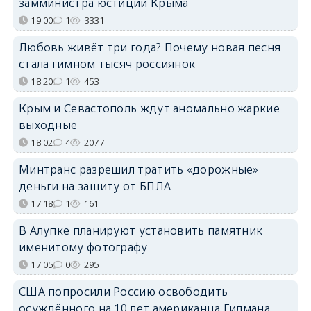
замминистра юстиции Крыма
19:00
1
3331
Любовь живёт три года? Почему новая песня
стала гимном тысяч россиянок
18:20
1
453
Крым и Севастополь ждут аномально жаркие
выходные
18:02
4
2077
Минтранс разрешил тратить «дорожные»
деньги на защиту от БПЛА
17:18
1
161
В Алупке планируют установить памятник
именитому фотографу
17:05
0
295
США попросили Россию освободить
осуждённого на 10 лет американца Гилмана