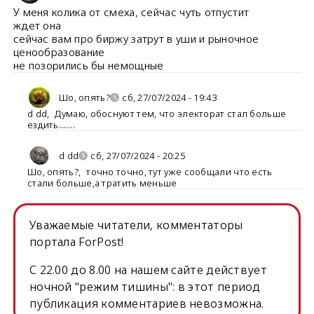
У меня колика от смеха, сейчас чуть отпустит
ждет она
сейчас вам про биржу затрут в уши и рыночное
ценообразование
не позорились бы немощные
Шо, опять?
сб, 27/07/2024 - 19:43
d dd
,
Думаю, обоснуют тем, что электорат стал больше
ездить.......
d dd
сб, 27/07/2024 - 20:25
Шо, опять?
,
точно точно, тут уже сообщали что есть
стали больше,а тратить меньше
Уважаемые читатели, комментаторы
портала ForPost!
C 22.00 до 8.00 на нашем сайте действует
ночной "режим тишины": в этот период
публикация комментариев невозможна.