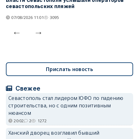
Власти Севастополя услышали операторов
П
севастопольских пляжей
о
07/08/2026 11:01
3095
Прислать новость
Свежее
Севастополь стал лидером ЮФО по падению
строительства, но с одним позитивным
нюансом
20:02
2
1272
Ханский дворец возглавил бывший