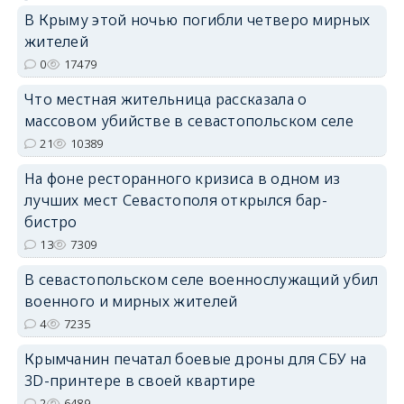
В Крыму этой ночью погибли четверо мирных
жителей
0
17479
erid: 2SDnjdPjgYS
Что местная жительница рассказала о
массовом убийстве в севастопольском селе
21
10389
На фоне ресторанного кризиса в одном из
лучших мест Севастополя открылся бар-
erid: 2SDnjdvhGXG
бистро
13
7309
В севастопольском селе военнослужащий убил
военного и мирных жителей
4
7235
Крымчанин печатал боевые дроны для СБУ на
3D-принтере в своей квартире
2
6489