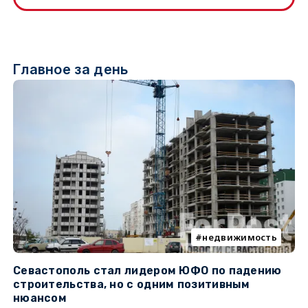
Главное за день
недвижимость
Севастополь стал лидером ЮФО по падению
К
строительства, но с одним позитивным
д
нюансом