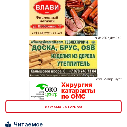
erid: 2SDnjdvhGXG
erid: 2SDnjcLUypt
Реклама на ForPost
erid: 2SDnjcrDNw6
Читаемое