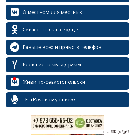
О местном для местных
Севастополь в сердце
Раньше всех и прямо в телефон
Большие темы и драмы
erid: 2SDnjcrDNw6
Живи по-севастопольски
ForPost в наушниках
erid: 2SDnjdPjgYS