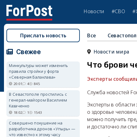
Новости
#СВО
#
Прислать новость
Все
Севастопол
Свежее
Новости мира
Что брови ч
Минкультуры может изменить
правила стройки у форта
«Северная Балаклава»
Эксперты сообщили
20:01
4
845
Служба новостей Fo
В Севастополе простились с
генерал-майором Василием
Эксперты в области
Казаченко
о здоровье человека
18:02
1
1543
можно получить пре
Совершено покушение на
и достаточно ли спи
разработчика дронов «Упырь» —
что известно к этому часу