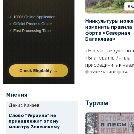
Б
Минкультуры може
изменить правила 
форта «Северная
Балаклава»
«Несчастливую» по
«Благодатный» план
присоединить к «вез
05/08/2026 20:01
854
Мнения
Туризм
Денис Канаев
Слово "Украина" не
принадлежит этому
монстру Зеленскому