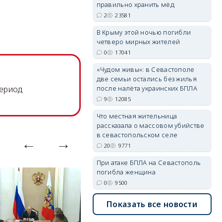
правильно хранить мёд
2
23581
В Крыму этой ночью погибли
четверо мирных жителей
erid: 2SDnjdvhGXG
0
17041
«Чудом живы»: в Севастополе
две семьи остались без жилья
после налёта украинских БПЛА
период
9
12085
Что местная жительница
рассказала о массовом убийстве
в севастопольском селе
20
9771
При атаке БПЛА на Севастополь
погибла женщина
0
9500
Показать все новости