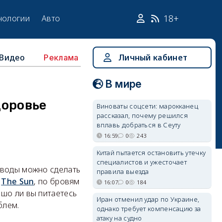
18+
нологии
Авто
Видео
Личный кабинет
Реклама
В мире
доровье
Виноваты соцсети: марокканец
рассказал, почему решился
вплавь добраться в Сеуту
16:59
0
243
Китай пытается остановить утечку
специалистов и ужесточает
ыводы можно сделать
правила выезда
т
The Sun
, по бровям
16:07
0
184
ошо ли вы питаетесь
Иран отменил удар по Украине,
блем.
однако требует компенсацию за
атаку на судно