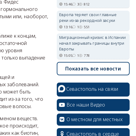
ов Фидес
15:46
3
812
т гормонального
Европа теряет свои главные
тыми или, наоборот,
реки из-за рекордной засухи
13:16
1
551
ближе к концам,
Миграционный кризис в Испании
достаточной
начал закрывать границы внутри
Европы
ию уровня
15:05
1
778
е только выпадение
Показать все новости
ящей и
ных заболеваний.
Севастополь на связи
о может быть
т из-за того, что
Все наши Видео
новые волосы.
бменом веществ.
О местном для местных
кое происходит,
аких как биотин,
Севастополь в сердце