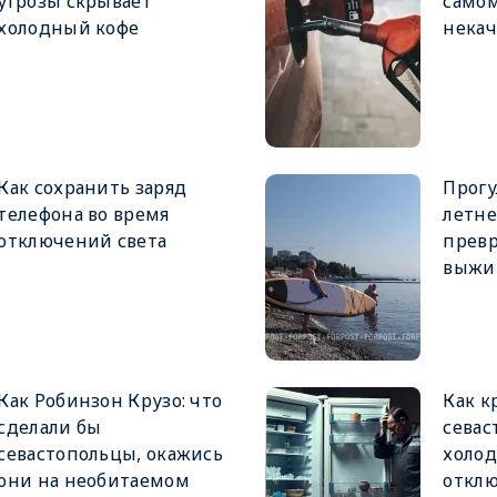
угрозы скрывает
самом
холодный кофе
нека
Как сохранить заряд
Прогу
телефона во время
летне
отключений света
превр
выжи
Как Робинзон Крузо: что
Как 
сделали бы
севас
севастопольцы, окажись
холо
они на необитаемом
отклю