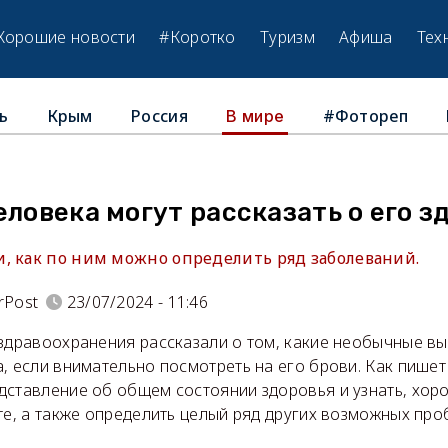
Хорошие новости
#Коротко
Туризм
Афиша
Тех
ь
Крым
Россия
#Фотореп
В мире
еловека могут рассказать о его з
, как по ним можно определить ряд заболеваний.
rPost
23/07/2024 - 11:46
 здравоохранения рассказали о том, какие необычные в
, если внимательно посмотреть на его брови. Как пише
дставление об общем состоянии здоровья и узнать, хор
те, а также определить целый ряд других возможных про