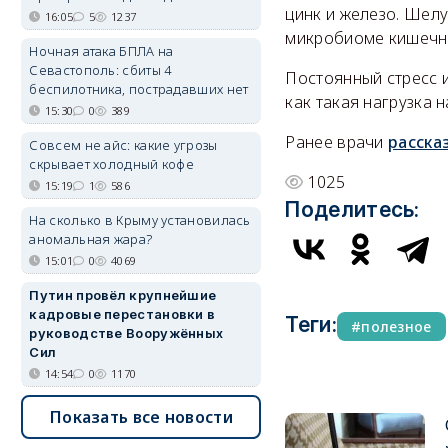
цинк и железо. Шел
16:05
5
1237
микробиоме кишечни
Ночная атака БПЛА на
Севастополь: сбиты 4
Постоянный стресс и
беспилотника, пострадавших нет
как такая нагрузка 
15:30
0
389
Ранее врачи
расска
Совсем не айс: какие угрозы
скрывает холодный кофе
1025
15:19
1
586
Поделитесь:
На сколько в Крыму установилась
аномальная жара?
15:01
0
4069
Путин провёл крупнейшие
кадровые перестановки в
Теги:
полезное
руководстве Вооружённых
Сил
14:54
0
1170
Показать все новости