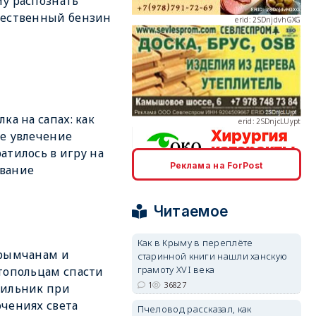
у распознать
чественный бензин
erid: 2SDnjcLUypt
лка на сапах: как
е увлечение
атилось в игру на
Реклама на ForPost
вание
erid: 2SDnjcrDNw6
Читаемое
Как в Крыму в переплёте
крымчанам и
старинной книги нашли ханскую
грамоту XVI века
топольцам спасти
erid: 2SDnjdPjgYS
1
36827
дильник при
чениях света
Пчеловод рассказал, как