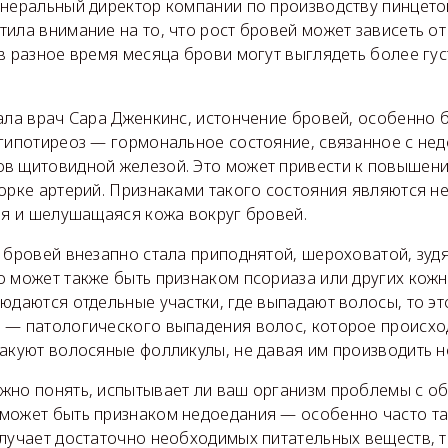
енеральный директор компании по производству пинцет
ила внимание на то, что рост бровей может зависеть о
в разное время месяца брови могут выглядеть более гус
ала врач Сара Дженкинс, истончение бровей, особенно 
 гипотиреоз — гормональное состояние, связанное с не
в щитовидной железой. Это может привести к повышен
орке артерий. Признаками такого состояния являются н
ая и шелушащаяся кожа вокруг бровей.
 бровей внезапно стала приподнятой, шероховатой, зуд
о может также быть признаком псориаза или других кож
юдаются отдельные участки, где выпадают волосы, то эт
— патологического выпадения волос, которое происходи
такуют волосяные фолликулы, не давая им производить 
жно понять, испытывает ли ваш организм проблемы с о
может быть признаком недоедания — особенно часто та
лучает достаточно необходимых питательных веществ, т