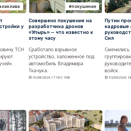
алаклава
покушение
т
Совершено покушение на
Путин про
стройки у
разработчика дронов
кадровые 
«Упырь» — что известно к
руководс
этому часу
Сил
ловину ТСН
Сработало взрывное
Сменились
ируют
устройство, заложенное под
группировк
учей».
автомобиль Владимира
руководите
Ткачука.
войск.
05/08/2026 17:18
998
05/08/2026 14