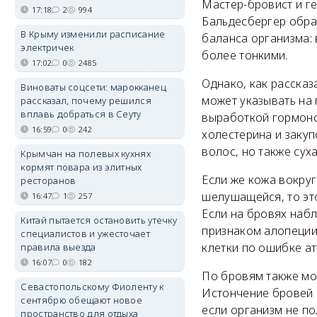
Мастер-бровист и г
17:18
2
994
Бальдесбергер обрат
В Крыму изменили расписание
баланса организма: 
электричек
более тонкими.
17:02
0
2485
Однако, как рассказ
Виноваты соцсети: марокканец
может указывать на
рассказал, почему решился
вплавь добраться в Сеуту
выработкой гормоно
16:59
0
242
холестерина и закуп
волос, но также сух
Крымчан на полевых кухнях
кормят повара из элитных
Если же кожа вокруг
ресторанов
шелушащейся, то эт
16:47
1
257
Если на бровях набл
Китай пытается остановить утечку
признаком алопеции 
специалистов и ужесточает
клетки по ошибке а
правила выезда
16:07
0
182
По бровям также мо
Севастопольскому Фиоленту к
Истончение бровей 
сентябрю обещают новое
если организм не по
пространство для отдыха