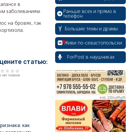
балансе в
Раньше всех и прямо в
ым заболеваниям.
телефон
ос на бровях, так
Большие темы и драмы
кортизола.
erid: 2SDnjcrDNw6
Живи по-севастопольски
ForPost в наушниках
цените статью:
 нет голосов
erid: 2SDnjdPjgYS
erid: 2SDnjdvhGXG
ризнака: как