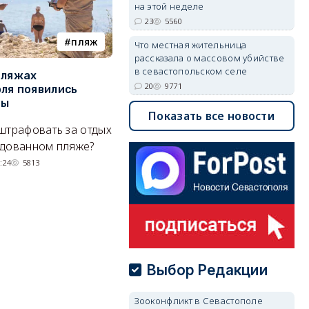
на этой неделе
23
5560
пляж
туризм
Что местная жительница
рассказала о массовом убийстве
в севастопольском селе
пляжах
Двух москвичей на
П
20
9771
ля появились
сапбордах унесло от берега
о
ры
Крыма на километр в море
б
Показать все новости
Е
штрафовать за отдых
Спасатели благополучно
Н
удованном пляже?
вернули туристов обратно на
де
сушу.
:24
5813
29/07/2026 17:03
6371
Выбор Редакции
Зооконфликт в Севастополе