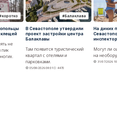
коротко
Балаклава
топольцы
В Севастополе утвердили
На диких 
 клещей
проект застройки центра
Севастопо
Балаклавы
инспекто
ять не
Там появится туристический
Могут ли о
 пик
квартал с отелями и
на необор
ногих.
парковками.
31/07/2026 10
05/08/2026 08:01
4470