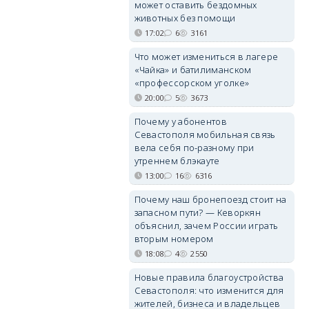
может оставить бездомных
животных без помощи
17:02
6
3161
Что может измениться в лагере
«Чайка» и батилиманском
«профессорском уголке»
20:00
5
3673
Почему у абонентов
Севастополя мобильная связь
вела себя по-разному при
утреннем блэкауте
13:00
16
6316
Почему наш бронепоезд стоит на
запасном пути? — Кеворкян
объяснил, зачем России играть
вторым номером
18:08
4
2550
Новые правила благоустройства
Севастополя: что изменится для
жителей, бизнеса и владельцев