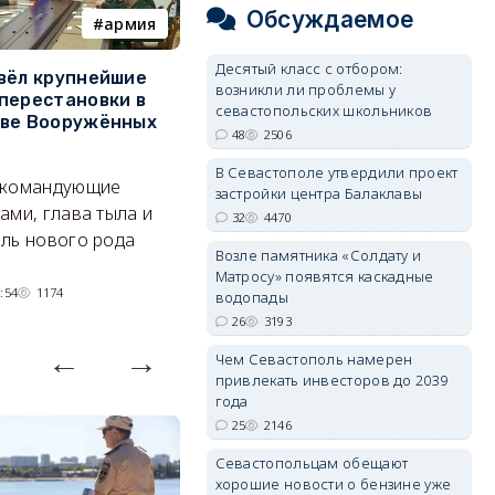
Обсуждаемое
армия
Балаклава
Десятый класс с отбором:
вёл крупнейшие
В Севастополе утвердили
З
возникли ли проблемы у
перестановки в
проект застройки центра
м
севастопольских школьников
тве Вооружённых
Балаклавы
ж
48
2506
Там появится туристический
См
В Севастополе утвердили проект
 командующие
квартал с отелями и
к
застройки центра Балаклавы
ами, глава тыла и
парковками.
32
4470
ль нового рода
05/08/2026 08:01
4476
Возле памятника «Солдату и
Матросу» появятся каскадные
:54
1174
водопады
26
3193
Чем Севастополь намерен
привлекать инвесторов до 2039
года
25
2146
Севастопольцам обещают
хорошие новости о бензине уже