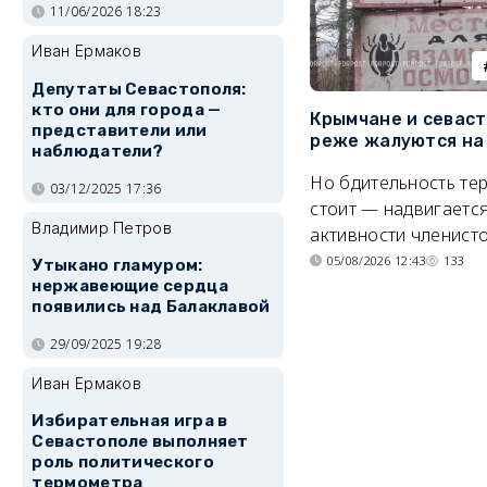
11/06/2026 18:23
Иван Ермаков
Депутаты Севастополя:
кто они для города —
Крымчане и севас
представители или
реже жалуются на
наблюдатели?
Но бдительность тер
03/12/2025 17:36
стоит — надвигается
Владимир Петров
активности членисто
05/08/2026 12:43
133
Утыкано гламуром:
нержавеющие сердца
появились над Балаклавой
29/09/2025 19:28
Иван Ермаков
Избирательная игра в
Севастополе выполняет
роль политического
термометра