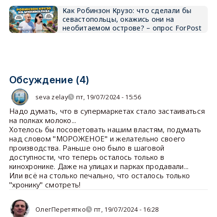
Как Робинзон Крузо: что сделали бы
севастопольцы, окажись они на
необитаемом острове? – опрос ForPost
Обсуждение (4)
seva zelay
пт, 19/07/2024 - 15:56
Надо думать, что в супермаркетах стало застаиваться
на полках молоко...
Хотелось бы посоветовать нашим властям, подумать
над словом "МОРОЖЕНОЕ" и желательно своего
производства. Раньше оно было в шаговой
доступности, что теперь осталось только в
кинохронике. Даже на улицах и парках продавали...
Или всё на столько печально, что осталось только
"хронику" смотреть!
ОлегПеретятко
пт, 19/07/2024 - 16:28