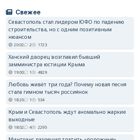
Свежее
Севастополь стал лидером ЮФО по падению
строительства, но с одним позитивным
нюансом
20:02
2
1723
Ханский дворец возглавил бывший
замминистра юстиции Крыма
19:00
1
4829
Любовь живёт три года? Почему новая песня
стала гимном тысяч россиянок
18:20
1
534
Крым и Севастополь ждут аномально жаркие
выходные
18:02
4
2295
Минтранс разрешил тратить «дорожные»