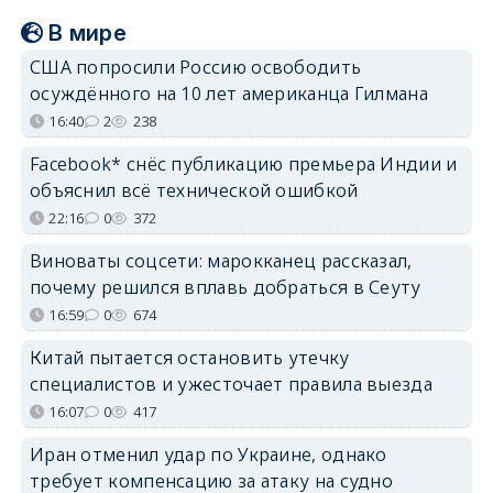
В мире
США попросили Россию освободить
осуждённого на 10 лет американца Гилмана
16:40
2
238
Facebook* снёс публикацию премьера Индии и
объяснил всё технической ошибкой
22:16
0
372
Виноваты соцсети: марокканец рассказал,
почему решился вплавь добраться в Сеуту
16:59
0
674
Китай пытается остановить утечку
специалистов и ужесточает правила выезда
16:07
0
417
Иран отменил удар по Украине, однако
требует компенсацию за атаку на судно