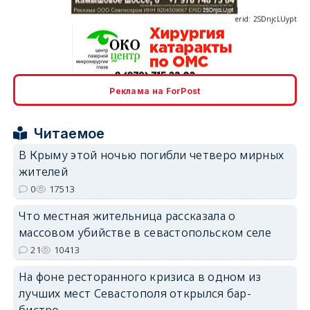
Реклама на ForPost
erid: 2SDnjcrDNw6
Читаемое
В Крыму этой ночью погибли четверо мирных
жителей
0
17513
erid: 2SDnjdPjgYS
Что местная жительница рассказала о
массовом убийстве в севастопольском селе
21
10413
На фоне ресторанного кризиса в одном из
лучших мест Севастополя открылся бар-
erid: 2SDnjdvhGXG
бистро