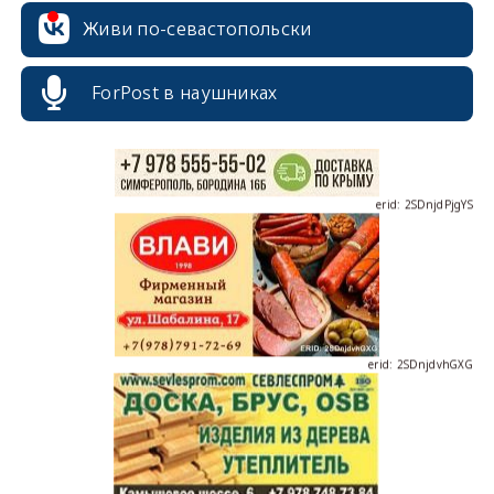
erid: 2SDnjcrDNw6
Живи по-севастопольски
ForPost в наушниках
erid: 2SDnjdPjgYS
erid: 2SDnjdvhGXG
erid: 2SDnjcLUypt