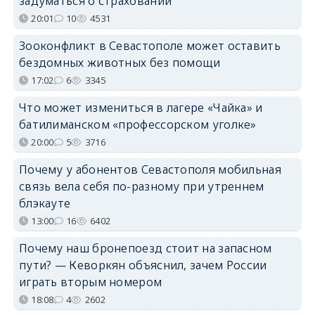
задуматься о страховании
20:01
10
4531
Зооконфликт в Севастополе может оставить
бездомных животных без помощи
17:02
6
3345
Что может измениться в лагере «Чайка» и
батилиманском «профессорском уголке»
20:00
5
3716
Почему у абонентов Севастополя мобильная
связь вела себя по-разному при утреннем
блэкауте
13:00
16
6402
Почему наш бронепоезд стоит на запасном
пути? — Кеворкян объяснил, зачем России
играть вторым номером
18:08
4
2602