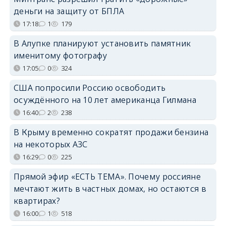
деньги на защиту от БПЛА
17:18
1
179
В Алупке планируют установить памятник
именитому фотографу
17:05
0
324
США попросили Россию освободить
осуждённого на 10 лет американца Гилмана
16:40
2
238
В Крыму временно сократят продажи бензина
на некоторых АЗС
16:29
0
225
Прямой эфир «ЕСТЬ ТЕМА». Почему россияне
мечтают жить в частных домах, но остаются в
квартирах?
16:00
1
518