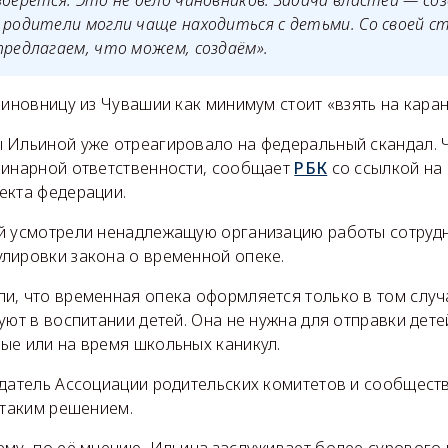
зберётся. Это не дело чиновников. Задача властей — с
 родители могли чаще находиться с детьми. Со своей с
предлагаем, что можем, создаём».
чиновницу из Чувашии как минимум стоит «взять на кара
 Ильиной уже отреагировало на федеральный скандал. 
линарной ответственности, сообщает
РБК
со ссылкой на
екта федерации.
й усмотрели ненадлежащую организацию работы сотрудн
лировки закона о временной опеке.
и, что временная опека оформляется только в том случа
уют в воспитании детей. Она не нужна для отправки дет
ые или на время школьных каникул.
едатель Ассоциации родительских комитетов и сообществ
 таким решением.