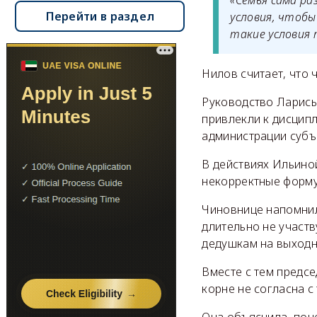
«Семья сама ра
Перейти в раздел
условия, чтобы
такие условия 
Нилов считает, что 
Руководство Ларисы
привлекли к дисцип
администрации субъ
В действиях Ильино
некорректные форму
Чиновнице напомнил
длительно не участв
дедушкам на выходн
Вместе с тем предс
корне не согласна с