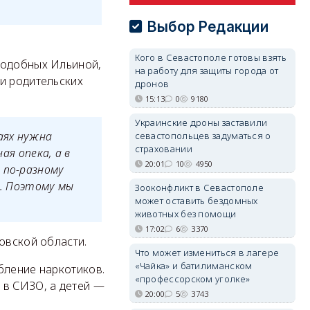
Выбор Редакции
Кого в Севастополе готовы взять
подобных Ильиной,
на работу для защиты города от
и родительских
дронов
15:13
0
9180
Украинские дроны заставили
аях нужна
севастопольцев задуматься о
страховании
ая опека, а в
20:01
10
4950
 по-разному
к. Поэтому мы
Зооконфликт в Севастополе
может оставить бездомных
животных без помощи
17:02
6
3370
овской области.
Что может измениться в лагере
«Чайка» и батилиманском
бление наркотиков.
«профессорском уголке»
 в СИЗО, а детей —
20:00
5
3743