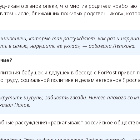
дникам органов опеки, что многие родители «работают 
 в том числе, ближайших пожилых родственников», кото
, чиновники, которые так рассуждают, как раз и наруша
ь в семью, нарушить её уклад», — добавила Леткова.
очие?
питания бабушек и дедушек в беседе с ForPost привёл 
о труду, социальной политике и делам ветеранов Яросл
 крутить шурупы, забивать гвозди. Ничего плохого со м
казал Нилов.
обные рассуждения «раскалывают российское общество»