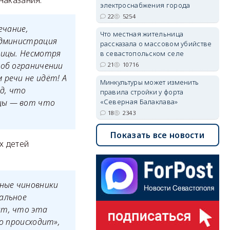
наказания:
электроснабжения города
22
5254
чание,
Что местная жительница
администрация
рассказала о массовом убийстве
ницы. Несмотря
в севастопольском селе
 об ограничении
21
10716
 речи не идёт! А
Минкультуры может изменить
д, что
правила стройки у форта
«Северная Балаклава»
ицы — вот что
18
2343
Показать все новости
х детей
зные чиновники
мальное
ят, что эта
о происходит»,