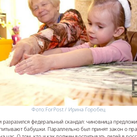
Фото:
ForPost / Ирина Горобец
ии разразился федеральный скандал: чиновница предлож
оспитывают бабушки. Параллельно был принят закон о пр
а час. О том, кто и как должен воспитывать детей в рос