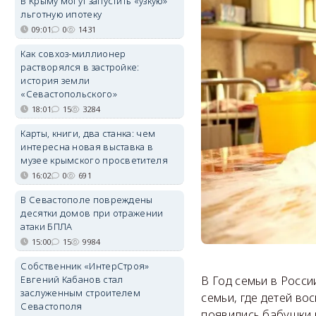
В Крыму могут запустить «узкую»
льготную ипотеку
09:01
0
1431
Как совхоз-миллионер
растворялся в застройке:
история земли
«Севастопольского»
18:01
15
3284
Карты, книги, два станка: чем
интересна новая выставка в
музее крымского просветителя
16:02
0
691
В Севастополе повреждены
десятки домов при отражении
атаки БПЛА
15:00
15
9984
Собственник «ИнтерСтроя»
Евгений Кабанов стал
В Год семьи в Росс
заслуженным строителем
семьи, где детей в
Севастополя
появились бабушки н