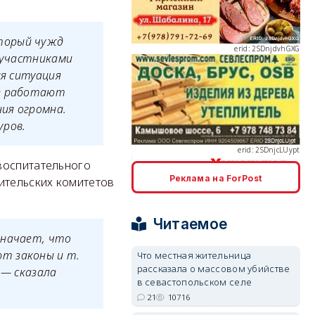
торый чужд
и участниками
ая ситуация
ые работают
erid: 2SDnjcLUypt
ия огромна.
уров.
воспитательного
Реклама на ForPost
ительских комитетов
erid: 2SDnjcrDNw6
Читаемое
значает, что
т законы и т.
Что местная жительница
рассказала о массовом убийстве
 — сказала
в севастопольском селе
21
10716
erid: 2SDnjdPjgYS