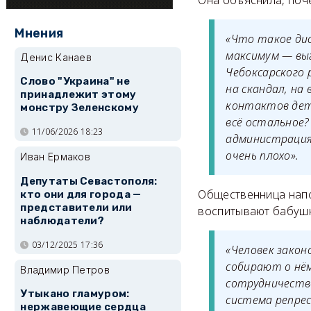
Она объяснила, поче
Мнения
«Что такое ди
максимум — выг
Денис Канаев
Чебоксарского 
Слово "Украина" не
на скандал, на
принадлежит этому
контактов дете
монстру Зеленскому
всё остальное?
11/06/2026 18:23
администрация
очень плохо».
Иван Ермаков
Депутаты Севастополя:
Общественница напо
кто они для города —
представители или
воспитывают бабушк
наблюдатели?
03/12/2025 17:36
«Человек закон
собирают о нём
Владимир Петров
сотрудничество
Утыкано гламуром:
система репрес
нержавеющие сердца