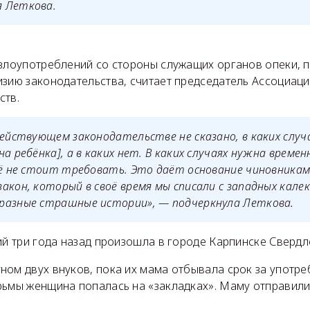
 Леткова.
 злоупотреблений со стороны служащих органов опеки, 
изию законодательства, считает председатель Ассоциаци
ств.
действующем законодательстве не сказано, в каких случ
а ребёнка], а в каких нет. В каких случаях нужна временн
её не стоит требовать. Это даёт основание чиновникам
акон, который в своё время мы списали с западных кале
разные страшные истории», — подчеркнула Леткова.
ий три года назад произошла в городе Карпинске Свердл
ном двух внуков, пока их мама отбывала срок за употре
рьмы женщина попалась на «закладках». Маму отправили