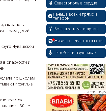
Севастополь в сердце
Раньше всех и прямо в
телефон
и, сказано в
Большие темы и драмы
их семей детей
erid: 2SDnjcrDNw6
Живи по-севастопольски
округа Чувашской
ForPost в наушниках
а в опасности и
ей.
erid: 2SDnjdPjgYS
ослала по школам
питывают пожилые
 «пережиток
началось 30 лет
erid: 2SDnjdvhGXG