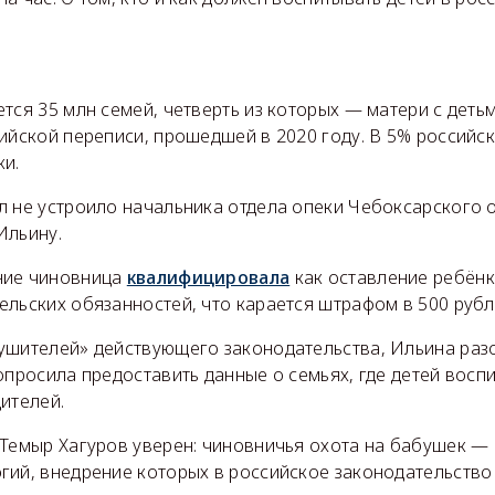
тся 35 млн семей, четверть из которых — матери с детьм
ийской переписи, прошедшей в 2020 году. В 5% российск
и.
л не устроило начальника отдела опеки Чебоксарского 
Ильину.
ние чиновница
квалифицировала
как оставление ребёнк
льских обязанностей, что карается штрафом в 500 рубл
ушителей» действующего законодательства, Ильина раз
опросила предоставить данные о семьях, где детей вос
ителей.
 Темыр Хагуров уверен: чиновничья охота на бабушек —
гий, внедрение которых в российское законодательство 