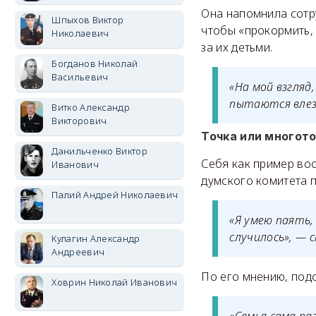
Она напомнила сотру
Шпыхов Виктор
чтобы «прокормить,
Николаевич
за их детьми.
Богданов Николай
Васильевич
«На мой взгляд
пытаются влезт
Витко Александр
Викторович
Точка или многот
Данильченко Виктор
Себя как пример вос
Иванович
думского комитета п
Палий Андрей Николаевич
«Я умею паять,
случилось», — с
Кулагин Александр
Андреевич
По его мнению, под
Ховрин Николай Иванович