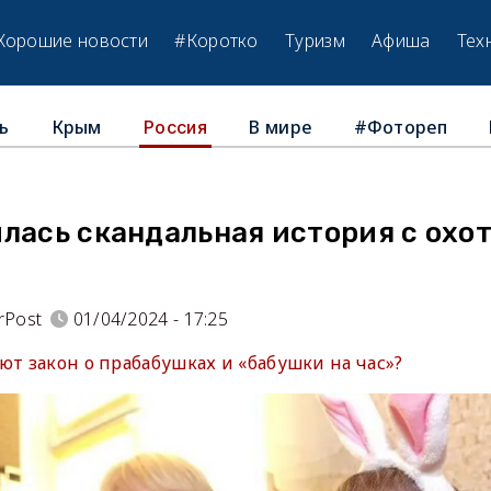
Хорошие новости
#Коротко
Туризм
Афиша
Тех
ь
Крым
В мире
#Фотореп
Россия
лась скандальная история с охот
rPost
01/04/2024 - 17:25
ют закон о прабабушках и «бабушки на час»?