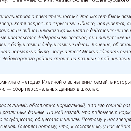
му, по её мнению, Ильина заслуживает более сурового 
сциплинарная ответственность? Это может быть заме
овор. Хотя вопрос-то серьёзный. Однако, получается, 
района не видит никакого криминала в действиях чинов
 вмешательство федеральных органов, они пишут: «Речи
й с бабушками и дедушками не идёт». Конечно, об этом
 Это нормально было, получается? Можно сделать выво
 Чебоксарского района стоит на позиции этой чиновн
мнила о методах Ильиной о выявлении семей, в которы
и, — сбор персональных данных в школах.
опослушный, абсолютно нормальный, а за его спиной ра
 различные данные. На мой взгляд, это подрывает нор
 государства, общества и школы. Поэтому у нас говор
сивная. Говорят потому, что, к сожалению, у нас всё эт