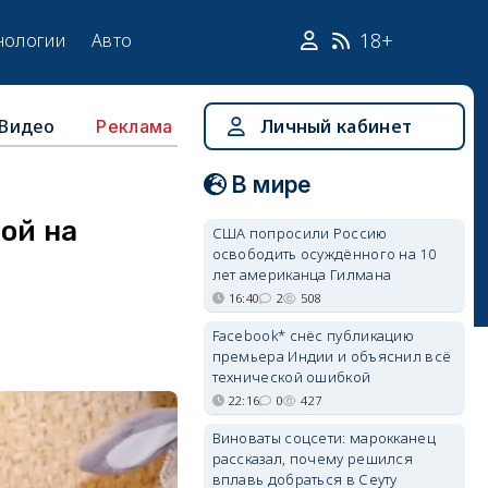
18+
нологии
Авто
Видео
Личный кабинет
Реклама
В мире
ой на
США попросили Россию
освободить осуждённого на 10
лет американца Гилмана
16:40
2
508
Facebook* снёс публикацию
премьера Индии и объяснил всё
технической ошибкой
22:16
0
427
Виноваты соцсети: марокканец
рассказал, почему решился
вплавь добраться в Сеуту