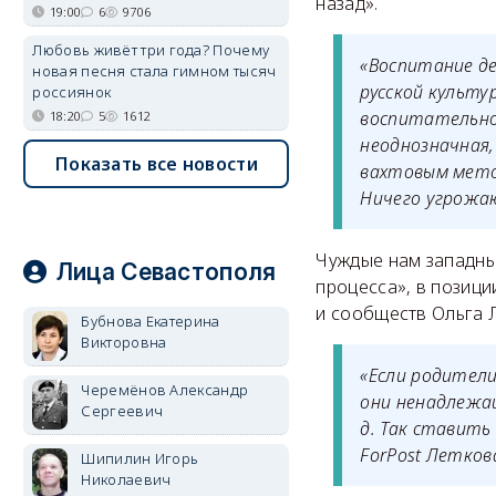
назад».
19:00
6
9706
Любовь живёт три года? Почему
«Воспитание д
новая песня стала гимном тысяч
русской культу
россиянок
воспитательног
18:20
5
1612
неоднозначная
Показать все новости
вахтовым метод
Ничего угрожаю
Чуждые нам западны
Лица Севастополя
процесса», в позиц
и сообществ Ольга 
Бубнова Екатерина
Викторовна
«Если родители
Черемёнов Александр
они ненадлежа
Сергеевич
д. Так ставить
ForPost Летков
Шипилин Игорь
Николаевич