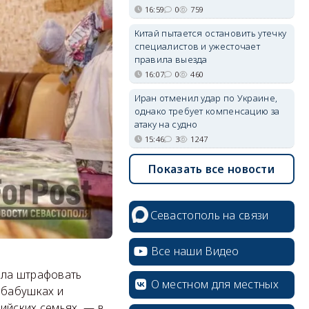
16:59
0
759
Китай пытается остановить утечку
специалистов и ужесточает
правила выезда
16:07
0
460
Иран отменил удар по Украине,
однако требует компенсацию за
атаку на судно
15:46
3
1247
Показать все новости
Севастополь на связи
Все наши Видео
ила штрафовать
О местном для местных
абабушках и
сийских семьях, — в