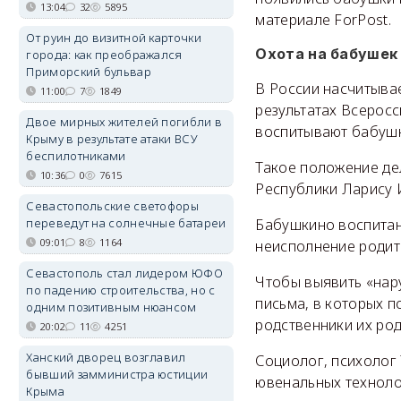
13:04
32
5895
материале ForPost.
От руин до визитной карточки
Охота на бабушек
города: как преображался
Приморский бульвар
В России насчитывае
11:00
7
1849
результатах Всеросс
Двое мирных жителей погибли в
воспитывают бабушк
Крыму в результате атаки ВСУ
беспилотниками
Такое положение де
10:36
0
7615
Республики Ларису 
Севастопольские светофоры
переведут на солнечные батареи
Бабушкино воспита
09:01
8
1164
неисполнение родите
Севастополь стал лидером ЮФО
Чтобы выявить «нар
по падению строительства, но с
письма, в которых п
одним позитивным нюансом
родственники их род
20:02
11
4251
Ханский дворец возглавил
Социолог, психолог
бывший замминистра юстиции
ювенальных техноло
Крыма