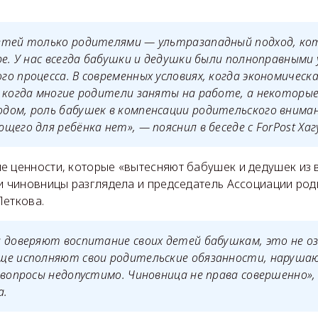
етей только родителями — ультразападный подход, ко
ре. У нас всегда бабушки и дедушки были полноправным
о процесса. В современных условиях, когда экономическ
, когда многие родители заняты на работе, а некотор
ом, роль бабушек в компенсации родительского вниман
щего для ребёнка нет», — пояснил в беседе с ForPost Хаг
е ценности, которые «вытесняют бабушек и дедушек из 
ии чиновницы разглядела и председатель Ассоциации род
Леткова.
 доверяют воспитание своих детей бабушкам, это не о
ще исполняют свои родительские обязанности, нарушаю
 вопросы недопустимо. Чиновница не права совершенно»,
а.