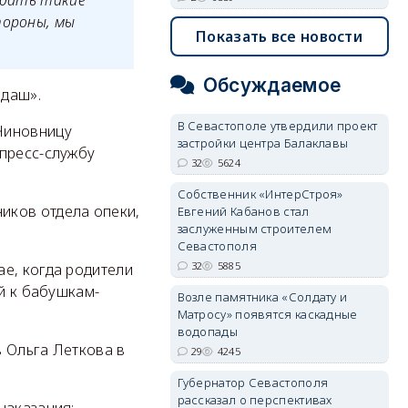
оздать такие
тороны, мы
Показать все новости
Обсуждаемое
ндаш».
В Севастополе утвердили проект
Чиновницу
застройки центра Балаклавы
 пресс-службу
32
5624
Собственник «ИнтерСтроя»
иков отдела опеки,
Евгений Кабанов стал
заслуженным строителем
Севастополя
32
5885
е, когда родители
ей к бабушкам-
Возле памятника «Солдату и
Матросу» появятся каскадные
водопады
 Ольга Леткова в
29
4245
Губернатор Севастополя
рассказал о перспективах