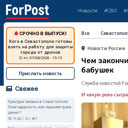
Новости
#СВО
#
Все
Севастопол
СРОЧНО В ВЫПУСК!
Кого в Севастополе готовы
взять на работу для защиты
Новости России
города от дронов
пт, 07/08/2026 - 15:13
Чем закончи
бабушек
Прислать новость
Служба новостей Fo
Свежее
И какую роль сыгра
Культура чаевых в Севастополе:
благодарность или лишняя трата
денег?
11:02
2
407