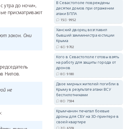
В Севастополе повреждены
с утра до ночи»,
десятки домов при отражении
рые присматривают
атаки БПЛА
15
9952
Ханский дворец возглавил
ют закон. Они
бывший замминистра юстиции
erid: 2SDnjdvhGXG
Крыма
6
9702
Кого в Севастополе готовы взять
на работу для защиты города от
председатель
дронов
ав Нилов.
0
9180
Двое мирных жителей погибли в
Крыму в результате атаки ВСУ
ной не
беспилотниками
0
7594
Крымчанин печатал боевые
:
дроны для СБУ на 3D-принтере в
своей квартире
2
6559