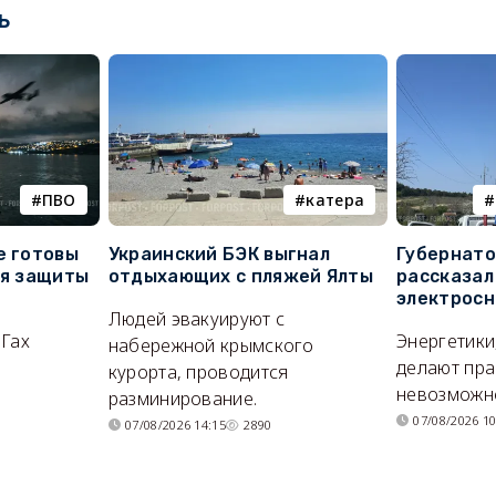
ь
ПВО
катера
е готовы
Украинский БЭК выгнал
Губернато
ля защиты
отдыхающих с пляжей Ялты
рассказал
электросн
Людей эвакуируют с
ОГах
Энергетики
набережной крымского
делают пра
курорта, проводится
невозможн
разминирование.
07/08/2026 10
07/08/2026 14:15
2890