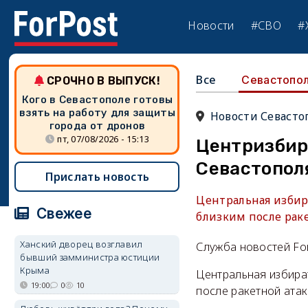
Новости
#СВО
#
Все
Севастопо
СРОЧНО В ВЫПУСК!
Кого в Севастополе готовы
взять на работу для защиты
Новости Севасто
города от дронов
пт, 07/08/2026 - 15:13
Центризбир
Севастопол
Прислать новость
Центральная избир
Свежее
близким после рак
Ханский дворец возглавил
Служба новостей Fo
бывший замминистра юстиции
Крыма
Центральная избира
19:00
0
10
после ракетной ата