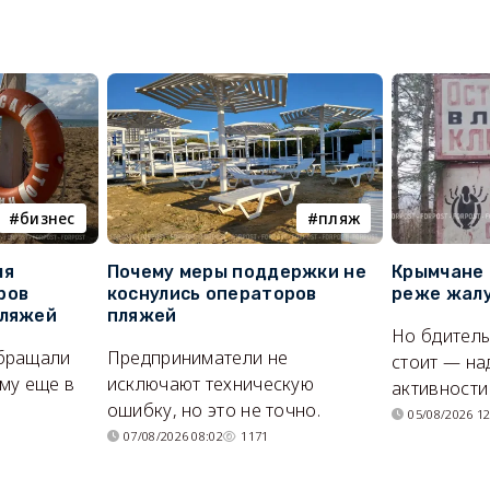
бизнес
пляж
ля
Почему меры поддержки не
Крымчане 
ров
коснулись операторов
реже жалу
пляжей
пляжей
Но бдитель
бращали
Предприниматели не
стоит — на
му еще в
исключают техническую
активности
ошибку, но это не точно.
05/08/2026 12
07/08/2026 08:02
1171