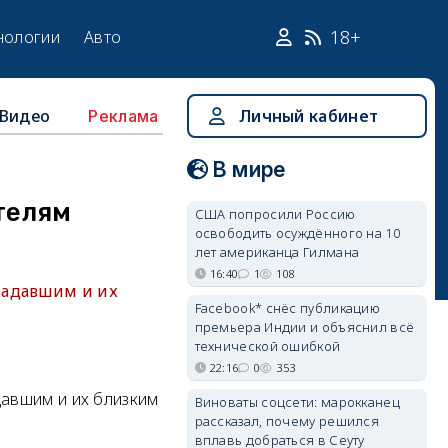
18+
нологии
Авто
Видео
Личный кабинет
Реклама
В мире
телям
США попросили Россию
освободить осуждённого на 10
лет американца Гилмана
16:40
1
108
радавшим и их
Facebook* снёс публикацию
премьера Индии и объяснил всё
технической ошибкой
22:16
0
353
авшим и их близким
Виноваты соцсети: марокканец
рассказал, почему решился
вплавь добраться в Сеуту