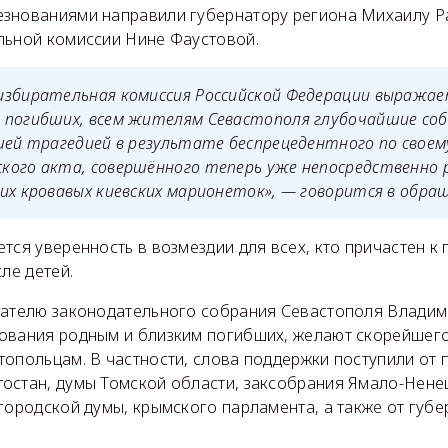
знованиями направили губернатору региона Михаилу Р
льной комиссии Нине Фаустовой.
избирательная комиссия Российской Федерации выражае
 погибших, всем жителям Севастополя глубочайшие соб
шей трагедией в результате беспрецедентного по своем
кого акта, совершённого теперь уже непосредственно 
их кровавых киевских марионеток», — говорится в обра
тся уверенность в возмездии для всех, кто причастен к
ле детей.
дателю законодательного собрания Севастополя Влади
ования родным и близким погибших, желают скорейшег
топольцам. В частности, слова поддержки поступили от 
остан, думы Томской области, заксобрания Ямало-Нене
городской думы, крымского парламента, а также от губе