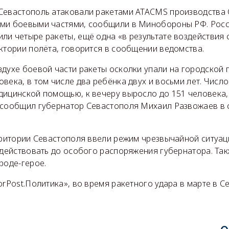
Севастополь атаковали ракетами ATACMS производства
ми боевыми частями, сообщили в Минобороны РФ. Рос
ли четыре ракеты, ещё одна «в результате воздействия
ктории полёта, говорится в сообщении ведомства.
духе боевой части ракеты осколки упали на городской п
века, в том числе два ребёнка двух и восьми лет. Числ
ицинской помощью, к вечеру выросло до 151 человека, 
 сообщил губернатор Севастополя Михаил Развожаев в 
ерритории Севастополя ввели режим чрезвычайной ситуа
 действовать до особого распоряжения губернатора. Так
роде-герое.
orPost.Политика», во время ракетного удара в марте в 