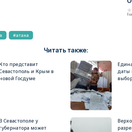
О
Еще
а
атака
Читать также:
Кто представит
Едина
Севастополь и Крым в
даты
новой Госдуме
выбор
В Севастополе у
Верхо
губернатора может
разре