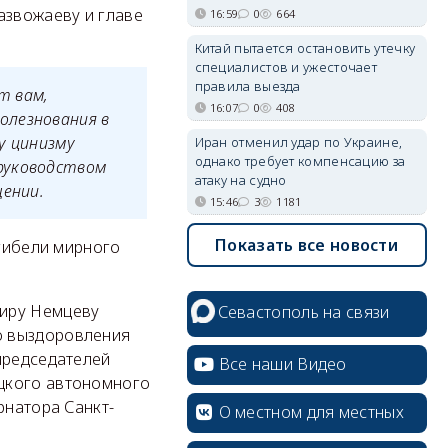
азвожаеву и главе
16:59
0
664
Китай пытается остановить утечку
специалистов и ужесточает
правила выезда
т вам,
16:07
0
408
олезнования в
у цинизму
Иран отменил удар по Украине,
однако требует компенсацию за
руководством
атаку на судно
щении.
15:46
3
1181
Показать все новости
 гибели мирного
миру Немцеву
Севастополь на связи
о выздоровления
председателей
Все наши Видео
цкого автономного
рнатора Санкт-
О местном для местных