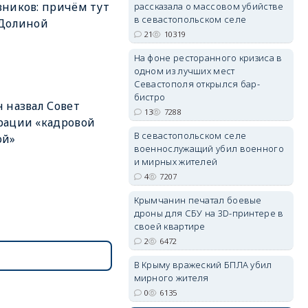
ников: причём тут
рассказала о массовом убийстве
в севастопольском селе
 Долиной
21
10319
На фоне ресторанного кризиса в
одном из лучших мест
erid: 2SDnjdvhGXG
Севастополя открылся бар-
бистро
 назвал Совет
13
7288
рации «кадровой
В севастопольском селе
ой»
военнослужащий убил военного
и мирных жителей
4
7207
Крымчанин печатал боевые
дроны для СБУ на 3D-принтере в
своей квартире
2
6472
В Крыму вражеский БПЛА убил
мирного жителя
0
6135