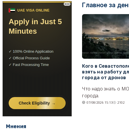
Главное за ден
Кого в Севастопол
взять на работу д
города от дронов
Что надо знать о М
города.
07/08/2026 15:13
2102
Мнения