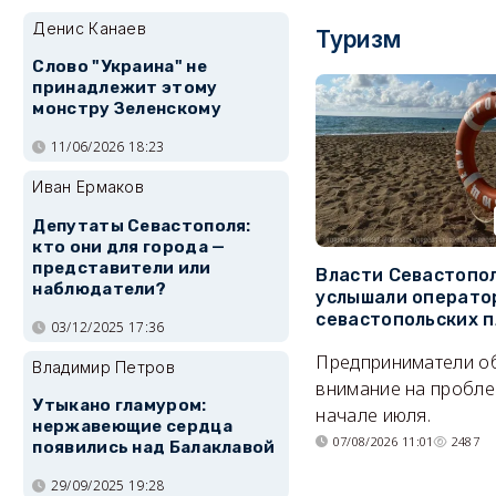
Денис Канаев
Туризм
Слово "Украина" не
принадлежит этому
монстру Зеленскому
11/06/2026 18:23
Иван Ермаков
Депутаты Севастополя:
кто они для города —
представители или
Власти Севастопо
наблюдатели?
услышали операто
севастопольских 
03/12/2025 17:36
Предприниматели о
Владимир Петров
внимание на пробле
Утыкано гламуром:
начале июля.
нержавеющие сердца
07/08/2026 11:01
2487
появились над Балаклавой
29/09/2025 19:28