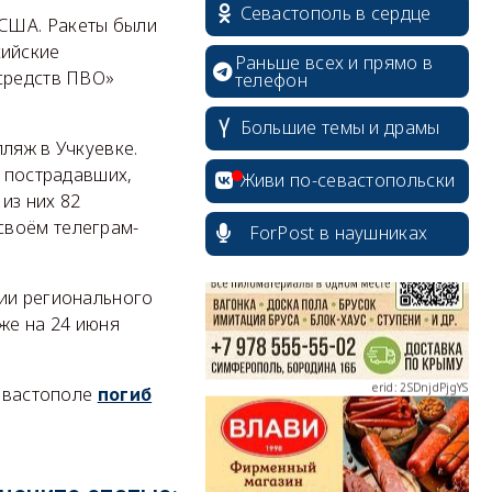
Севастополь в сердце
 США. Ракеты были
сийские
Раньше всех и прямо в
 средств ПВО»
телефон
Большие темы и драмы
ляж в Учкуевке.
erid: 2SDnjcrDNw6
о пострадавших,
Живи по-севастопольски
из них 82
своём телеграм-
ForPost в наушниках
ции регионального
erid: 2SDnjdPjgYS
же на 24 июня
Севастополе
погиб
erid: 2SDnjdvhGXG