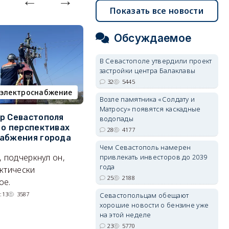
Показать все новости
Обсуждаемое
В Севастополе утвердили проект
застройки центра Балаклавы
32
5445
электроснабжение
пляж
Возле памятника «Солдату и
Матросу» появятся каскадные
р Севастополя
Почему меры поддержки не
У
водопады
 о перспективах
коснулись операторов
с
28
4177
абжения города
пляжей
о
Чем Севастополь намерен
, подчеркнул он,
Предприниматели не
П
привлекать инвесторов до 2039
года
ктически
исключают техническую
к
25
2188
ое.
ошибку, но это не точно.
сп
б
:13
3587
07/08/2026 08:02
1171
Севастопольцам обещают
хорошие новости о бензине уже
на этой неделе
23
5770