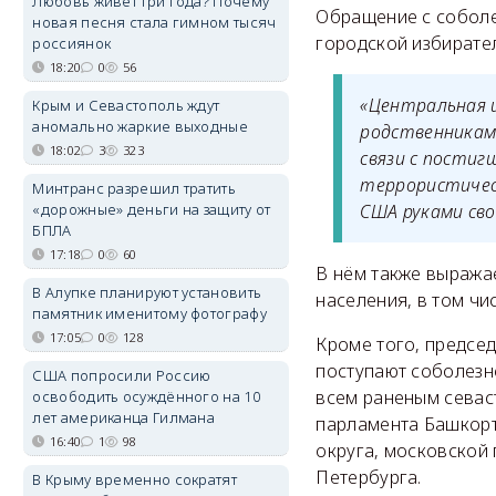
Любовь живёт три года? Почему
Обращение с соболе
новая песня стала гимном тысяч
городской избирате
россиянок
18:20
0
56
«Центральная 
Крым и Севастополь ждут
аномально жаркие выходные
родственникам
18:02
3
323
связи с постиг
террористичес
Минтранс разрешил тратить
«дорожные» деньги на защиту от
США руками сво
БПЛА
17:18
0
60
В нём также выражае
В Алупке планируют установить
населения, в том чис
памятник именитому фотографу
17:05
0
128
Кроме того, предсе
поступают соболезн
США попросили Россию
всем раненым севас
освободить осуждённого на 10
лет американца Гилмана
парламента Башкорт
16:40
1
98
округа, московской 
Петербурга.
В Крыму временно сократят