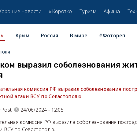
Хорошие новости
#Коротко
Туризм
Афиша
Тех
Крым
Россия
В мире
#Фотореп
ль
поля
ком выразил соболезнования жи
я
ательная комиссия РФ выразил соболезнования пост
етной атаки ВСУ по Севастополю
rPost
24/06/2024 - 12:05
тельная комиссия РФ выразила соболезнования пострад
ки ВСУ по Севастополю.