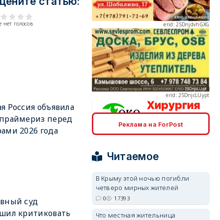
цените статью:
 нет голосов
erid: 2SDnjcLUypt
я Россия объявила
 праймериз перед
Реклама на ForPost
ами 2026 года
erid: 2SDnjcrDNw6
Читаемое
В Крыму этой ночью погибли
четверо мирных жителей
0
17393
вный суд
erid: 2SDnjdPjgYS
шил критиковать
Что местная жительница