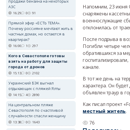
продажи бензина на некоторых
Напомним, 23 июня 
АЗС
снаряжены кассетны
16:29
0
91
военнослужащие сби
Прямой эфир «ЕСТЬ ТЕМА».
отклонилась от трае
Почему россияне мечтают жить в
частных домах, но остаются в
После подрыва в воз
квартирах?
Погибли четыре чело
16:00
1
297
обратившихся за мед
Кого в Севастополе готовы
госпитализировали,
взять на работу для защиты
канале.
города от дронов
15:13
0
2102
В тот же день на т
Украинский БЭК выгнал
характера. Он будет
отдыхающих с пляжей Ялты
объявлен траур в го
14:15
4
2890
Как писал проект «F
На центральном пляже
Севастополя по счастливой
.
местный житель
случайности спасли женщину
76
13:38
0
1643