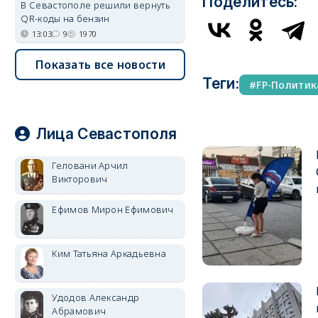
Поделитесь:
В Севастополе решили вернуть
QR-коды на бензин
13:03
9
1970
Показать все новости
Теги:
FP-Политик
Лица Севастополя
Геловани Арчил
Викторович
Ефимов Мирон Ефимович
Ким Татьяна Аркадьевна
Удодов Александр
Абрамович