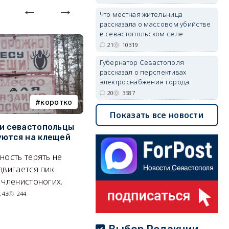
Что местная жительница
рассказала о массовом убийстве
в севастопольском селе
21
10319
Губернатор Севастополя
рассказал о перспективах
электроснабжения города
20
3587
коротко
Балаклава
Показать все новости
и севастопольцы
В Севастополе утвердили
Н
ются на клещей
проект застройки центра
С
Балаклавы
и
ность терять не
Там появится туристический
М
двигается пик
квартал с отелями и
н
 членистоногих.
парковками.
:43
244
05/08/2026 08:01
5445