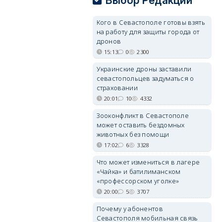
Выбор Редакции
Кого в Севастополе готовы взять
на работу для защиты города от
дронов
15:13
0
2300
Украинские дроны заставили
севастопольцев задуматься о
страховании
20:01
10
4332
Зооконфликт в Севастополе
может оставить бездомных
животных без помощи
17:02
6
3328
Что может измениться в лагере
«Чайка» и батилиманском
«профессорском уголке»
20:00
5
3707
Почему у абонентов
Севастополя мобильная связь